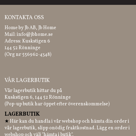
KONTAKTA OSS
Home by Jb AB, Jb Home
Mail:
info@jbhome.se
Adress: Kuskstigen 6
144 52 Rönninge
(Org nr 556962-4348)
VÅR LAGERBUTIK
Vår lagerbutik hittar du på
Kuskstigen 6, 144 52 Rönninge
(Pop-up butik har öppet efter överenskommelse)
LAGERBUTIK
★
Här kan du handla i vår webshop och hämta din order i
vår lagerbutik, slipp onödig fraktkostnad. Lägg en order i
webshop och välj "hämta i butik".