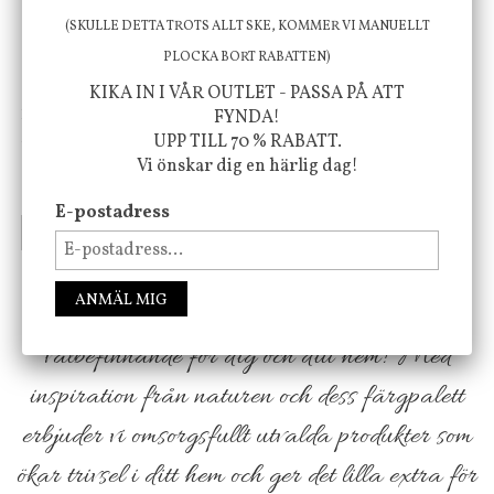
(SKULLE DETTA TROTS ALLT SKE, KOMMER VI MANUELLT
PLOCKA BORT RABATTEN)
KIKA IN I VÅR OUTLET - PASSA PÅ ATT
House Doctor
Nicolas Vahé
FYNDA!
Skål, Hands marmor
Serveringsfat, Ostron,
UPP TILL 70 % RABATT.
Stengods
Vi önskar dig en härlig dag!
635 kr
415 kr
795 kr
E-postadress
INFO
KÖP
INFO
KÖP
ANMÄL MIG
Vi vill förmedla känsla, upplevelse och
välbefinnande för dig och ditt hem! Med
inspiration från naturen och dess färgpalett
erbjuder vi omsorgsfullt utvalda produkter som
ökar trivsel i ditt hem och ger det lilla extra för