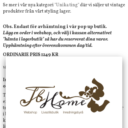
Se mer i vår nya kategori
"Unika ting"
där vi säljer ut vintage
produkter från vårt styling lager.
Obs. Endast för avhämtning i vår pop up butik.
Lägg en order i webshop, och välj i kassan alternativet
"hämta i lagerbutik" så har du reserverat dina varor.
Upphämtning efter överenskommen dag/tid.
ORDINARIE PRIS 1249 KR
Vi har plockat fram unika ting i från vårt stylinglager, först till kvarn.
Inga rabattkoder får användas, dessa tas bort på
ordern, om så är fallet.
Trätråget är användbar på många sätt. Använd det till
exempel. som serveringsbricka på sängkanten eller i
trädgården. För att förvara dina badprodukter och krämer
i badrummet, för nycklar etc. i entrén, för oljor och
kryddor i köket, eller som dekorationsfat för blockljus,
ljusstakar och vaser.