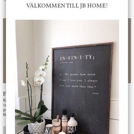
VÄLKOMMEN TILL JB HOME!
Frakt 99 kr, handlar du över 2000 kr skickas order fraktfritt.
100 kr - 400 kr i frakt för våra "unika ting" produkter som skickas.
10 % rabatt på din första order vid anmälan av nyhetsbrev, via
pop-up ruta
Faktura 0 kr. Hos oss betalar du enkelt och smidigt med KLARNA
CHECKOUT. Välj själv hur du vill betala mellan alla Klarnas
betalningstjänster. Och du kan även välja PAYSON betalningstjänst.
Nöjda kunder och strävar efter att ha snabba leveranser!
-ligt Tack för att just Du tittar in hos Jb Home!
Frågor?
Kontakta oss på
info@jbhome.se
Vi svarar
på mail så fort vi kan.
Kundtjänst telefontid öppet vardagar mellan 10.00 - 15.00
LÄGG I ÖNSKELISTA