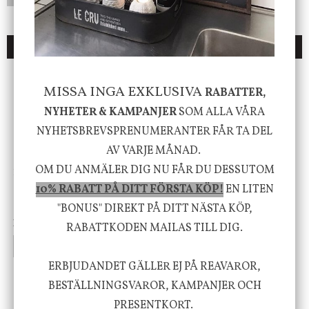
DU KANSKE OCKSÅ ÄR INTRESSERAD AV
ENDAST 1 ST KVAR I LAGER
MISSA INGA EXKLUSIVA
RABATTER,
NYHETER & KAMPANJER
SOM ALLA VÅRA
NYHETSBREVSPRENUMERANTER FÅR TA DEL
AV VARJE MÅNAD.
OM DU ANMÄLER DIG NU FÅR DU DESSUTOM
DBKD
Star Trading
Cloudy kruka mini, vit
Bordslampa Mushroom
10% RABATT PÅ DITT FÖRSTA KÖP!
EN LITEN
vit, Utomhus
"BONUS" DIREKT PÅ DITT NÄSTA KÖP,
199 kr
499 kr
RABATTKODEN MAILAS TILL DIG.
INFO
KÖP
INFO
KÖP
ERBJUDANDET GÄLLER EJ PÅ REAVAROR,
BESTÄLLNINGSVAROR, KAMPANJER OCH
-20%
PRESENTKORT.