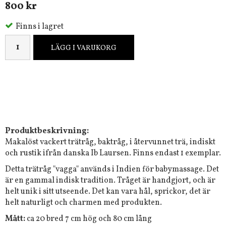
800 kr
Finns i lagret
LÄGG I VARUKORG
Produktbeskrivning:
Makalöst vackert trätråg, baktråg, i återvunnet trä, indiskt
och rustik ifrån danska Ib Laursen.
Finns endast 1 exemplar.
Detta trätråg "vagga" används i Indien för babymassage. Det
är en gammal indisk tradition. Tråget är handgjort, och är
helt unik i sitt utseende. Det kan vara hål, sprickor, det är
helt naturligt och charmen med produkten.
Mått:
ca 20 bred 7 cm hög och 80 cm lång