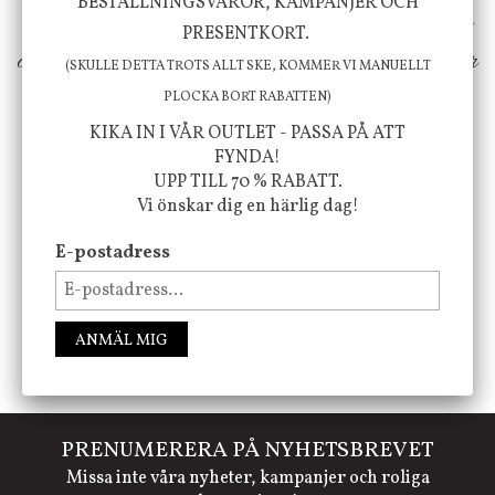
BESTÄLLNINGSVAROR, KAMPANJER OCH
erbjuder vi omsorgsfullt utvalda produkter som
PRESENTKORT.
ökar trivsel i ditt hem och ger det lilla extra för
(SKULLE DETTA TROTS ALLT SKE, KOMMER VI MANUELLT
att öka ditt välmående!
PLOCKA BORT RABATTEN)
KIKA IN I VÅR OUTLET - PASSA PÅ ATT
FYNDA!
UPP TILL 70 % RABATT.
FÖLJ OSS PÅ INSTAGRAM @JBHOME
Vi önskar dig en härlig dag!
E-postadress
ANMÄL MIG
PRENUMERERA PÅ NYHETSBREVET
Missa inte våra nyheter, kampanjer och roliga