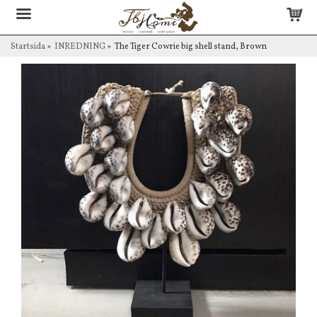
Startsida
»
INREDNING
»
The Tiger Cowrie big shell stand, Brown