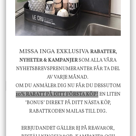
-20%
MISSA INGA EXKLUSIVA
RABATTER,
House Doctor
Nicolas Vahé
Skål, Hands marmor
Serveringsfat, Ostron,
NYHETER & KAMPANJER
SOM ALLA VÅRA
Stengods
NYHETSBREVSPRENUMERANTER FÅR TA DEL
635 kr
415 kr
795 kr
AV VARJE MÅNAD.
OM DU ANMÄLER DIG NU FÅR DU DESSUTOM
INFO
KÖP
INFO
KÖP
10% RABATT PÅ DITT FÖRSTA KÖP!
EN LITEN
"BONUS" DIREKT PÅ DITT NÄSTA KÖP,
Vi vill förmedla känsla, upplevelse och
RABATTKODEN MAILAS TILL DIG.
välbefinnande för dig och ditt hem! Med
ERBJUDANDET GÄLLER EJ PÅ REAVAROR,
inspiration från naturen och dess färgpalett