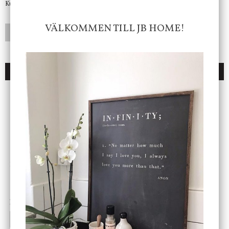
Kundtjänst telefontid öppet vardagar mellan 10.00 - 15.00
VÄLKOMMEN TILL JB HOME!
LÄGG I ÖNSKELISTA
DU KANSKE OCKSÅ ÄR INTRESSERAD AV
ENDAST 1 ST KVAR I LAGER
DBKD
Star Trading
Cloudy kruka mini, vit
Bordslampa Mushroom
vit, Utomhus
199 kr
499 kr
INFO
KÖP
INFO
KÖP