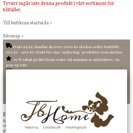
Tyvärr ingår inte denna produkt i vårt sortiment för
tillfället.
Till butikens startsida »
Sitemap »
Frakt 99 kr, handlar du över 2000 kr skickas order fraktfritt.
100 kr - 400 kr i frakt för våra "unika ting" produkter som skickas.
10 % rabatt på din första order vid anmälan av nyhetsbrev, via
pop-up ruta
Faktura 0 kr. Hos oss betalar du enkelt och smidigt med KLARNA
CHECKOUT. Välj själv hur du vill betala mellan alla Klarnas
betalningstjänster. Och du kan även välja PAYSON betalningstjänst.
Nöjda kunder och strävar efter att ha snabba leveranser!
-ligt Tack för att just Du tittar in hos Jb Home!
Frågor?
Kontakta oss på
info@jbhome.se
Vi svarar
på mail så fort vi kan.