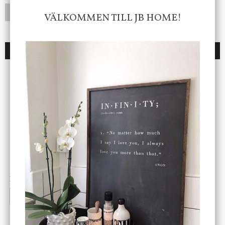
LÄGG I ÖNSKELISTA
VÄLKOMMEN TILL JB HOME!
DU KANSKE OCKSÅ ÄR INTRESSERAD AV
ENDAST 1 ST KVAR I LAGER
DBKD
Star Trading
Cloudy kruka mini, vit
Bordslampa Mushroom
vit, Utomhus
199 kr
499 kr
INFO
KÖP
INFO
KÖP