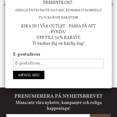
PRESENTKORT.
ökar trivsel i ditt hem och ger det lilla extra för
(SKULLE DETTA TROTS ALLT SKE, KOMMER VI MANUELLT
att öka ditt välmående!
PLOCKA BORT RABATTEN)
KIKA IN I VÅR OUTLET - PASSA PÅ ATT
FYNDA!
FÖLJ OSS PÅ INSTAGRAM @JBHOME
UPP TILL 70 % RABATT.
Vi önskar dig en härlig dag!
E-postadress
ANMÄL MIG
PRENUMERERA PÅ NYHETSBREVET
Missa inte våra nyheter, kampanjer och roliga
happenings!