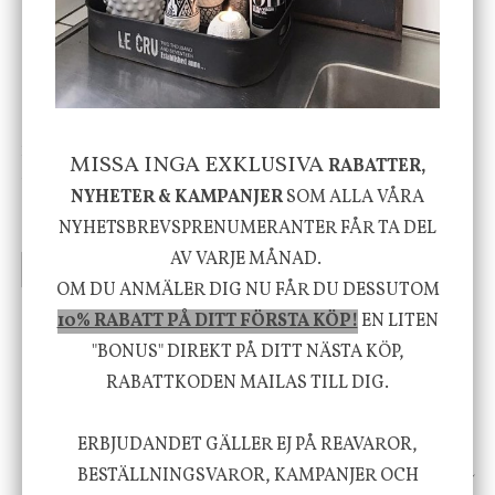
-20%
House Doctor
Nicolas Vahé
MISSA INGA EXKLUSIVA
RABATTER,
Skål, Hands marmor
Serveringsfat, Ostron,
NYHETER & KAMPANJER
SOM ALLA VÅRA
Stengods
NYHETSBREVSPRENUMERANTER FÅR TA DEL
635 kr
415 kr
795 kr
AV VARJE MÅNAD.
INFO
KÖP
INFO
KÖP
OM DU ANMÄLER DIG NU FÅR DU DESSUTOM
10% RABATT PÅ DITT FÖRSTA KÖP!
EN LITEN
Vi vill förmedla känsla, upplevelse och
"BONUS" DIREKT PÅ DITT NÄSTA KÖP,
RABATTKODEN MAILAS TILL DIG.
välbefinnande för dig och ditt hem! Med
inspiration från naturen och dess färgpalett
ERBJUDANDET GÄLLER EJ PÅ REAVAROR,
erbjuder vi omsorgsfullt utvalda produkter som
BESTÄLLNINGSVAROR, KAMPANJER OCH