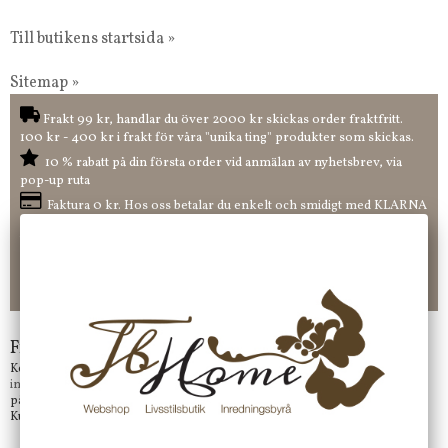
Till butikens startsida »
Sitemap »
Frakt 99 kr, handlar du över 2000 kr skickas order fraktfritt.
100 kr - 400 kr i frakt för våra "unika ting" produkter som skickas.
10 % rabatt på din första order vid anmälan av nyhetsbrev, via
pop-up ruta
Faktura 0 kr. Hos oss betalar du enkelt och smidigt med KLARNA
CHECKOUT. Välj själv hur du vill betala mellan alla Klarnas
betalningstjänster. Och du kan även välja PAYSON betalningstjänst.
Nöjda kunder och strävar efter att ha snabba leveranser!
-ligt Tack för att just Du tittar in hos Jb Home!
Frågor?
Kontakta oss på
info@jbhome.se
Vi svarar
på mail så fort vi kan.
Kundtjänst telefontid öppet vardagar mellan 10.00 - 15.00