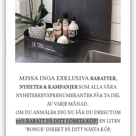
DBKD
Star Trading
Cloudy kruka mini, vit
Bordslampa Mushroom
vit, Utomhus
199 kr
499 kr
INFO
KÖP
INFO
KÖP
-20%
MISSA INGA EXKLUSIVA
RABATTER,
NYHETER & KAMPANJER
SOM ALLA VÅRA
NYHETSBREVSPRENUMERANTER FÅR TA DEL
AV VARJE MÅNAD.
House Doctor
Nicolas Vahé
OM DU ANMÄLER DIG NU FÅR DU DESSUTOM
Skål, Hands marmor
Serveringsfat, Ostron,
Stengods
10% RABATT PÅ DITT FÖRSTA KÖP!
EN LITEN
635 kr
415 kr
"BONUS" DIREKT PÅ DITT NÄSTA KÖP,
795 kr