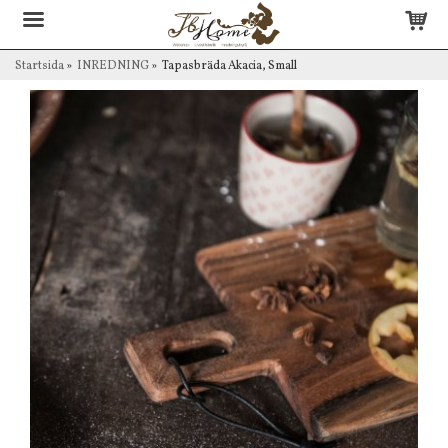
Startsida
»
INREDNING
»
Tapasbräda Akacia, Small