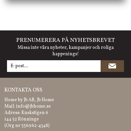
PRENUMERERA PÅ NYHETSBREVET
Missa inte våra nyheter, kampanjer och roliga
happenings!
KONTAKTA OSS
Home by Jb AB, Jb Home
Mail:
info@jbhome.se
Adress: Kuskstigen 6
144 52 Rönninge
(Org nr 556962-4348)