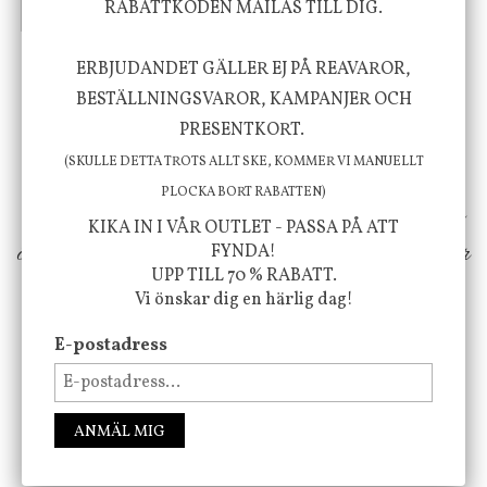
RABATTKODEN MAILAS TILL DIG.
INFO
KÖP
INFO
KÖP
ERBJUDANDET GÄLLER EJ PÅ REAVAROR,
Vi vill förmedla känsla, upplevelse och
BESTÄLLNINGSVAROR, KAMPANJER OCH
PRESENTKORT.
välbefinnande för dig och ditt hem! Med
(SKULLE DETTA TROTS ALLT SKE, KOMMER VI MANUELLT
inspiration från naturen och dess färgpalett
PLOCKA BORT RABATTEN)
erbjuder vi omsorgsfullt utvalda produkter som
KIKA IN I VÅR OUTLET - PASSA PÅ ATT
ökar trivsel i ditt hem och ger det lilla extra för
FYNDA!
UPP TILL 70 % RABATT.
att öka ditt välmående!
Vi önskar dig en härlig dag!
E-postadress
FÖLJ OSS PÅ INSTAGRAM @JBHOME
ANMÄL MIG