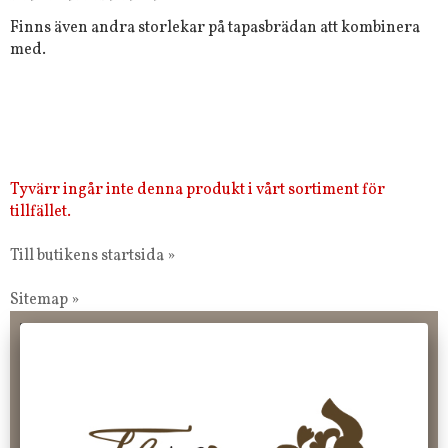
Finns även andra storlekar på tapasbrädan att kombinera
med.
Tyvärr ingår inte denna produkt i vårt sortiment för
tillfället.
Till butikens startsida »
Sitemap »
Frakt 99 kr, handlar du över 2000 kr skickas order fraktfritt.
100 kr - 400 kr i frakt för våra "unika ting" produkter som skickas.
10 % rabatt på din första order vid anmälan av nyhetsbrev, via
pop-up ruta
Faktura 0 kr. Hos oss betalar du enkelt och smidigt med KLARNA
CHECKOUT. Välj själv hur du vill betala mellan alla Klarnas