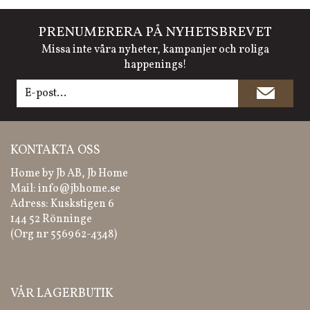
PRENUMERERA PÅ NYHETSBREVET
Missa inte våra nyheter, kampanjer och roliga
happenings!
KONTAKTA OSS
Home by Jb AB, Jb Home
Mail:
info@jbhome.se
Adress: Kuskstigen 6
144 52 Rönninge
(Org nr 556962-4348)
VÅR LAGERBUTIK