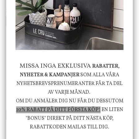
vit, Utomhus
199 kr
499 kr
INFO
KÖP
INFO
KÖP
-20%
MISSA INGA EXKLUSIVA
RABATTER,
NYHETER & KAMPANJER
SOM ALLA VÅRA
House Doctor
Nicolas Vahé
NYHETSBREVSPRENUMERANTER FÅR TA DEL
Skål, Hands marmor
Serveringsfat, Ostron,
AV VARJE MÅNAD.
Stengods
OM DU ANMÄLER DIG NU FÅR DU DESSUTOM
635 kr
415 kr
795 kr
10% RABATT PÅ DITT FÖRSTA KÖP!
EN LITEN
INFO
KÖP
INFO
KÖP
"BONUS" DIREKT PÅ DITT NÄSTA KÖP,
RABATTKODEN MAILAS TILL DIG.
Vi vill förmedla känsla, upplevelse och