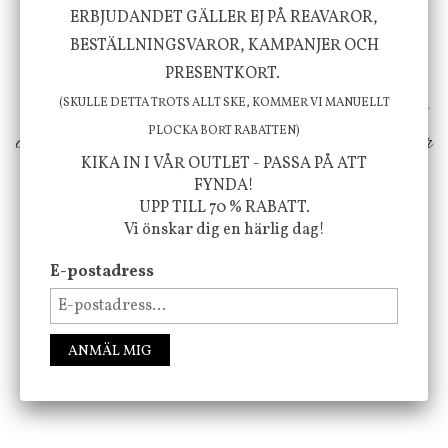
ERBJUDANDET GÄLLER EJ PÅ REAVAROR,
välbefinnande för dig och ditt hem! Med
BESTÄLLNINGSVAROR, KAMPANJER OCH
inspiration från naturen och dess färgpalett
PRESENTKORT.
erbjuder vi omsorgsfullt utvalda produkter som
(SKULLE DETTA TROTS ALLT SKE, KOMMER VI MANUELLT
PLOCKA BORT RABATTEN)
ökar trivsel i ditt hem och ger det lilla extra för
KIKA IN I VÅR OUTLET - PASSA PÅ ATT
att öka ditt välmående!
FYNDA!
UPP TILL 70 % RABATT.
Vi önskar dig en härlig dag!
FÖLJ OSS PÅ INSTAGRAM @JBHOME
E-postadress
ANMÄL MIG