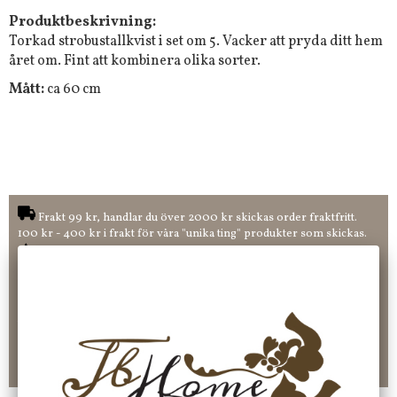
Produktbeskrivning:
Torkad strobustallkvist i set om 5. Vacker att pryda ditt hem
året om. Fint att kombinera olika sorter.
Mått:
ca 60 cm
Frakt 99 kr, handlar du över 2000 kr skickas order fraktfritt.
100 kr - 400 kr i frakt för våra "unika ting" produkter som skickas.
10 % rabatt på din första order vid anmälan av nyhetsbrev, via
pop-up ruta
Faktura 0 kr. Hos oss betalar du enkelt och smidigt med KLARNA
CHECKOUT. Välj själv hur du vill betala mellan alla Klarnas
betalningstjänster. Och du kan även välja PAYSON betalningstjänst.
Nöjda kunder och strävar efter att ha snabba leveranser!
-ligt Tack för att just Du tittar in hos Jb Home!