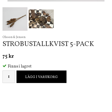
Olsson & Jensen
STROBUSTALLKVIST 5-PACK
75 kr
Finns i lagret
LÄGG I VARUKORG