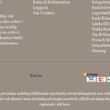
)
Retur & Reklamation
Integritet
Logga in
Kundrefe
Om Cookies
Lagerbuti
la i vår
Park/Rön
a din order i
Länka till 
ipp onödig
Nöjda Kun
g en order i
Om Jb Ho
hämta i butik".
Press & M
renskomna
Samarbets
Sitemap
ersonliga webshop (tillhörande lagerbutik) och inredningsbyrå, som erbj
er och tjänster inom inredning och design som berör, allt för att skapa kän
rogivande i ditt hem.