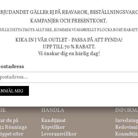
BJUDANDET GÄLLER EJ PÅ REAVAROR, BESTÄLLNINGSVAR
FÖLJ OSS PÅ INSTAGRAM @JBHOME
KAMPANJER OCH PRESENTKORT.
KULLE DETTA TROTS ALLT SKE, KOMMER VI MANUELLT PLOCKA BORT RABATT
KIKA IN I VÅR OUTLET - PASSA PÅ ATT FYNDA!
UPP TILL 70 % RABATT.
Vi önskar dig en härlig dag!
ostadress
ssa inte våra nyheter, kampanjer och roliga happenings!
ANMÄL MIG
IK
HANDLA
INFORM
tar du på
Kundtjänst
Inredning
 52 Rönninge
Köpvillkor
Redovisni
öppet efter
Leveransvillkor
Konsulttjä