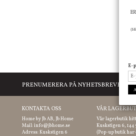
ER
(S
E-p
PRENUMERERA PÅ NYHETSBREVET
Mi
KONTAKTA OSS
VÅR LAGERBUT
Home by Jb AB, Jb Home
Vår lagerbutik hit
Mail:
info@jbhome.se
Kuskstigen 6, 144
Adress: Kuskstigen 6
(Pop-up butik har 