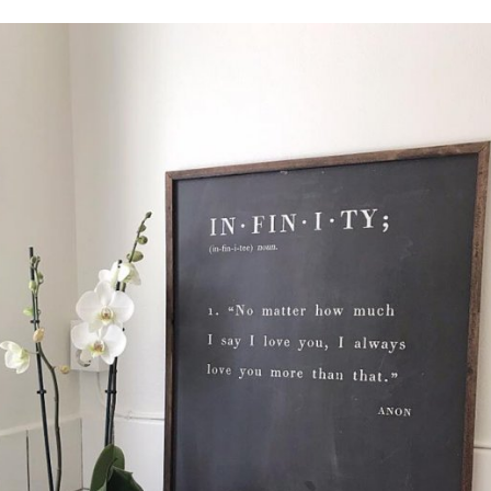
välja PAYSON betalningstjänst.
Nöjda kunder och strävar efter a
leveranser!
-ligt Tack för att just Du titt
LÄGG I ÖNSKELISTA
DU KANSKE OCKSÅ ÄR INTRESSERAD AV
-20%