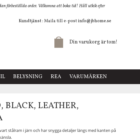
 förbeställda order. Välkomna att boka tid! Håll utkik efter
Kundtjänst
: Maila till e-post
info@jbhome.se
Din varukorg är tom!
IL
BELYSNING
REA
VARUMÄRKEN
 BLACK, LEATHER,
A
 svart stålram i järn och har snygga detaljer längs med kanten på
känsla.