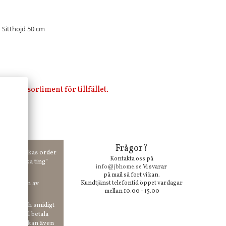
 Sitthöjd 50 cm
i vårt sortiment för tillfället.
Frågor?
00 kr skickas order
Kontakta oss på
 våra "unika ting"
info@jbhome.se
Vi svarar
på mail så fort vi kan.
vid anmälan av
Kundtjänst telefontid öppet vardagar
mellan 10.00 - 15.00
 enkelt och smidigt
r du vill betala
er. Och du kan även