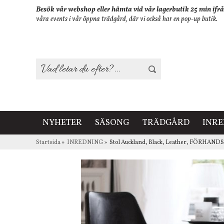
Besök vår webshop eller hämta vid vår lagerbutik 25 min ifrå
våra events i vår öppna trädgård, där vi också har en pop-up butik.
NYHETER
SÄSONG
TRÄDGÅRD
INR
Startsida
»
INREDNING
»
Stol Auckland, Black, Leather, FÖRHAN