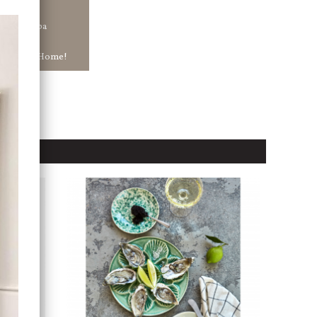
tt ha snabba
ar in hos Jb Home!