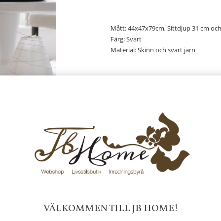
Mått: 44x47x79cm, Sittdjup 31 cm och
Färg: Svart
Material: Skinn och svart järn
Tyvärr ingår inte denna produkt 
Till butikens startsida »
Sitemap »
Frakt 99 kr, handlar du över 20
fraktfritt. 100 kr - 400 kr i frakt för
produkter som skickas.
10 % rabatt på din första order 
nyhetsbrev, via pop-up ruta
Faktura 0 kr. Hos oss betalar du
VÄLKOMMEN TILL JB HOME!
med KLARNA CHECKOUT. Välj själv hu
mellan alla Klarnas betalningstjänst