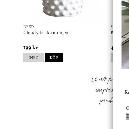
DBKD
Star Tradin
Cloudy kruka mini, vit
Bordsla
199 kr
499 kr
INFO
KÖP
INFO
Vi vill förmed
inspiration f
K
produkter so
O
D