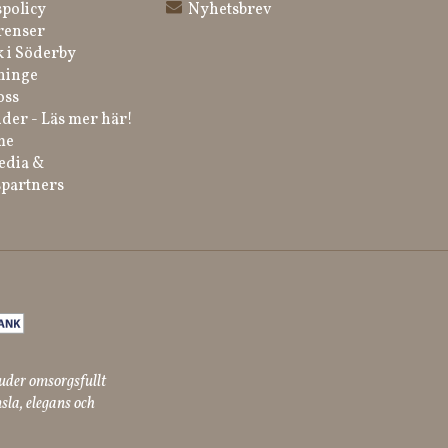
spolicy
Nyhetsbrev
renser
k i Söderby
ninge
oss
der - Läs mer här!
me
edia &
partners
uder omsorgsfullt
sla, elegans och