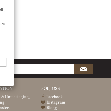
OR,
EN)
ATION
FÖLJ OSS
 & Homestaging,
Facebook
ng.
Instagram
nster.
Blogg