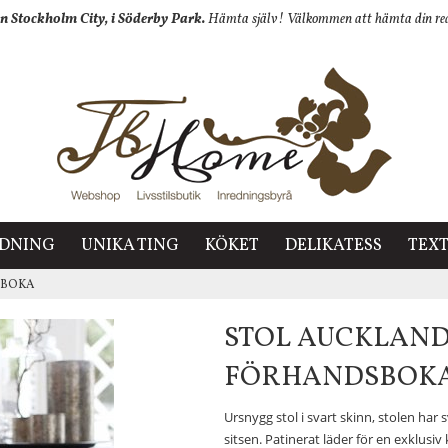
n Stockholm City, i Söderby Park.
Hämta själv! Välkommen att hämta din redan
EDNING
UNIKA TING
KÖKET
DELIKATESS
TEXT
DSBOKA
STOL AUCKLAND,
FÖRHANDSBOK
Ursnygg stol i svart skinn, stolen har
sitsen. Patinerat läder för en exklusiv 