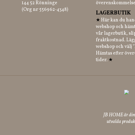
144 52 Rönninge
överenskommelse
(Org nr 556962-4348)
LAGERBUTIK
★
Här kan du hand
webshop och hämt
vår lagerbutik, sl
fraktkostnad. Läg
webshop och välj "
Hämtas efter öve
tider.
★
JB HOME är din p
utvalda produkt