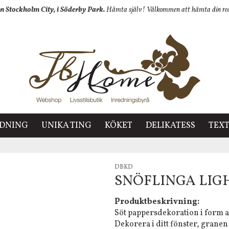
n Stockholm City, i Söderby Park.
Hämta själv! Välkommen att hämta din redan
EDNING
UNIKA TING
KÖKET
DELIKATESS
TEXT
DBKD
SNÖFLINGA LIG
Produktbeskrivning:
Söt pappersdekoration i form 
Dekorera i ditt fönster, granen el