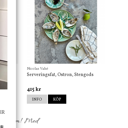
Nicolas Vahé
Serveringsfat, Ostron, Stengods
415 kr
INFO
KÖP
ER
h ditt hem! Med