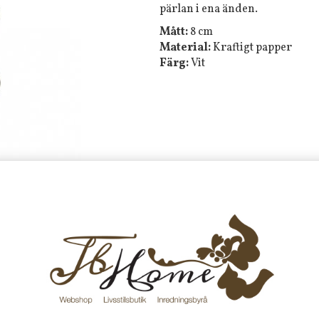
pärlan i ena änden.
Mått:
8 cm
Material:
Kraftigt papper
Färg:
Vit
Tyvärr ingår inte denna produkt 
Till butikens startsida »
Sitemap »