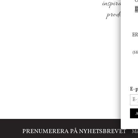
O
inspiration f
D
produkter so
ER
(S
E-p
PRENUMERERA PÅ NYHETSBREVET
Mi