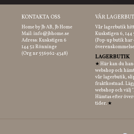
KONTAKTA OSS
VÅR LAGERBUT
Home by Jb AB, Jb Home
Vår lagerbutik hit
Mail:
info@jbhome.se
Kuskstigen 6, 144
Adress: Kuskstigen 6
(Pop-up butik har 
144 52 Rönninge
överenskommelse
(Org nr 556962-4348)
LAGERBUTIK
★
Här kan du hand
webshop och hämt
vår lagerbutik, sl
fraktkostnad. Läg
webshop och välj "
Hämtas efter öve
tider.
★