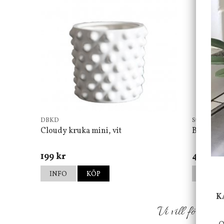
DBKD
Star Tradin
Cloudy kruka mini, vit
Bordsla
199 kr
499 kr
INFO
KÖP
INFO
K
Vi vill förmed