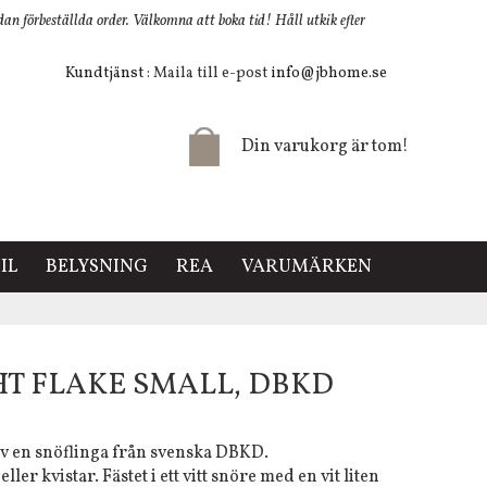
 förbeställda order. Välkomna att boka tid! Håll utkik efter
Kundtjänst
: Maila till e-post
info@jbhome.se
Din varukorg är tom!
IL
BELYSNING
REA
VARUMÄRKEN
HT FLAKE SMALL, DBKD
av en snöflinga från svenska DBKD.
ler kvistar. Fästet i ett vitt snöre med en vit liten