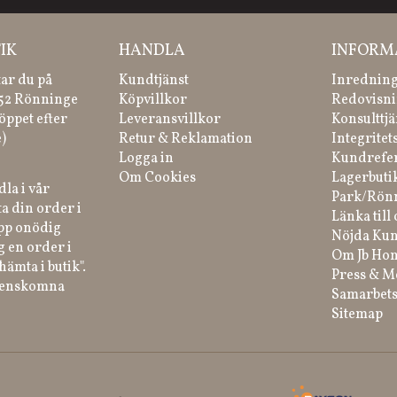
IK
HANDLA
INFORM
tar du på
Kundtjänst
Inredning
 52 Rönninge
Köpvillkor
Redovisni
öppet efter
Leveransvillkor
Konsulttjä
)
Retur & Reklamation
Integritet
Logga in
Kundrefe
Om Cookies
Lagerbuti
la i vår
Park/Rön
a din order i
Länka till 
ipp onödig
Nöjda Kun
g en order i
Om Jb Ho
hämta i butik".
Press & M
renskomna
Samarbets
Sitemap