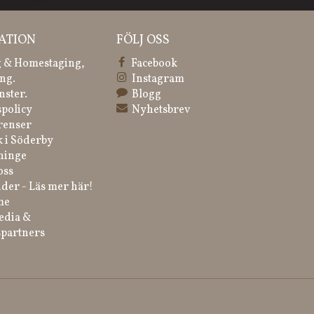
ATION
FÖLJ OSS
 & Homestaging,
Facebook
ng.
Instagram
nster.
Blogg
spolicy
Nyhetsbrev
renser
k i Söderby
ninge
oss
der - Läs mer här!
me
edia &
partners