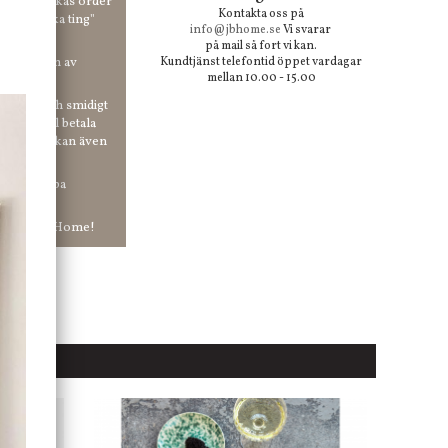
00 kr skickas order
Kontakta oss på
 våra "unika ting"
info@jbhome.se
Vi svarar
på mail så fort vi kan.
vid anmälan av
Kundtjänst telefontid öppet vardagar
mellan 10.00 - 15.00
 enkelt och smidigt
r du vill betala
er. Och du kan även
tt ha snabba
ar in hos Jb Home!