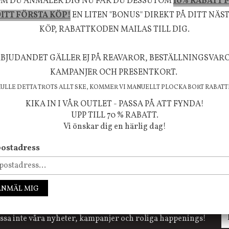
M DU ANMÄLER DIG NU FÅR DU DESSUTOM
10% RABATT 
rån naturen och dess färgpalett erbjuder vi omsorg
ITT FÖRSTA KÖP!
EN LITEN "BONUS" DIREKT PÅ DITT NÄS
m ökar trivsel i ditt hem och ger det lilla extra för
KÖP, RABATTKODEN MAILAS TILL DIG.
välmående!
BJUDANDET GÄLLER EJ PÅ REAVAROR, BESTÄLLNINGSVAR
KAMPANJER OCH PRESENTKORT.
KULLE DETTA TROTS ALLT SKE, KOMMER VI MANUELLT PLOCKA BORT RABATT
FÖLJ OSS PÅ INSTAGRAM @JBHOME
KIKA IN I VÅR OUTLET - PASSA PÅ ATT FYNDA!
UPP TILL 70 % RABATT.
Vi önskar dig en härlig dag!
ostadress
ANMÄL MIG
ssa inte våra nyheter, kampanjer och roliga happenings!