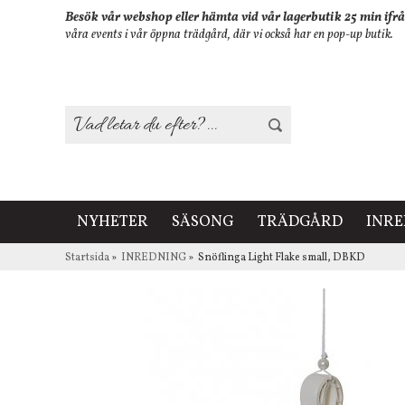
Besök vår webshop eller hämta vid vår lagerbutik 25 min ifrå
våra events i vår öppna trädgård, där vi också har en pop-up butik.
NYHETER
SÄSONG
TRÄDGÅRD
INR
Startsida
»
INREDNING
»
Snöflinga Light Flake small, DBKD