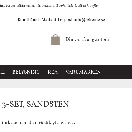
 förbeställda order. Välkomna att boka tid! Håll utkik efter
Kundtjänst
: Maila till e-post
info@jbhome.se
Din varukorg är tom!
IL
BELYSNING
REA
VARUMÄRKEN
3-SET, SANDSTEN
unika och med en rustik yta av lava.