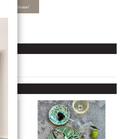
ar in hos Jb Home!