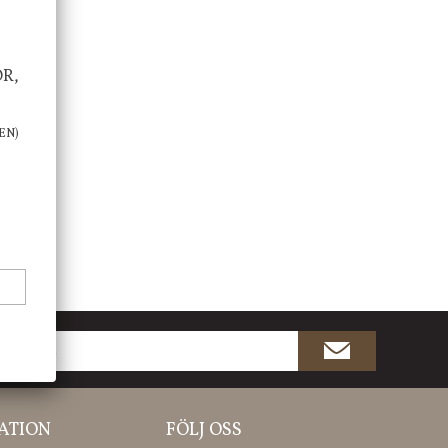
OR,
EN)
ATION
FÖLJ OSS