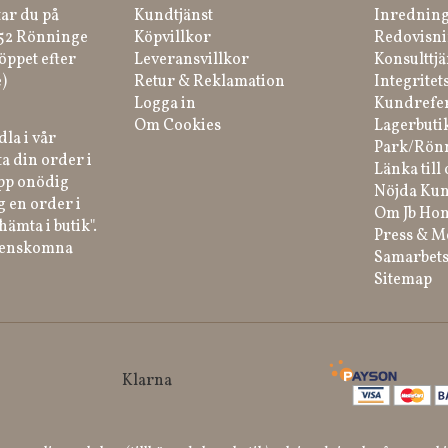
tar du på
Kundtjänst
Inredning
 52 Rönninge
Köpvillkor
Redovisni
öppet efter
Leveransvillkor
Konsulttjä
)
Retur & Reklamation
Integritet
Logga in
Kundrefe
Om Cookies
Lagerbuti
la i vår
Park/Rön
a din order i
Länka till 
ipp onödig
Nöjda Kun
g en order i
Om Jb Ho
hämta i butik".
Press & M
renskomna
Samarbets
Sitemap