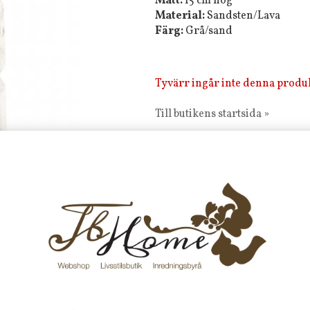
Mått:
15 cm hög
Material:
Sandsten/Lava
Färg:
Grå/sand
Tyvärr ingår inte denna produkt 
Till butikens startsida »
Sitemap »
Frakt 99 kr, handlar du över 20
fraktfritt. 100 kr - 400 kr i frakt för
produkter som skickas.
10 % rabatt på din första order 
nyhetsbrev, via pop-up ruta
Faktura 0 kr. Hos oss betalar du
med KLARNA CHECKOUT. Välj själv hu
mellan alla Klarnas betalningstjänst
välja PAYSON betalningstjänst.
Nöjda kunder och strävar efter a
leveranser!