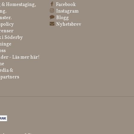
 & Homestaging,
Facebook
ng.
Instagram
nster.
Blogg
spolicy
Nyhetsbrev
renser
k i Söderby
ninge
oss
der - Läs mer här!
me
edia &
partners