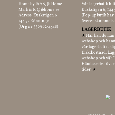
Home by Jb AB, Jb Home
Vår lagerbutik hit
Mail:
info@jbhome.se
Kuskstigen 6, 144
Adress: Kuskstigen 6
(Pop-up butik har 
144 52 Rönninge
överenskommelse
(Org nr 556962-4348)
LAGERBUTIK
★
Här kan du hand
webshop och hämt
vår lagerbutik, sl
fraktkostnad. Läg
webshop och välj "
Hämtas efter öve
tider.
★