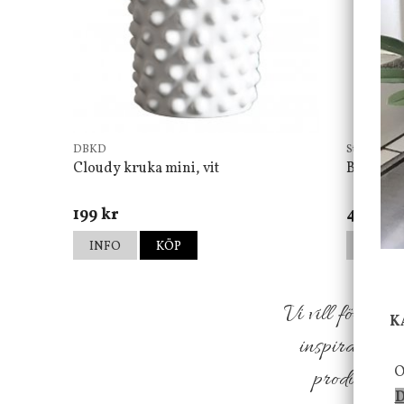
DBKD
Star Tradin
Cloudy kruka mini, vit
Bordsla
199 kr
499 kr
INFO
KÖP
INFO
Vi vill förmed
K
inspiration f
O
produkter so
D