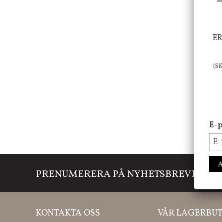
ER
(S
E-p
PRENUMERERA PÅ NYHETSBREVET
Mi
KONTAKTA OSS
VÅR LAGERBUT