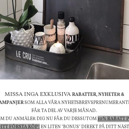
g
House Doctor
mpa Mushroom vit, Utomhus
Skål, Hands marmor
635 kr
795 kr
KÖP
INFO
KÖP
MISSA INGA EXKLUSIVA
RABATTER, NYHETER &
la känsla, upplevelse och välbefinnande för dig oc
AMPANJER
SOM ALLA VÅRA NYHETSBREVSPRENUMERANT
rån naturen och dess färgpalett erbjuder vi omsorg
FÅR TA DEL AV VARJE MÅNAD.
M DU ANMÄLER DIG NU FÅR DU DESSUTOM
10% RABATT 
m ökar trivsel i ditt hem och ger det lilla extra för
ITT FÖRSTA KÖP!
EN LITEN "BONUS" DIREKT PÅ DITT NÄS