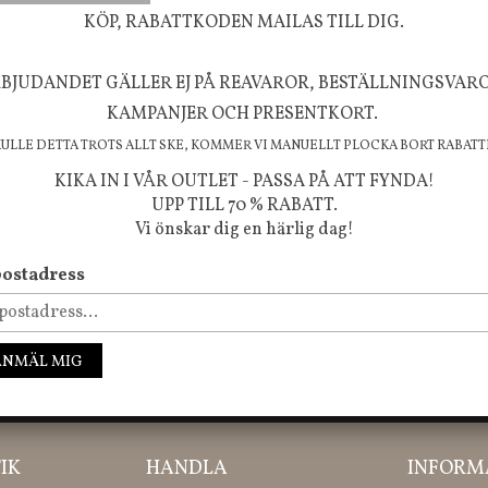
välmående!
KÖP, RABATTKODEN MAILAS TILL DIG.
BJUDANDET GÄLLER EJ PÅ REAVAROR, BESTÄLLNINGSVAR
KAMPANJER OCH PRESENTKORT.
FÖLJ OSS PÅ INSTAGRAM @JBHOME
KULLE DETTA TROTS ALLT SKE, KOMMER VI MANUELLT PLOCKA BORT RABATT
KIKA IN I VÅR OUTLET - PASSA PÅ ATT FYNDA!
UPP TILL 70 % RABATT.
Vi önskar dig en härlig dag!
ostadress
ANMÄL MIG
ssa inte våra nyheter, kampanjer och roliga happenings!
IK
HANDLA
INFORM