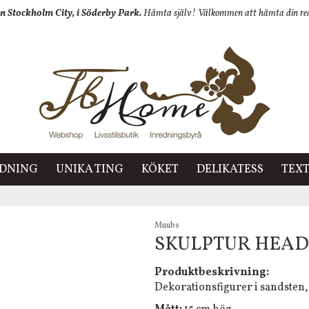
n Stockholm City, i Söderby Park.
Hämta själv! Välkommen att hämta din redan
EDNING
UNIKA TING
KÖKET
DELIKATESS
TEXT
Muubs
SKULPTUR HEAD 
Produktbeskrivning:
Dekorationsfigurer i sandsten, 