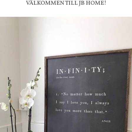
VÄLKOMMEN TILL JB HOME!
-ligt Tack för att just Du titt
LÄGG I ÖNSKELISTA
RECENSIONER
DU KANSKE OCKSÅ ÄR INTRESSERAD AV
-20%