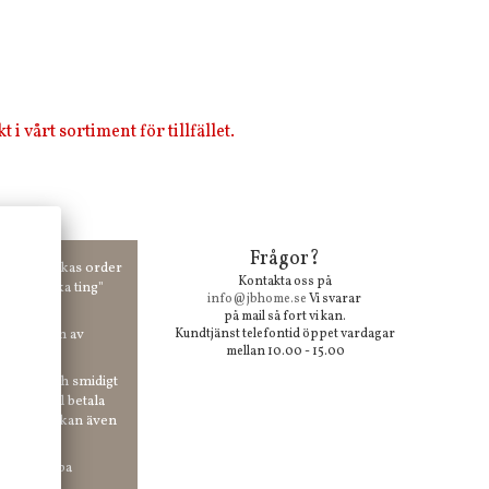
i vårt sortiment för tillfället.
Frågor?
00 kr skickas order
Kontakta oss på
 våra "unika ting"
info@jbhome.se
Vi svarar
på mail så fort vi kan.
vid anmälan av
Kundtjänst telefontid öppet vardagar
mellan 10.00 - 15.00
 enkelt och smidigt
r du vill betala
er. Och du kan även
tt ha snabba