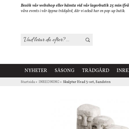
Besök vår webshop eller hämta vid vår lagerbutik 25 min ifrå
våra events i vår öppna trädgård, där vi också har en pop-up butik.
NYHETER
SÄSONG
TRÄDGÅRD
INR
Startsida
»
INREDNING
»
Skulptur Head 3-set, Sandsten