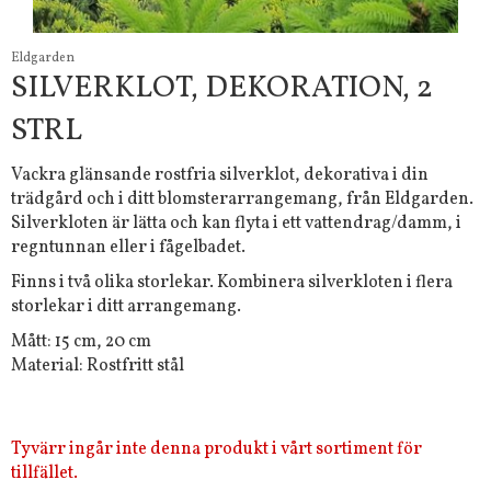
Eldgarden
SILVERKLOT, DEKORATION, 2
STRL
Vackra glänsande rostfria silverklot, dekorativa i din
trädgård och i ditt blomsterarrangemang, från Eldgarden.
Silverkloten är lätta och kan flyta i ett vattendrag/damm, i
regntunnan eller i fågelbadet.
Finns i två olika storlekar. Kombinera silverkloten i flera
storlekar i ditt arrangemang.
Mått: 15 cm, 20 cm
Material: Rostfritt stål
Tyvärr ingår inte denna produkt i vårt sortiment för
tillfället.