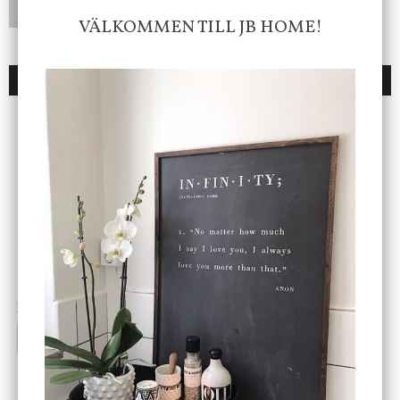
LÄGG I ÖNSKELISTA
VÄLKOMMEN TILL JB HOME!
DU KANSKE OCKSÅ ÄR INTRESSERAD AV
ENDAST 1 ST KVAR I LAGER
DBKD
Star Trading
Cloudy kruka mini, vit
Bordslampa Mushroom
vit, Utomhus
199 kr
499 kr
INFO
KÖP
INFO
KÖP