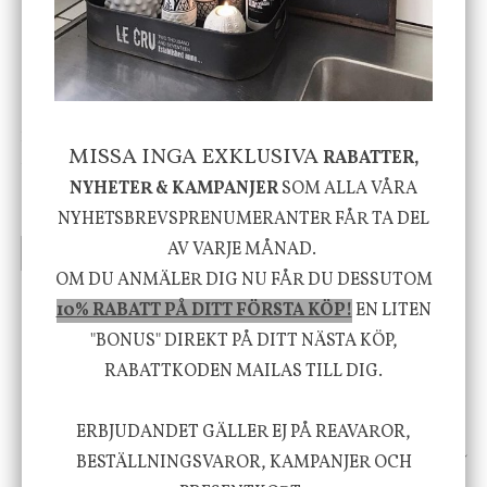
-20%
House Doctor
Nicolas Vahé
MISSA INGA EXKLUSIVA
RABATTER,
Skål, Hands marmor
Serveringsfat, Ostron,
Stengods
NYHETER & KAMPANJER
SOM ALLA VÅRA
635 kr
415 kr
795 kr
NYHETSBREVSPRENUMERANTER FÅR TA DEL
AV VARJE MÅNAD.
INFO
KÖP
INFO
KÖP
OM DU ANMÄLER DIG NU FÅR DU DESSUTOM
10% RABATT PÅ DITT FÖRSTA KÖP!
EN LITEN
Vi vill förmedla känsla, upplevelse och
"BONUS" DIREKT PÅ DITT NÄSTA KÖP,
välbefinnande för dig och ditt hem! Med
RABATTKODEN MAILAS TILL DIG.
inspiration från naturen och dess färgpalett
ERBJUDANDET GÄLLER EJ PÅ REAVAROR,
erbjuder vi omsorgsfullt utvalda produkter som
BESTÄLLNINGSVAROR, KAMPANJER OCH