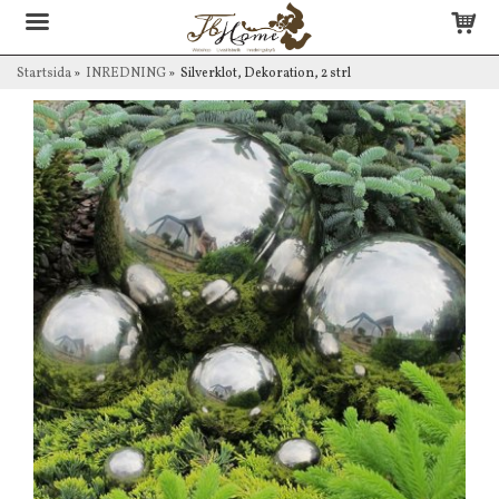
Startsida
»
INREDNING
»
Silverklot, Dekoration, 2 strl