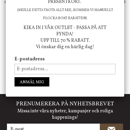
ökar trivsel i ditt hem och ger det lilla extra för
PRESENTKORT.
att öka ditt välmående!
(SKULLE DETTA TROTS ALLT SKE, KOMMER VI MANUELLT
PLOCKA BORT RABATTEN)
KIKA IN I VÅR OUTLET - PASSA PÅ ATT
FYNDA!
FÖLJ OSS PÅ INSTAGRAM @JBHOME
UPP TILL 70 % RABATT.
Vi önskar dig en härlig dag!
E-postadress
ANMÄL MIG
PRENUMERERA PÅ NYHETSBREVET
Missa inte våra nyheter, kampanjer och roliga
happenings!