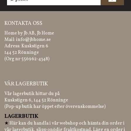
KONTAKTA OSS
Home by Jb AB, Jb Home
Mail:
info@jbhome.se
Adress: Kuskstigen 6
144 52 Rönninge
(Org nr 556962-4348)
VÅR LAGERBUTIK
Vår lagerbutik hittar du på
Kuskstigen 6, 144 52 Rönninge
(Pop-up butik har öppet efter överenskommelse)
LAGERBUTIK
★
Här kan du handla i vår webshop och hämta din order i
vår lagerbutik, slipp onödig fraktkostnad. Lägg en order i