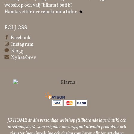
webshop och välj "hämta i butik".
Hämtas efter överenskomna tider.
★
FÖLJ OSS
Facebook
Instagram
Blogg
Nyhetsbrev
JB HOME är din personliga webshop (tillhörande lagerbutik) och
inredningsbyrå, som erbjuder omsorgsfullt utvalda produkter och
tjänster inom inredning och design som berör, allt för att skapa