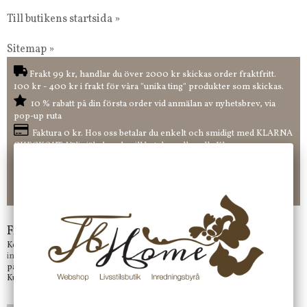
Till butikens startsida »
Sitemap »
Frakt 99 kr, handlar du över 2000 kr skickas order fraktfritt.
100 kr - 400 kr i frakt för våra "unika ting" produkter som skickas.
10 % rabatt på din första order vid anmälan av nyhetsbrev, via
pop-up ruta
Faktura 0 kr. Hos oss betalar du enkelt och smidigt med KLARNA
CHECKOUT. Välj själv hur du vill betala mellan alla Klarnas
betalningstjänster. Och du kan även välja PAYSON betalningstjänst.
Nöjda kunder och strävar efter att ha snabba leveranser!
-ligt Tack för att just Du tittar in hos Jb Home!
Frågor?
Kontakta oss på
info@jbhome.se
Vi svarar
på mail så fort vi kan.
Kundtjänst telefontid öppet vardagar mellan 10.00 - 15.00