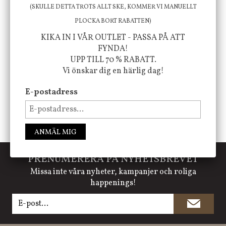
att öka ditt välmående!
(SKULLE DETTA TROTS ALLT SKE, KOMMER VI MANUELLT
PLOCKA BORT RABATTEN)
KIKA IN I VÅR OUTLET - PASSA PÅ ATT
FÖLJ OSS PÅ INSTAGRAM @JBHOME
FYNDA!
UPP TILL 70 % RABATT.
Vi önskar dig en härlig dag!
E-postadress
ANMÄL MIG
PRENUMERERA PÅ NYHETSBREVET
Missa inte våra nyheter, kampanjer och roliga
happenings!