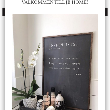
VÄLKOMMEN TILL JB HOME!
DU KANSKE OCKSÅ ÄR INTRESSERAD AV
ENDAST 1 ST KVAR I LAGER
DBKD
Star Trading
Cloudy kruka mini, vit
Bordslampa Mushroom
vit, Utomhus
199 kr
499 kr
INFO
KÖP
INFO
KÖP
-20%