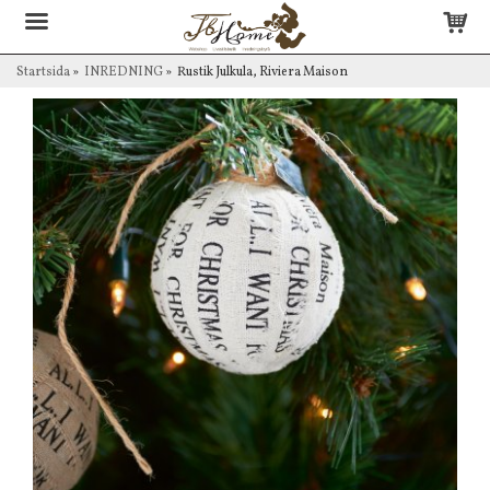
Startsida
»
INREDNING
»
Rustik Julkula, Riviera Maison