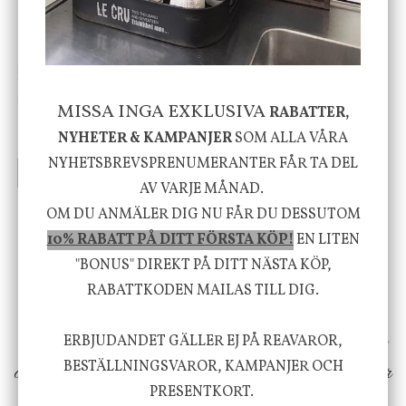
House Doctor
Nicolas Vahé
Skål, Hands marmor
Serveringsfat, Ostron,
MISSA INGA EXKLUSIVA
RABATTER,
Stengods
NYHETER & KAMPANJER
SOM ALLA VÅRA
635 kr
415 kr
795 kr
NYHETSBREVSPRENUMERANTER FÅR TA DEL
INFO
KÖP
INFO
KÖP
AV VARJE MÅNAD.
OM DU ANMÄLER DIG NU FÅR DU DESSUTOM
Vi vill förmedla känsla, upplevelse och
10% RABATT PÅ DITT FÖRSTA KÖP!
EN LITEN
"BONUS" DIREKT PÅ DITT NÄSTA KÖP,
välbefinnande för dig och ditt hem! Med
RABATTKODEN MAILAS TILL DIG.
inspiration från naturen och dess färgpalett
erbjuder vi omsorgsfullt utvalda produkter som
ERBJUDANDET GÄLLER EJ PÅ REAVAROR,
BESTÄLLNINGSVAROR, KAMPANJER OCH
ökar trivsel i ditt hem och ger det lilla extra för
PRESENTKORT.