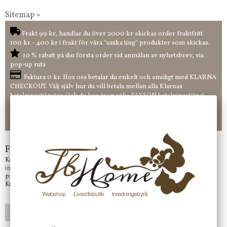
Sitemap »
Frakt 99 kr, handlar du över 2000 kr skickas order fraktfritt.
100 kr - 400 kr i frakt för våra "unika ting" produkter som skickas.
10 % rabatt på din första order vid anmälan av nyhetsbrev, via
pop-up ruta
Faktura 0 kr. Hos oss betalar du enkelt och smidigt med KLARNA
CHECKOUT. Välj själv hur du vill betala mellan alla Klarnas
betalningstjänster. Och du kan även välja PAYSON betalningstjänst.
Nöjda kunder och strävar efter att ha snabba leveranser!
-ligt Tack för att just Du tittar in hos Jb Home!
Frågor?
Kontakta oss på
info@jbhome.se
Vi svarar
på mail så fort vi kan.
Kundtjänst telefontid öppet vardagar mellan 10.00 - 15.00
LÄGG I ÖNSKELISTA