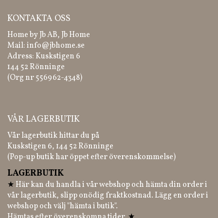
KONTAKTA OSS
Home by Jb AB, Jb Home
Mail:
info@jbhome.se
Adress: Kuskstigen 6
144 52 Rönninge
(Org nr 556962-4348)
VÅR LAGERBUTIK
Vår lagerbutik hittar du på
Kuskstigen 6, 144 52 Rönninge
(Pop-up butik har öppet efter överenskommelse)
LAGERBUTIK
★
Här kan du handla i vår webshop och hämta din order i
vår lagerbutik, slipp onödig fraktkostnad. Lägg en order i
webshop och välj "hämta i butik".
Hämtas efter överenskomna tider.
★