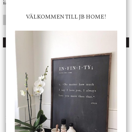
Kundtjänst telefontid öppet vardagar mellan 10.00 - 15.00
VÄLKOMMEN TILL JB HOME!
LÄGG I ÖNSKELISTA
DU KANSKE OCKSÅ ÄR INTRESSERAD AV
ENDAST 1 ST KVAR I LAGER
DBKD
Star Trading
Cloudy kruka mini, vit
Bordslampa Mushroom
vit, Utomhus
199 kr
499 kr
INFO
KÖP
INFO
KÖP