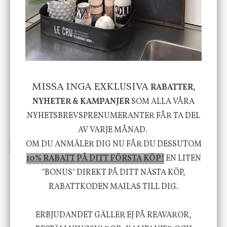
-20%
MISSA INGA EXKLUSIVA
RABATTER,
House Doctor
Nicolas Vahé
NYHETER & KAMPANJER
SOM ALLA VÅRA
Skål, Hands marmor
Serveringsfat, Ostron,
Stengods
NYHETSBREVSPRENUMERANTER FÅR TA DEL
635 kr
415 kr
795 kr
AV VARJE MÅNAD.
OM DU ANMÄLER DIG NU FÅR DU DESSUTOM
INFO
KÖP
INFO
KÖP
10% RABATT PÅ DITT FÖRSTA KÖP!
EN LITEN
"BONUS" DIREKT PÅ DITT NÄSTA KÖP,
Vi vill förmedla känsla, upplevelse och
RABATTKODEN MAILAS TILL DIG.
välbefinnande för dig och ditt hem! Med
ERBJUDANDET GÄLLER EJ PÅ REAVAROR,
inspiration från naturen och dess färgpalett