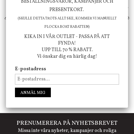
BESTÄLLNINGSVAROR, KAMPANJER OCH
erbjuder vi omsorgsfullt utvalda produkter som
PRESENTKORT.
ökar trivsel i ditt hem och ger det lilla extra för
(SKULLE DETTA TROTS ALLT SKE, KOMMER VI MANUELLT
att öka ditt välmående!
PLOCKA BORT RABATTEN)
KIKA IN I VÅR OUTLET - PASSA PÅ ATT
FYNDA!
UPP TILL 70 % RABATT.
FÖLJ OSS PÅ INSTAGRAM @JBHOME
Vi önskar dig en härlig dag!
E-postadress
ANMÄL MIG
PRENUMERERA PÅ NYHETSBREVET
Missa inte våra nyheter, kampanjer och roliga