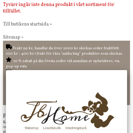
Tyvärr ingår inte denna produkt i vårt sortiment för
tillfället.
Till butikens startsida »
Sitemap »
Frakt 99 kr, handlar du över 2000 kr skickas order fraktfritt.
100 kr - 400 kr i frakt för våra "unika ting" produkter som skickas.
10 % rabatt på din första order vid anmälan av nyhetsbrev, via
pop-up ruta
Faktura 0 kr. Hos oss betalar du enkelt och smidigt med KLARNA
CHECKOUT. Välj själv hur du vill betala mellan alla Klarnas
betalningstjänster. Och du kan även välja PAYSON betalningstjänst.
Nöjda kunder och strävar efter att ha snabba leveranser!
-ligt Tack för att just Du tittar in hos Jb Home!
Frågor?
Kontakta oss på
info@jbhome.se
Vi svarar
på mail så fort vi kan.