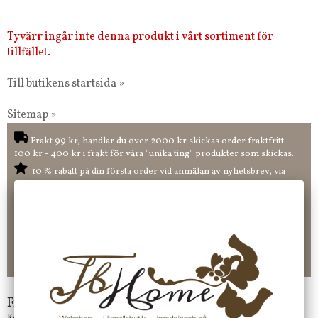
Tyvärr ingår inte denna produkt i vårt sortiment för
tillfället.
Till butikens startsida »
Sitemap »
Frakt 99 kr, handlar du över 2000 kr skickas order fraktfritt.
100 kr - 400 kr i frakt för våra "unika ting" produkter som skickas.
10 % rabatt på din första order vid anmälan av nyhetsbrev, via
pop-up ruta
Faktura 0 kr. Hos oss betalar du enkelt och smidigt med KLARNA
CHECKOUT. Välj själv hur du vill betala mellan alla Klarnas
betalningstjänster. Och du kan även välja PAYSON betalningstjänst.
Nöjda kunder och strävar efter att ha snabba leveranser!
-ligt Tack för att just Du tittar in hos Jb Home!
Frågor?