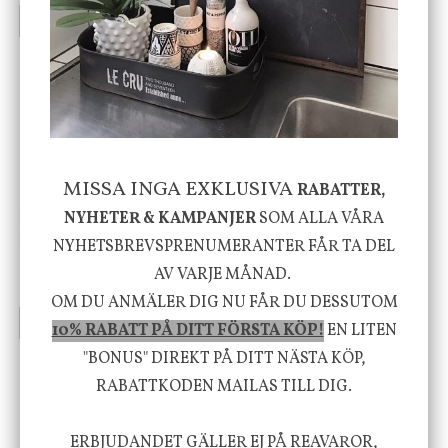
INFO
KÖP
INFO
KÖP
-20%
MISSA INGA EXKLUSIVA
RABATTER,
House Doctor
Nicolas Vahé
NYHETER & KAMPANJER
SOM ALLA VÅRA
Skål, Hands marmor
Serveringsfat, Ostron,
NYHETSBREVSPRENUMERANTER FÅR TA DEL
Stengods
AV VARJE MÅNAD.
635 kr
415 kr
795 kr
OM DU ANMÄLER DIG NU FÅR DU DESSUTOM
INFO
KÖP
INFO
KÖP
10% RABATT PÅ DITT FÖRSTA KÖP!
EN LITEN
"BONUS" DIREKT PÅ DITT NÄSTA KÖP,
RABATTKODEN MAILAS TILL DIG.
Vi vill förmedla känsla, upplevelse och
välbefinnande för dig och ditt hem! Med
ERBJUDANDET GÄLLER EJ PÅ REAVAROR,