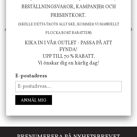
inspiration från naturen och dess färgpalett
BESTÄLLNINGSVAROR, KAMPANJER OCH
PRESENTKORT.
erbjuder vi omsorgsfullt utvalda produkter som
(SKULLE DETTA TROTS ALLT SKE, KOMMER VI MANUELLT
ökar trivsel i ditt hem och ger det lilla extra för
PLOCKA BORT RABATTEN)
att öka ditt välmående!
KIKA IN I VÅR OUTLET - PASSA PÅ ATT
FYNDA!
UPP TILL 70 % RABATT.
Vi önskar dig en härlig dag!
FÖLJ OSS PÅ INSTAGRAM @JBHOME
E-postadress
ANMÄL MIG