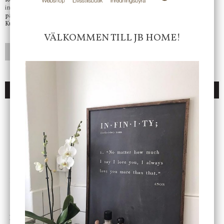
Kontakta oss på
info@jbhome.se
Vi svarar
på mail så fort vi kan.
Kundtjänst telefontid öppet vardagar mellan 10.00 - 15.00
VÄLKOMMEN TILL JB HOME!
LÄGG I ÖNSKELISTA
DU KANSKE OCKSÅ ÄR INTRESSERAD AV
ENDAST 1 ST KVAR I LAGER
DBKD
Star Trading
Cloudy kruka mini, vit
Bordslampa Mushroom
vit, Utomhus
199 kr
499 kr