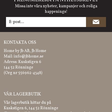
PRENUMERERA PÅ NYHETSBREVET
Missa inte våra nyheter, kampanjer och roliga
happenings!
KONTAKTA OSS
Home by Jb AB, Jb Home
Mail:
info@jbhome.se
Adress: Kuskstigen 6
144 52 Rönninge
(Org nr 556962-4348)
VÅR LAGERBUTIK
Vår lagerbutik hittar du på
Kuskstigen 6, 144 52 Rönninge