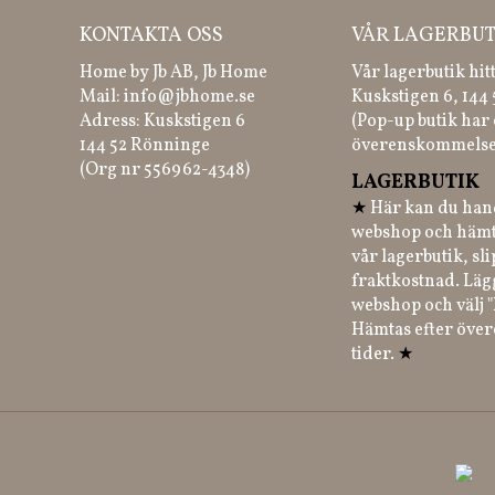
KONTAKTA OSS
VÅR LAGERBUT
Home by Jb AB, Jb Home
Vår lagerbutik hit
Mail:
info@jbhome.se
Kuskstigen 6, 144
Adress: Kuskstigen 6
(Pop-up butik har 
144 52 Rönninge
överenskommelse
(Org nr 556962-4348)
LAGERBUTIK
★
Här kan du hand
webshop och hämt
vår lagerbutik, sl
fraktkostnad. Läg
webshop och välj "
Hämtas efter öve
tider.
★