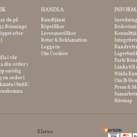
IK
HANDLA
INFORM
tar du på
Kundtjänst
Inredning
 52 Rönninge
Köpvillkor
Redovisni
öppet efter
Leveransvillkor
Konsulttjä
)
Retur & Reklamation
Integritet
Logga in
Kundrefe
Om Cookies
Lagerbuti
la i vår
Park/Rön
a din order i
Länka till 
ipp onödig
Nöjda Kun
g en order i
Om Jb Ho
hämta i butik".
Press & M
renskomna
Samarbets
Sitemap