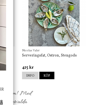
Nicolas Vahé
Serveringsfat, Ostron, Stengods
415 kr
INFO
KÖP
ER
h ditt hem! Med
sfullt utvalda
PÅ