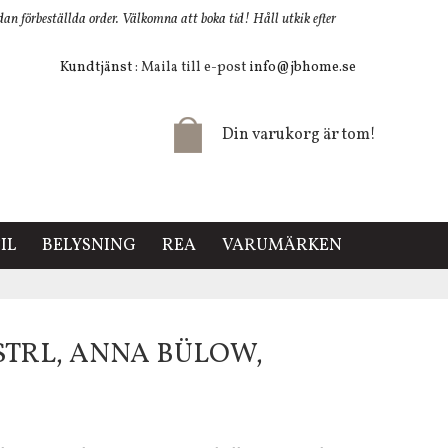
 förbeställda order. Välkomna att boka tid! Håll utkik efter
Kundtjänst
: Maila till e-post
info@jbhome.se
Din varukorg är tom!
IL
BELYSNING
REA
VARUMÄRKEN
2 STRL, ANNA BÜLOW,