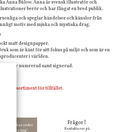
nska Anna Bülow. Anna är svensk illustratör och
llustrationer berör och har fångat en bred publik.
rsonliga och speglar händelser och känslor från
kvinnligt motiv med mjuka och mystiska drag.
m
jockt matt designpapper.
uk som är känt för sitt fokus på miljö och som är en
sproducenter i världen.
aga och är numrerad samt signerad.
i vårt sortiment för tillfället.
Frågor?
00 kr skickas order
Kontakta oss på
 våra "unika ting"