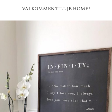
produkter som skickas.
VÄLKOMMEN TILL JB HOME!
10 % rabatt på din första order 
nyhetsbrev, via pop-up ruta
Faktura 0 kr. Hos oss betalar du
med KLARNA CHECKOUT. Välj själv hu
mellan alla Klarnas betalningstjänst
välja PAYSON betalningstjänst.
Nöjda kunder och strävar efter a
leveranser!
-ligt Tack för att just Du titt
LÄGG I ÖNSKELISTA
DU KANSKE OCKSÅ ÄR INTRESSERAD AV
-20%