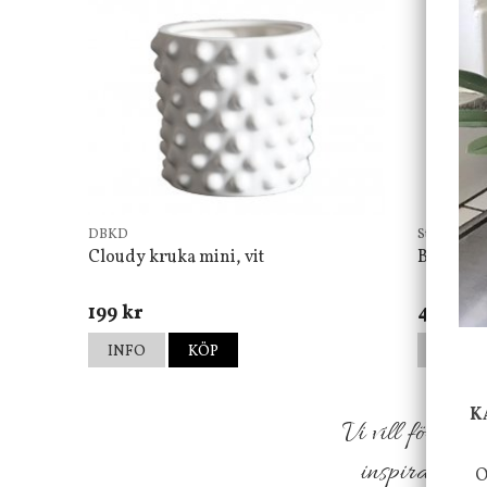
DBKD
Star Tradin
Cloudy kruka mini, vit
Bordsla
199 kr
499 kr
INFO
KÖP
INFO
K
Vi vill förmed
inspiration f
O