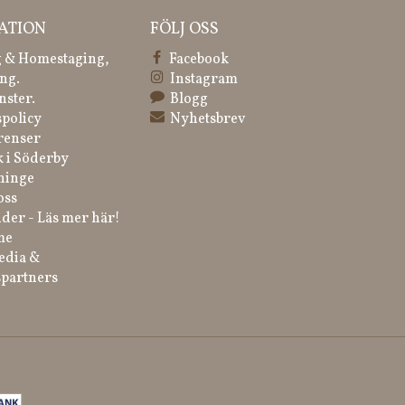
ATION
FÖLJ OSS
 & Homestaging,
Facebook
ng.
Instagram
nster.
Blogg
spolicy
Nyhetsbrev
renser
k i Söderby
ninge
oss
der - Läs mer här!
me
edia &
partners