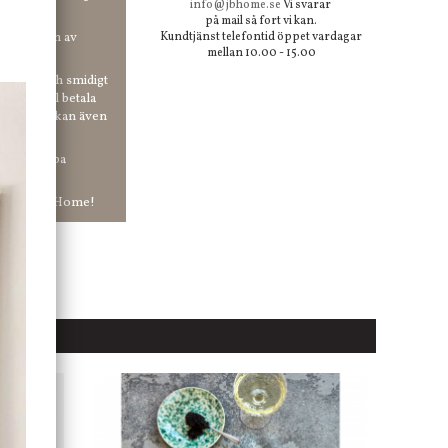
info@jbhome.se
Vi svarar
på mail så fort vi kan.
vid anmälan av
Kundtjänst telefontid öppet vardagar
mellan 10.00 - 15.00
 enkelt och smidigt
r du vill betala
er. Och du kan även
tt ha snabba
ar in hos Jb Home!