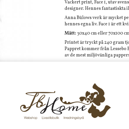
Vackert print, Face 1, utav sve
designer. Hennes fantastiskta i
Anna Bülows verk är mycket pe
hennes egna liv. Face 1 är ett 
Mått:
30x40 cm eller 70x100 c
Printet är tryckt på 240 gram t
Pappret kommer från Lessebo Br
av de mest miljövänliga papper
Printet finns i begränsad uppl
Tyvärr ingår inte denna produkt 
Till butikens startsida »
Sitemap »
Frakt 99 kr, handlar du över 20
fraktfritt. 100 kr - 400 kr i frakt för