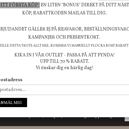
m ökar trivsel i ditt hem och ger det lilla extra för
ITT FÖRSTA KÖP!
EN LITEN "BONUS" DIREKT PÅ DITT NÄS
KÖP, RABATTKODEN MAILAS TILL DIG.
välmående!
BJUDANDET GÄLLER EJ PÅ REAVAROR, BESTÄLLNINGSVAR
KAMPANJER OCH PRESENTKORT.
KULLE DETTA TROTS ALLT SKE, KOMMER VI MANUELLT PLOCKA BORT RABATT
FÖLJ OSS PÅ INSTAGRAM @JBHOME
KIKA IN I VÅR OUTLET - PASSA PÅ ATT FYNDA!
UPP TILL 70 % RABATT.
Vi önskar dig en härlig dag!
ostadress
ANMÄL MIG
ssa inte våra nyheter, kampanjer och roliga happenings!