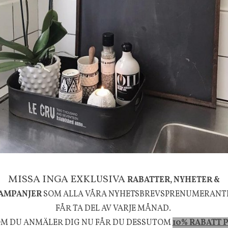
g
House Doctor
mpa Mushroom vit, Utomhus
Skål, Hands marmor
635 kr
795 kr
KÖP
INFO
KÖP
MISSA INGA EXKLUSIVA
RABATTER, NYHETER &
AMPANJER
SOM ALLA VÅRA NYHETSBREVSPRENUMERANT
la känsla, upplevelse och välbefinnande för dig oc
FÅR TA DEL AV VARJE MÅNAD.
rån naturen och dess färgpalett erbjuder vi omsorg
M DU ANMÄLER DIG NU FÅR DU DESSUTOM
10% RABATT 