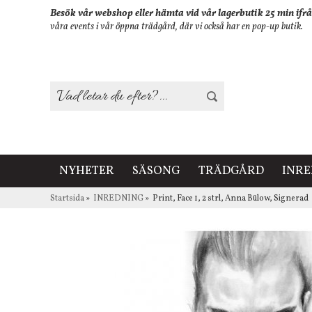
Besök vår webshop eller hämta vid vår lagerbutik 25 min ifrå
våra events i vår öppna trädgård, där vi också har en pop-up butik.
NYHETER
SÄSONG
TRÄDGÅRD
INR
Startsida
»
INREDNING
»
Print, Face 1, 2 strl, Anna Bülow, Signerad