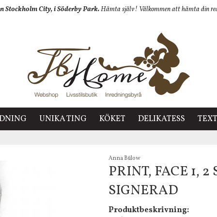
n Stockholm City, i Söderby Park.
Hämta själv! Välkommen att hämta din redan
EDNING
UNIKA TING
KÖKET
DELIKATESS
TEXT
Anna Bülow
PRINT, FACE 1, 
SIGNERAD
Produktbeskrivning: