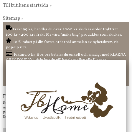
Till butikens startsida »
Sitemap »
Frakt 99 kr, handlar du över 2000 kr skickas order fraktfritt.
100 kr - 400 kr i frakt för våra "unika ting" produkter som skickas.
10 % rabatt på din första order vid anmälan av nyhetsbrev, via
pop-up ruta
Faktura 0 kr. Hos oss betalar du enkelt och smidigt med KLARNA
CHECKOUT. Välj själv hur du vill betala mellan alla Klarnas
betalningstjänster. Och du kan även välja PAYSON betalningstjänst.
Nöjda kunder och strävar efter att ha snabba leveranser!
-ligt Tack för att just Du tittar in hos Jb Home!
Frågor?
Kontakta oss på
info@jbhome.se
Vi svarar
på mail så fort vi kan.
Kundtjänst telefontid öppet vardagar mellan 10.00 - 15.00