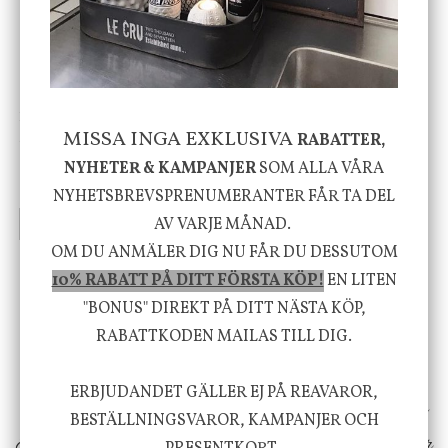
-20%
House Doctor
Nicolas Vahé
MISSA INGA EXKLUSIVA
Skål, Hands marmor
Serveringsfat, Ostron,
RABATTER,
Stengods
NYHETER & KAMPANJER
SOM ALLA VÅRA
635 kr
415 kr
795 kr
NYHETSBREVSPRENUMERANTER FÅR TA DEL
AV VARJE MÅNAD.
INFO
KÖP
INFO
KÖP
OM DU ANMÄLER DIG NU FÅR DU DESSUTOM
10% RABATT PÅ DITT FÖRSTA KÖP!
EN LITEN
Vi vill förmedla känsla, upplevelse och
"BONUS" DIREKT PÅ DITT NÄSTA KÖP,
välbefinnande för dig och ditt hem! Med
RABATTKODEN MAILAS TILL DIG.
inspiration från naturen och dess färgpalett
ERBJUDANDET GÄLLER EJ PÅ REAVAROR,
erbjuder vi omsorgsfullt utvalda produkter som
BESTÄLLNINGSVAROR, KAMPANJER OCH
ökar trivsel i ditt hem och ger det lilla extra för