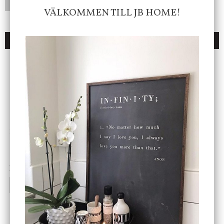
LÄGG I ÖNSKELISTA
VÄLKOMMEN TILL JB HOME!
DU KANSKE OCKSÅ ÄR INTRESSERAD AV
ENDAST 1 ST KVAR I LAGER
DBKD
Star Trading
Cloudy kruka mini, vit
Bordslampa Mushroom
vit, Utomhus
199 kr
499 kr
INFO
KÖP
INFO
KÖP