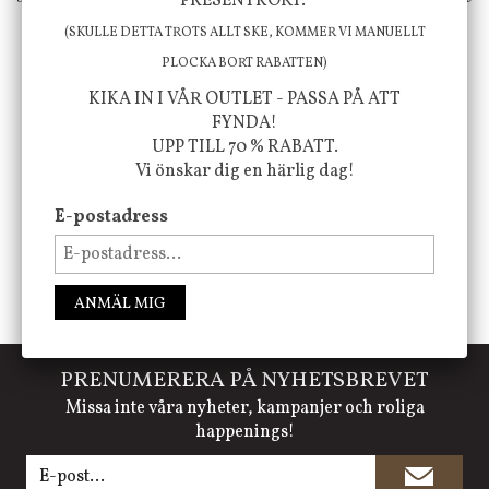
PRESENTKORT.
att öka ditt välmående!
(SKULLE DETTA TROTS ALLT SKE, KOMMER VI MANUELLT
PLOCKA BORT RABATTEN)
KIKA IN I VÅR OUTLET - PASSA PÅ ATT
FYNDA!
FÖLJ OSS PÅ INSTAGRAM @JBHOME
UPP TILL 70 % RABATT.
Vi önskar dig en härlig dag!
E-postadress
ANMÄL MIG
PRENUMERERA PÅ NYHETSBREVET
Missa inte våra nyheter, kampanjer och roliga
happenings!