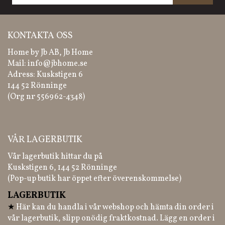
KONTAKTA OSS
Home by Jb AB, Jb Home
Mail:
info@jbhome.se
Adress: Kuskstigen 6
144 52 Rönninge
(Org nr 556962-4348)
VÅR LAGERBUTIK
Vår lagerbutik hittar du på
Kuskstigen 6, 144 52 Rönninge
(Pop-up butik har öppet efter överenskommelse)
LAGERBUTIK
★
Här kan du handla i vår webshop och hämta din order i
vår lagerbutik, slipp onödig fraktkostnad. Lägg en order i