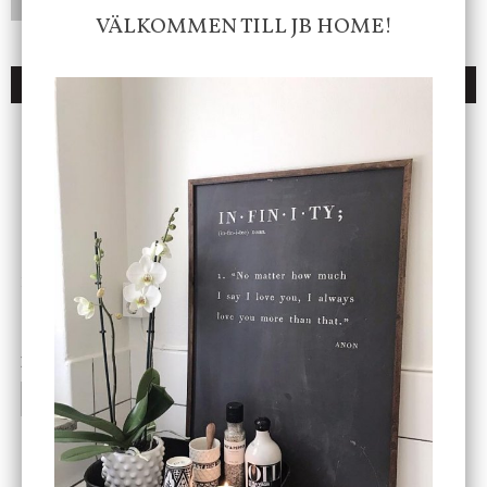
LÄGG I ÖNSKELISTA
VÄLKOMMEN TILL JB HOME!
DU KANSKE OCKSÅ ÄR INTRESSERAD AV
ENDAST 1 ST KVAR I LAGER
DBKD
Star Trading
Cloudy kruka mini, vit
Bordslampa Mushroom
vit, Utomhus
199 kr
499 kr
INFO
KÖP
INFO
KÖP