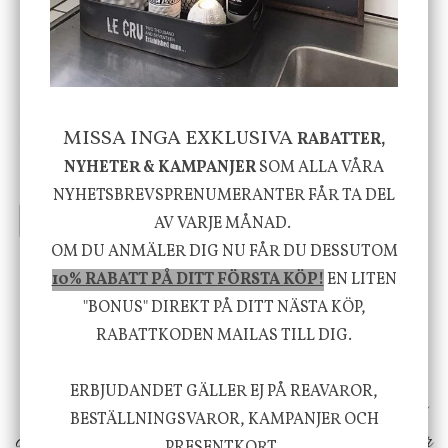
-20%
House Doctor
Nicolas Vahé
Skål, Hands marmor
Serveringsfat, Ostron,
MISSA INGA EXKLUSIVA
RABATTER,
Stengods
NYHETER & KAMPANJER
SOM ALLA VÅRA
635 kr
415 kr
795 kr
NYHETSBREVSPRENUMERANTER FÅR TA DEL
INFO
KÖP
INFO
KÖP
AV VARJE MÅNAD.
OM DU ANMÄLER DIG NU FÅR DU DESSUTOM
10% RABATT PÅ DITT FÖRSTA KÖP!
EN LITEN
Vi vill förmedla känsla, upplevelse och
"BONUS" DIREKT PÅ DITT NÄSTA KÖP,
välbefinnande för dig och ditt hem! Med
RABATTKODEN MAILAS TILL DIG.
inspiration från naturen och dess färgpalett
ERBJUDANDET GÄLLER EJ PÅ REAVAROR,
erbjuder vi omsorgsfullt utvalda produkter som
BESTÄLLNINGSVAROR, KAMPANJER OCH
ökar trivsel i ditt hem och ger det lilla extra för