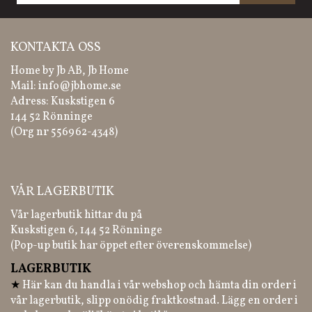
KONTAKTA OSS
Home by Jb AB, Jb Home
Mail:
info@jbhome.se
Adress: Kuskstigen 6
144 52 Rönninge
(Org nr 556962-4348)
VÅR LAGERBUTIK
Vår lagerbutik hittar du på
Kuskstigen 6, 144 52 Rönninge
(Pop-up butik har öppet efter överenskommelse)
LAGERBUTIK
★
Här kan du handla i vår webshop och hämta din order i
vår lagerbutik, slipp onödig fraktkostnad. Lägg en order i