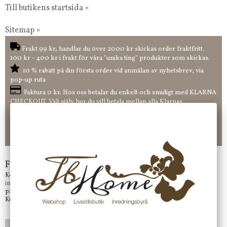
Till butikens startsida »
Sitemap »
Frakt 99 kr, handlar du över 2000 kr skickas order fraktfritt.
100 kr - 400 kr i frakt för våra "unika ting" produkter som skickas.
10 % rabatt på din första order vid anmälan av nyhetsbrev, via
pop-up ruta
Faktura 0 kr. Hos oss betalar du enkelt och smidigt med KLARNA
CHECKOUT. Välj själv hur du vill betala mellan alla Klarnas
betalningstjänster. Och du kan även välja PAYSON betalningstjänst.
Nöjda kunder och strävar efter att ha snabba leveranser!
-ligt Tack för att just Du tittar in hos Jb Home!
Frågor?
Kontakta oss på
info@jbhome.se
Vi svarar
på mail så fort vi kan.
Kundtjänst telefontid öppet vardagar mellan 10.00 - 15.00