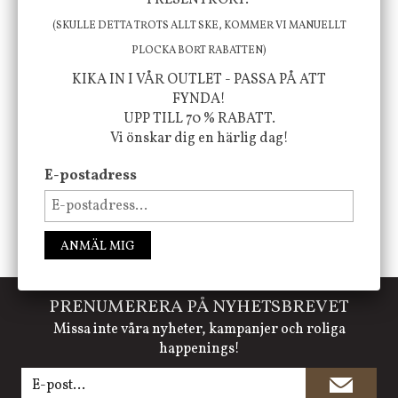
PRESENTKORT.
att öka ditt välmående!
(SKULLE DETTA TROTS ALLT SKE, KOMMER VI MANUELLT
PLOCKA BORT RABATTEN)
KIKA IN I VÅR OUTLET - PASSA PÅ ATT
FYNDA!
FÖLJ OSS PÅ INSTAGRAM @JBHOME
UPP TILL 70 % RABATT.
Vi önskar dig en härlig dag!
E-postadress
ANMÄL MIG
PRENUMERERA PÅ NYHETSBREVET
Missa inte våra nyheter, kampanjer och roliga
happenings!