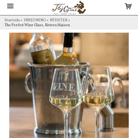
Startsida
»
INREDNING
»
NYHETER
»
The Perfect Wine Glass, Riviera Maison