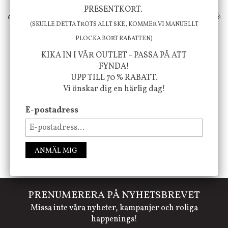
PRESENTKORT.
ökar trivsel i ditt hem och ger det lilla extra för
(SKULLE DETTA TROTS ALLT SKE, KOMMER VI MANUELLT
att öka ditt välmående!
PLOCKA BORT RABATTEN)
KIKA IN I VÅR OUTLET - PASSA PÅ ATT
FYNDA!
FÖLJ OSS PÅ INSTAGRAM @JBHOME
UPP TILL 70 % RABATT.
Vi önskar dig en härlig dag!
E-postadress
ANMÄL MIG
PRENUMERERA PÅ NYHETSBREVET
Missa inte våra nyheter, kampanjer och roliga
happenings!