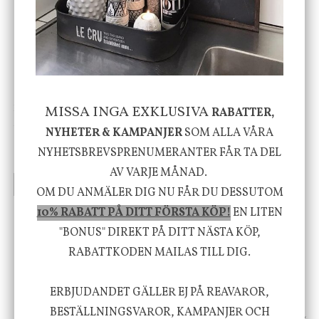
-20%
House Doctor
Nicolas Vahé
MISSA INGA EXKLUSIVA
RABATTER,
Skål, Hands marmor
Serveringsfat, Ostron,
NYHETER & KAMPANJER
SOM ALLA VÅRA
Stengods
NYHETSBREVSPRENUMERANTER FÅR TA DEL
635 kr
415 kr
795 kr
AV VARJE MÅNAD.
INFO
KÖP
INFO
KÖP
OM DU ANMÄLER DIG NU FÅR DU DESSUTOM
10% RABATT PÅ DITT FÖRSTA KÖP!
EN LITEN
"BONUS" DIREKT PÅ DITT NÄSTA KÖP,
Vi vill förmedla känsla, upplevelse och
RABATTKODEN MAILAS TILL DIG.
välbefinnande för dig och ditt hem! Med
inspiration från naturen och dess färgpalett
ERBJUDANDET GÄLLER EJ PÅ REAVAROR,
erbjuder vi omsorgsfullt utvalda produkter som
BESTÄLLNINGSVAROR, KAMPANJER OCH