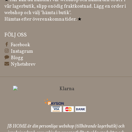
★
Här kan du handla i vår webshop och hämta din order i
vår lagerbutik, slipp onödig fraktkostnad. Lägg en order i
webshop och välj "hämta i butik".
Hämtas efter överenskomna tider.
★
FÖLJ OSS
Facebook
Instagram
Blogg
Nyhetsbrev
JB HOME är din personliga webshop (tillhörande lagerbutik) och