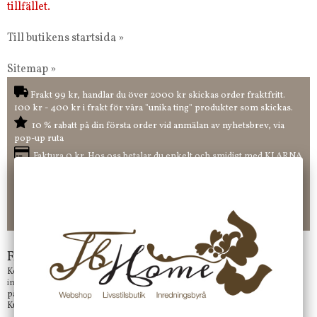
tillfället.
Till butikens startsida »
Sitemap »
Frakt 99 kr, handlar du över 2000 kr skickas order fraktfritt.
100 kr - 400 kr i frakt för våra "unika ting" produkter som skickas.
10 % rabatt på din första order vid anmälan av nyhetsbrev, via
pop-up ruta
Faktura 0 kr. Hos oss betalar du enkelt och smidigt med KLARNA
CHECKOUT. Välj själv hur du vill betala mellan alla Klarnas
betalningstjänster. Och du kan även välja PAYSON betalningstjänst.
Nöjda kunder och strävar efter att ha snabba leveranser!
-ligt Tack för att just Du tittar in hos Jb Home!
Frågor?
Kontakta oss på
info@jbhome.se
Vi svarar
på mail så fort vi kan.
Kundtjänst telefontid öppet vardagar mellan 10.00 - 15.00