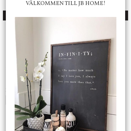
VÄLKOMMEN TILL JB HOME!
DU KANSKE OCKSÅ ÄR INTRESSERAD AV
ENDAST 1 ST KVAR I LAGER
DBKD
Star Trading
Cloudy kruka mini, vit
Bordslampa Mushroom
vit, Utomhus
199 kr
499 kr
INFO
KÖP
INFO
KÖP
-20%