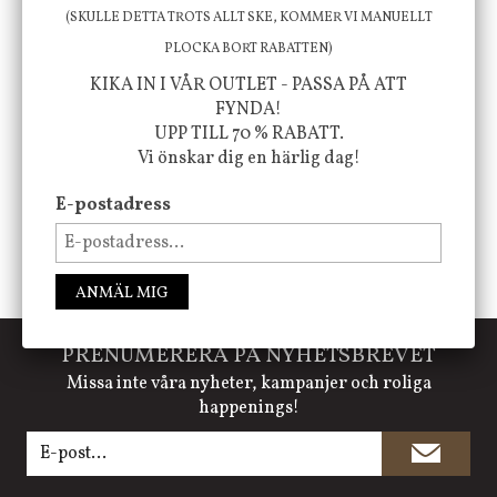
att öka ditt välmående!
(SKULLE DETTA TROTS ALLT SKE, KOMMER VI MANUELLT
PLOCKA BORT RABATTEN)
KIKA IN I VÅR OUTLET - PASSA PÅ ATT
FÖLJ OSS PÅ INSTAGRAM @JBHOME
FYNDA!
UPP TILL 70 % RABATT.
Vi önskar dig en härlig dag!
E-postadress
ANMÄL MIG
PRENUMERERA PÅ NYHETSBREVET
Missa inte våra nyheter, kampanjer och roliga
happenings!