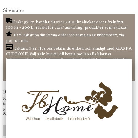
Sitemap »
Frakt 99 kr, handlar du över 2000 kr skickas order fraktfritt.
100 kr - 400 kr i frakt för våra "unika ting" produkter som skickas.
10 % rabatt på din första order vid anmälan av nyhetsbrev, via
pop-up ruta
Faktura 0 kr. Hos oss betalar du enkelt och smidigt med KLARNA
CHECKOUT. Välj själv hur du vill betala mellan alla Klarnas
betalningstjänster. Och du kan även välja PAYSON betalningstjänst.
Nöjda kunder och strävar efter att ha snabba leveranser!
-ligt Tack för att just Du tittar in hos Jb Home!
Frågor?
Kontakta oss på
info@jbhome.se
Vi svarar
på mail så fort vi kan.
Kundtjänst telefontid öppet vardagar mellan 10.00 - 15.00
LÄGG I ÖNSKELISTA