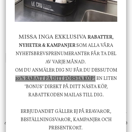
House Doctor
Nicolas Vahé
Skål, Hands marmor
Serveringsfat, Ostron,
MISSA INGA EXKLUSIVA
RABATTER,
Stengods
NYHETER & KAMPANJER
SOM ALLA VÅRA
635 kr
415 kr
795 kr
NYHETSBREVSPRENUMERANTER FÅR TA DEL
INFO
KÖP
INFO
KÖP
AV VARJE MÅNAD.
OM DU ANMÄLER DIG NU FÅR DU DESSUTOM
10% RABATT PÅ DITT FÖRSTA KÖP!
EN LITEN
Vi vill förmedla känsla, upplevelse och
"BONUS" DIREKT PÅ DITT NÄSTA KÖP,
välbefinnande för dig och ditt hem! Med
RABATTKODEN MAILAS TILL DIG.
inspiration från naturen och dess färgpalett
erbjuder vi omsorgsfullt utvalda produkter som
ERBJUDANDET GÄLLER EJ PÅ REAVAROR,
BESTÄLLNINGSVAROR, KAMPANJER OCH
ökar trivsel i ditt hem och ger det lilla extra för
PRESENTKORT.