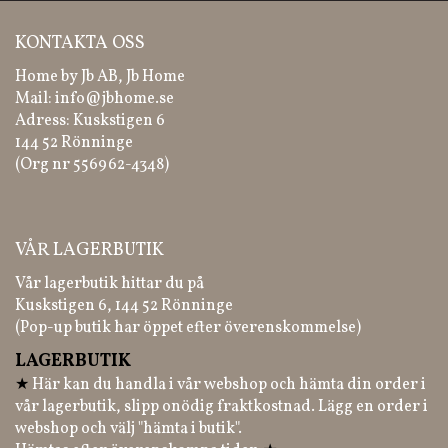
KONTAKTA OSS
Home by Jb AB, Jb Home
Mail:
info@jbhome.se
Adress: Kuskstigen 6
144 52 Rönninge
(Org nr 556962-4348)
VÅR LAGERBUTIK
Vår lagerbutik hittar du på
Kuskstigen 6, 144 52 Rönninge
(Pop-up butik har öppet efter överenskommelse)
LAGERBUTIK
★
Här kan du handla i vår webshop och hämta din order i
vår lagerbutik, slipp onödig fraktkostnad. Lägg en order i
webshop och välj "hämta i butik".