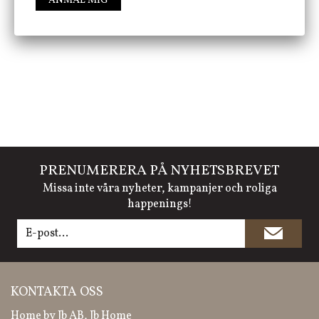
ANMÄL MIG
FÖLJ OSS PÅ INSTAGRAM @JBHOME
PRENUMERERA PÅ NYHETSBREVET
Missa inte våra nyheter, kampanjer och roliga
happenings!
KONTAKTA OSS
Home by Jb AB, Jb Home