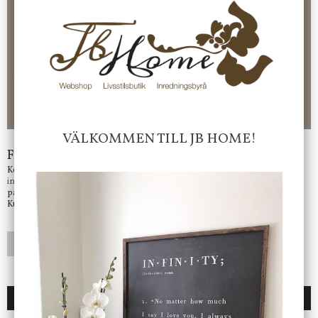
100 kr - 400 kr i frakt för våra "unika ting" produkter som skickas.
10 % rabatt på din första order vid anmälan av nyhetsbrev, via
pop-up ruta
Faktura 0 kr. Hos oss betalar du enkelt och smidigt med KLARNA
CHECKOUT. Välj själv hur du vill betala mellan alla Klarnas
betalningstjänster. Och du kan även välja PAYSON betalningstjänst.
Nöjda kunder och strävar efter att ha snabba leveranser!
-ligt Tack för att just Du tittar in hos Jb Home!
VÄLKOMMEN TILL JB HOME!
Frågor?
Kontakta oss på
info@jbhome.se
Vi svarar
på mail så fort vi kan.
Kundtjänst telefontid öppet vardagar mellan 10.00 - 15.00
LÄGG I ÖNSKELISTA
DU KANSKE OCKSÅ ÄR INTRESSERAD AV