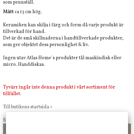
som pennställ.
Mått
ca 13 cm hög.
Keramiken kan skilja i färg och form då varje produkt är
tillverkad för hand.
Det är de små skillnaderna i handtillverkade produkter,
som ger objektet dess personlighet & liv.
Ingen utav Atlas Home´s produkter tål maskindisk eller
micro. Handdiskas.
Tyvärr ingår inte denna produkt i vårt sortiment för
tillfället.
Till butikens startsida »
Sitemap »
Frakt 99 kr, handlar du över 2000 kr skickas order fraktfritt.