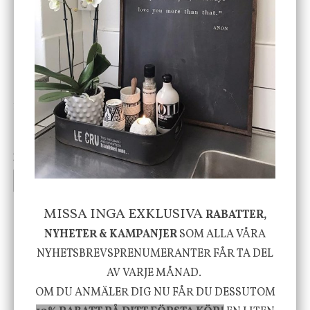
ENDAST 1 ST KVAR I LAGER
DBKD
Star Trading
Cloudy kruka mini, vit
Bordslampa Mushroom
vit, Utomhus
199 kr
499 kr
INFO
KÖP
INFO
KÖP
MISSA INGA EXKLUSIVA
RABATTER,
NYHETER & KAMPANJER
SOM ALLA VÅRA
-20%
NYHETSBREVSPRENUMERANTER FÅR TA DEL
AV VARJE MÅNAD.
OM DU ANMÄLER DIG NU FÅR DU DESSUTOM