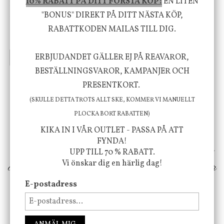
10% RABATT PÅ DITT FÖRSTA KÖP!
EN LITEN
House Doctor
Nicolas Vahé
Skål, Hands marmor
Serveringsfat, Ostron,
"BONUS" DIREKT PÅ DITT NÄSTA KÖP,
Stengods
RABATTKODEN MAILAS TILL DIG.
635 kr
415 kr
795 kr
ERBJUDANDET GÄLLER EJ PÅ REAVAROR,
INFO
KÖP
INFO
KÖP
BESTÄLLNINGSVAROR, KAMPANJER OCH
PRESENTKORT.
Vi vill förmedla känsla, upplevelse och
(SKULLE DETTA TROTS ALLT SKE, KOMMER VI MANUELLT
välbefinnande för dig och ditt hem! Med
PLOCKA BORT RABATTEN)
inspiration från naturen och dess färgpalett
KIKA IN I VÅR OUTLET - PASSA PÅ ATT
FYNDA!
erbjuder vi omsorgsfullt utvalda produkter som
UPP TILL 70 % RABATT.
Vi önskar dig en härlig dag!
ökar trivsel i ditt hem och ger det lilla extra för
att öka ditt välmående!
E-postadress