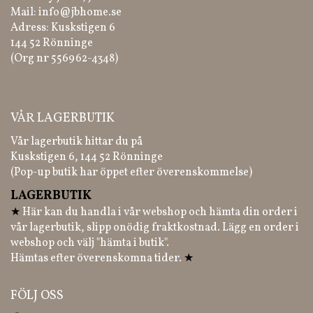
Mail:
info@jbhome.se
Adress: Kuskstigen 6
144 52 Rönninge
(Org nr 556962-4348)
VÅR LAGERBUTIK
Vår lagerbutik hittar du på
Kuskstigen 6, 144 52 Rönninge
(Pop-up butik har öppet efter överenskommelse)
LAGERBUTIK
★
Här kan du handla i vår webshop och hämta din order i
vår lagerbutik, slipp onödig fraktkostnad. Lägg en order i
webshop och välj "hämta i butik".
Hämtas efter överenskomna tider.
★
FÖLJ OSS