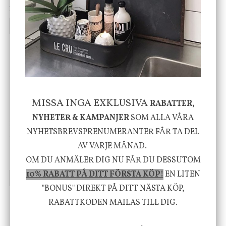
199 kr
499 kr
INFO
KÖP
INFO
KÖP
-20%
MISSA INGA EXKLUSIVA
RABATTER,
NYHETER & KAMPANJER
SOM ALLA VÅRA
House Doctor
Nicolas Vahé
NYHETSBREVSPRENUMERANTER FÅR TA DEL
Skål, Hands marmor
Serveringsfat, Ostron,
Stengods
AV VARJE MÅNAD.
635 kr
415 kr
OM DU ANMÄLER DIG NU FÅR DU DESSUTOM
795 kr
10% RABATT PÅ DITT FÖRSTA KÖP!
EN LITEN
INFO
KÖP
INFO
KÖP
"BONUS" DIREKT PÅ DITT NÄSTA KÖP,
RABATTKODEN MAILAS TILL DIG.
Vi vill förmedla känsla, upplevelse och