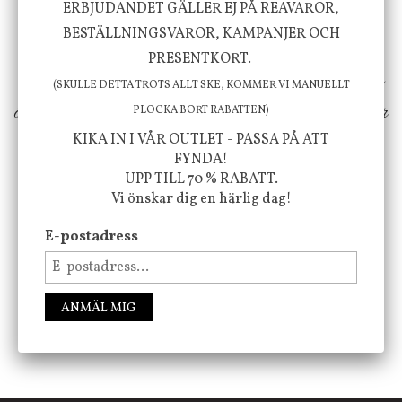
ERBJUDANDET GÄLLER EJ PÅ REAVAROR,
välbefinnande för dig och ditt hem! Med
BESTÄLLNINGSVAROR, KAMPANJER OCH
inspiration från naturen och dess färgpalett
PRESENTKORT.
erbjuder vi omsorgsfullt utvalda produkter som
(SKULLE DETTA TROTS ALLT SKE, KOMMER VI MANUELLT
ökar trivsel i ditt hem och ger det lilla extra för
PLOCKA BORT RABATTEN)
KIKA IN I VÅR OUTLET - PASSA PÅ ATT
att öka ditt välmående!
FYNDA!
UPP TILL 70 % RABATT.
Vi önskar dig en härlig dag!
FÖLJ OSS PÅ INSTAGRAM @JBHOME
E-postadress
ANMÄL MIG