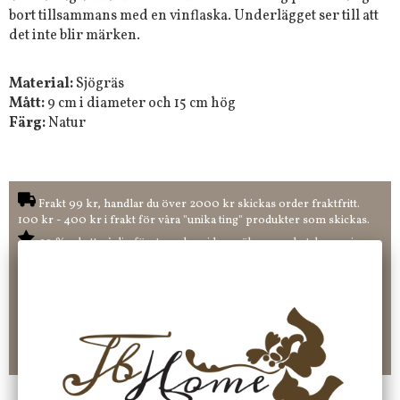
bort tillsammans med en vinflaska. Underlägget ser till att
det inte blir märken.
Material:
Sjögräs
Mått:
9 cm i diameter och 15 cm hög
Färg:
Natur
Frakt 99 kr, handlar du över 2000 kr skickas order fraktfritt.
100 kr - 400 kr i frakt för våra "unika ting" produkter som skickas.
10 % rabatt på din första order vid anmälan av nyhetsbrev, via
pop-up ruta
Faktura 0 kr. Hos oss betalar du enkelt och smidigt med KLARNA
CHECKOUT. Välj själv hur du vill betala mellan alla Klarnas
betalningstjänster. Och du kan även välja PAYSON betalningstjänst.
Nöjda kunder och strävar efter att ha snabba leveranser!
-ligt Tack för att just Du tittar in hos Jb Home!