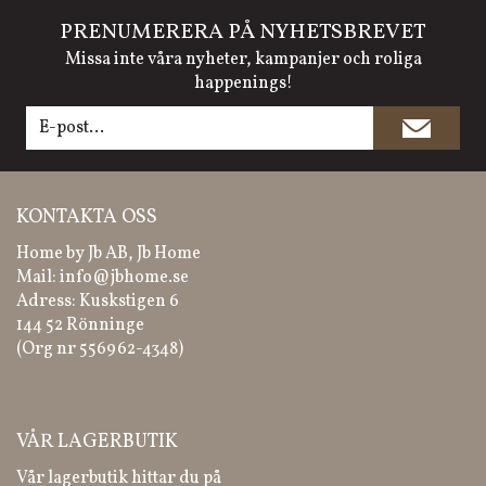
PRENUMERERA PÅ NYHETSBREVET
Missa inte våra nyheter, kampanjer och roliga
happenings!
KONTAKTA OSS
Home by Jb AB, Jb Home
Mail:
info@jbhome.se
Adress: Kuskstigen 6
144 52 Rönninge
(Org nr 556962-4348)
VÅR LAGERBUTIK
Vår lagerbutik hittar du på