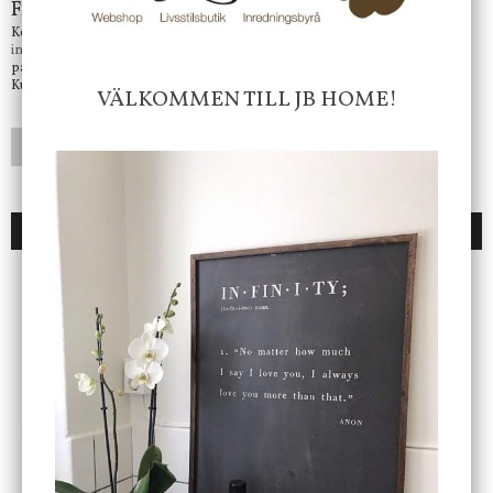
Frågor?
Kontakta oss på
info@jbhome.se
Vi svarar
på mail så fort vi kan.
Kundtjänst telefontid öppet vardagar mellan 10.00 - 15.00
VÄLKOMMEN TILL JB HOME!
LÄGG I ÖNSKELISTA
DU KANSKE OCKSÅ ÄR INTRESSERAD AV
ENDAST 1 ST KVAR I LAGER
DBKD
Star Trading
Cloudy kruka mini, vit
Bordslampa Mushroom
vit, Utomhus