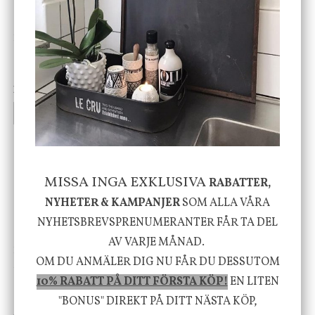
DBKD
Star Trading
Cloudy kruka mini, vit
Bordslampa Mushroom
vit, Utomhus
199 kr
499 kr
INFO
KÖP
INFO
KÖP
-20%
MISSA INGA EXKLUSIVA
RABATTER,
NYHETER & KAMPANJER
SOM ALLA VÅRA
NYHETSBREVSPRENUMERANTER FÅR TA DEL
AV VARJE MÅNAD.
House Doctor
Nicolas Vahé
OM DU ANMÄLER DIG NU FÅR DU DESSUTOM
Skål, Hands marmor
Serveringsfat, Ostron,
Stengods
10% RABATT PÅ DITT FÖRSTA KÖP!
EN LITEN
635 kr
415 kr
"BONUS" DIREKT PÅ DITT NÄSTA KÖP,
795 kr