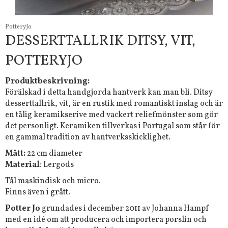
PotteryJo
DESSERTTALLRIK DITSY, VIT,
POTTERYJO
Produktbeskrivning:
Förälskad i detta handgjorda hantverk kan man bli. Ditsy
desserttallrik, vit, är en rustik med romantiskt inslag och är
en tålig keramikserive med vackert reliefmönster som gör
det personligt. Keramiken tillverkas i Portugal som står för
en gammal tradition av hantverksskicklighet.
Mått:
22 cm diameter
Material
: Lergods
Tål maskindisk och micro.
Finns även i grått.
Potter Jo
grundades i december 2011 av Johanna Hampf
med en idé om att producera och importera porslin och