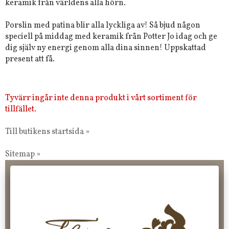
keramik från världens alla hörn.
Porslin med patina blir alla lyckliga av! Så bjud någon
speciell på middag med keramik från Potter Jo idag och ge
dig själv ny energi genom alla dina sinnen! Uppskattad
present att få.
Tyvärr ingår inte denna produkt i vårt sortiment för
tillfället.
Till butikens startsida »
Sitemap »
Frakt 99 kr, handlar du över 2000 kr skickas order fraktfritt.
100 kr - 400 kr i frakt för våra "unika ting" produkter som skickas.
10 % rabatt på din första order vid anmälan av nyhetsbrev, via
pop-up ruta
Faktura 0 kr. Hos oss betalar du enkelt och smidigt med KLARNA
CHECKOUT. Välj själv hur du vill betala mellan alla Klarnas