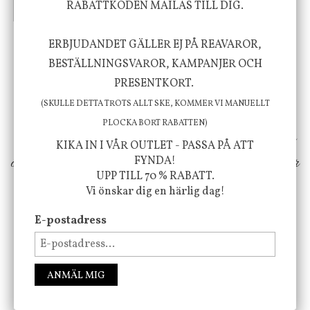
RABATTKODEN MAILAS TILL DIG.
INFO
KÖP
INFO
KÖP
ERBJUDANDET GÄLLER EJ PÅ REAVAROR,
Vi vill förmedla känsla, upplevelse och
BESTÄLLNINGSVAROR, KAMPANJER OCH
PRESENTKORT.
välbefinnande för dig och ditt hem! Med
(SKULLE DETTA TROTS ALLT SKE, KOMMER VI MANUELLT
inspiration från naturen och dess färgpalett
PLOCKA BORT RABATTEN)
erbjuder vi omsorgsfullt utvalda produkter som
KIKA IN I VÅR OUTLET - PASSA PÅ ATT
ökar trivsel i ditt hem och ger det lilla extra för
FYNDA!
UPP TILL 70 % RABATT.
att öka ditt välmående!
Vi önskar dig en härlig dag!
E-postadress
FÖLJ OSS PÅ INSTAGRAM @JBHOME
ANMÄL MIG