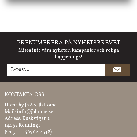
PRENUMERERA PÅ NYHETSBREVET
Missa inte våra nyheter, kampanjer och roliga
happenings!
KONTAKTA OSS
Home by Jb AB, Jb Home
Mail:
info@jbhome.se
Adress: Kuskstigen 6
144 52 Rönninge
(Org nr 556962-4348)