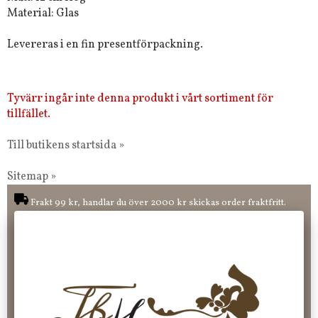
Material: Glas
Levereras i en fin presentförpackning.
Tyvärr ingår inte denna produkt i vårt sortiment för
tillfället.
Till butikens startsida »
Sitemap »
Frakt 99 kr, handlar du över 2000 kr skickas order fraktfritt.
100 kr - 400 kr i frakt för våra "unika ting" produkter som skickas.
10 % rabatt på din första order vid anmälan av nyhetsbrev, via
pop-up ruta
Faktura 0 kr. Hos oss betalar du enkelt och smidigt med KLARNA
CHECKOUT. Välj själv hur du vill betala mellan alla Klarnas
betalningstjänster. Och du kan även välja PAYSON betalningstjänst.
Nöjda kunder och strävar efter att ha snabba leveranser!