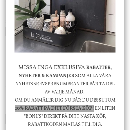
DBKD
Star Trading
Cloudy kruka mini, vit
Bordslampa Mushroom
vit, Utomhus
199 kr
499 kr
INFO
KÖP
INFO
KÖP
-20%
MISSA INGA EXKLUSIVA
RABATTER,
NYHETER & KAMPANJER
SOM ALLA VÅRA
NYHETSBREVSPRENUMERANTER FÅR TA DEL
House Doctor
Nicolas Vahé
AV VARJE MÅNAD.
Skål, Hands marmor
Serveringsfat, Ostron,
OM DU ANMÄLER DIG NU FÅR DU DESSUTOM
Stengods
10% RABATT PÅ DITT FÖRSTA KÖP!
EN LITEN
635 kr
415 kr
795 kr
"BONUS" DIREKT PÅ DITT NÄSTA KÖP,
INFO
KÖP
INFO
KÖP
RABATTKODEN MAILAS TILL DIG.