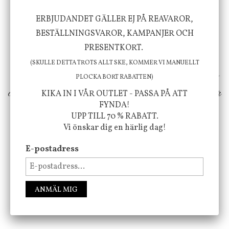
Vi vill förmedla känsla, upplevelse och
ERBJUDANDET GÄLLER EJ PÅ REAVAROR,
BESTÄLLNINGSVAROR, KAMPANJER OCH
välbefinnande för dig och ditt hem! Med
PRESENTKORT.
inspiration från naturen och dess färgpalett
(SKULLE DETTA TROTS ALLT SKE, KOMMER VI MANUELLT
erbjuder vi omsorgsfullt utvalda produkter som
PLOCKA BORT RABATTEN)
ökar trivsel i ditt hem och ger det lilla extra för
KIKA IN I VÅR OUTLET - PASSA PÅ ATT
FYNDA!
att öka ditt välmående!
UPP TILL 70 % RABATT.
Vi önskar dig en härlig dag!
E-postadress
FÖLJ OSS PÅ INSTAGRAM @JBHOME
ANMÄL MIG