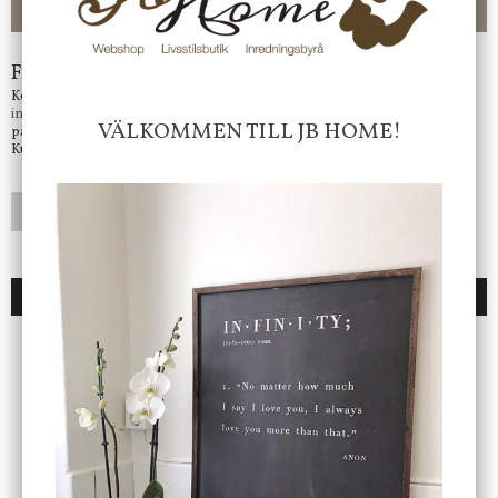
-ligt Tack för att just Du tittar in hos Jb Home!
Frågor?
Kontakta oss på
info@jbhome.se
Vi svarar
VÄLKOMMEN TILL JB HOME!
på mail så fort vi kan.
Kundtjänst telefontid öppet vardagar mellan 10.00 - 15.00
LÄGG I ÖNSKELISTA
DU KANSKE OCKSÅ ÄR INTRESSERAD AV
ENDAST 1 ST KVAR I LAGER