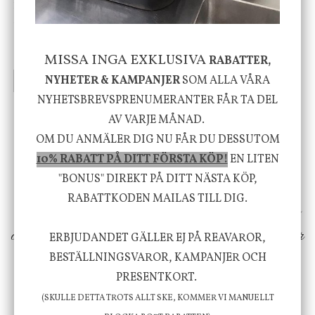
House Doctor
Nicolas Vahé
Skål, Hands marmor
Serveringsfat, Ostron,
Stengods
635 kr
415 kr
MISSA INGA EXKLUSIVA
795 kr
RABATTER,
NYHETER & KAMPANJER
SOM ALLA VÅRA
INFO
KÖP
INFO
KÖP
NYHETSBREVSPRENUMERANTER FÅR TA DEL
AV VARJE MÅNAD.
Vi vill förmedla känsla, upplevelse och
OM DU ANMÄLER DIG NU FÅR DU DESSUTOM
välbefinnande för dig och ditt hem! Med
10% RABATT PÅ DITT FÖRSTA KÖP!
EN LITEN
"BONUS" DIREKT PÅ DITT NÄSTA KÖP,
inspiration från naturen och dess färgpalett
RABATTKODEN MAILAS TILL DIG.
erbjuder vi omsorgsfullt utvalda produkter som
ökar trivsel i ditt hem och ger det lilla extra för
ERBJUDANDET GÄLLER EJ PÅ REAVAROR,
att öka ditt välmående!
BESTÄLLNINGSVAROR, KAMPANJER OCH
PRESENTKORT.
(SKULLE DETTA TROTS ALLT SKE, KOMMER VI MANUELLT