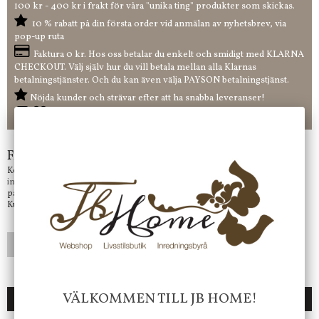
100 kr - 400 kr i frakt för våra "unika ting" produkter som skickas.
10 % rabatt på din första order vid anmälan av nyhetsbrev, via
pop-up ruta
Faktura 0 kr. Hos oss betalar du enkelt och smidigt med KLARNA
CHECKOUT. Välj själv hur du vill betala mellan alla Klarnas
betalningstjänster. Och du kan även välja PAYSON betalningstjänst.
Nöjda kunder och strävar efter att ha snabba leveranser!
-ligt Tack för att just Du tittar in hos Jb Home!
Frågor?
Kontakta oss på
info@jbhome.se
Vi svarar
på mail så fort vi kan.
Kundtjänst telefontid öppet vardagar mellan 10.00 - 15.00
LÄGG I ÖNSKELISTA
VÄLKOMMEN TILL JB HOME!
DU KANSKE OCKSÅ ÄR INTRESSERAD AV