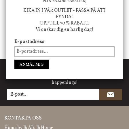
PLOCKA BORT RABATTEN)
FÖLJ OSS PÅ INSTAGRAM @JBHOME
KIKA IN I VÅR OUTLET - PASSA PÅ ATT
FYNDA!
UPP TILL 70 % RABATT.
Vi önskar dig en härlig dag!
E-postadress
ANMÄL MIG
PRENUMERERA PÅ NYHETSBREVET
Missa inte våra nyheter, kampanjer och roliga
happenings!
KONTAKTA OSS
Home by Jb AB, Jb Home