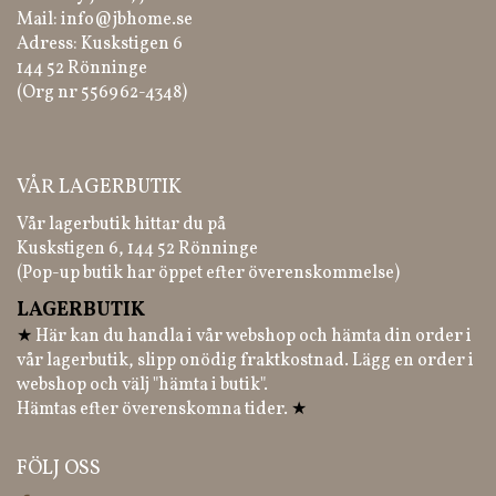
Mail:
info@jbhome.se
Adress: Kuskstigen 6
144 52 Rönninge
(Org nr 556962-4348)
VÅR LAGERBUTIK
Vår lagerbutik hittar du på
Kuskstigen 6, 144 52 Rönninge
(Pop-up butik har öppet efter överenskommelse)
LAGERBUTIK
★
Här kan du handla i vår webshop och hämta din order i
vår lagerbutik, slipp onödig fraktkostnad. Lägg en order i
webshop och välj "hämta i butik".
Hämtas efter överenskomna tider.
★
FÖLJ OSS