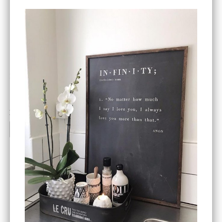
ENDAST 1 ST KVAR I LAGER
DBKD
Star Trading
Cloudy kruka mini, vit
Bordslampa Mushroom
vit, Utomhus
199 kr
499 kr
INFO
KÖP
INFO
KÖP
-20%