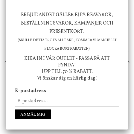
ERBJUDANDET GÄLLER EJ PÅ REAVAROR,
Vi vill förmedla känsla, upplevelse och
BESTÄLLNINGSVAROR, KAMPANJER OCH
välbefinnande för dig och ditt hem! Med
PRESENTKORT.
inspiration från naturen och dess färgpalett
(SKULLE DETTA TROTS ALLT SKE, KOMMER VI MANUELLT
erbjuder vi omsorgsfullt utvalda produkter som
PLOCKA BORT RABATTEN)
KIKA IN I VÅR OUTLET - PASSA PÅ ATT
ökar trivsel i ditt hem och ger det lilla extra för
FYNDA!
att öka ditt välmående!
UPP TILL 70 % RABATT.
Vi önskar dig en härlig dag!
E-postadress
FÖLJ OSS PÅ INSTAGRAM @JBHOME
ANMÄL MIG