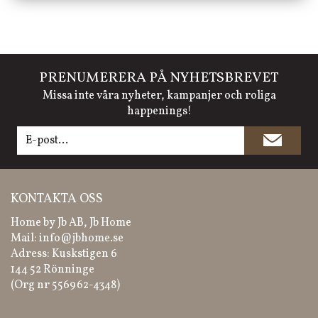
PRENUMERERA PÅ NYHETSBREVET
Missa inte våra nyheter, kampanjer och roliga
happenings!
KONTAKTA OSS
Home by Jb AB, Jb Home
Mail:
info@jbhome.se
Adress: Kuskstigen 6
144 52 Rönninge
(Org nr 556962-4348)