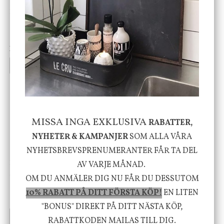
DBKD
Star Trading
Cloudy kruka mini, vit
Bordslampa Mushroom
vit, Utomhus
199 kr
499 kr
INFO
KÖP
INFO
KÖP
-20%
MISSA INGA EXKLUSIVA
RABATTER,
NYHETER & KAMPANJER
SOM ALLA VÅRA
NYHETSBREVSPRENUMERANTER FÅR TA DEL
House Doctor
Nicolas Vahé
AV VARJE MÅNAD.
Skål, Hands marmor
Serveringsfat, Ostron,
OM DU ANMÄLER DIG NU FÅR DU DESSUTOM
Stengods
10% RABATT PÅ DITT FÖRSTA KÖP!
EN LITEN
635 kr
415 kr
795 kr
"BONUS" DIREKT PÅ DITT NÄSTA KÖP,
INFO
KÖP
INFO
KÖP
RABATTKODEN MAILAS TILL DIG.