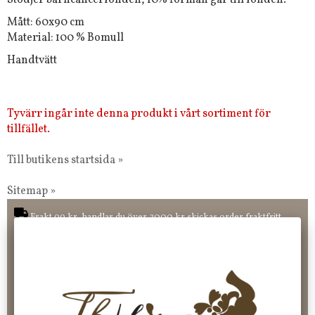
Stödjer barncancerfonden, 10% förmån går till fonden.
Mått: 60x90 cm
Material: 100 % Bomull
Handtvätt
Tyvärr ingår inte denna produkt i vårt sortiment för
tillfället.
Till butikens startsida »
Sitemap »
Frakt 99 kr, handlar du över 2000 kr skickas order fraktfritt.
100 kr - 400 kr i frakt för våra "unika ting" produkter som skickas.
10 % rabatt på din första order vid anmälan av nyhetsbrev, via
pop-up ruta
Faktura 0 kr. Hos oss betalar du enkelt och smidigt med KLARNA
CHECKOUT. Välj själv hur du vill betala mellan alla Klarnas
betalningstjänster. Och du kan även välja PAYSON betalningstjänst.