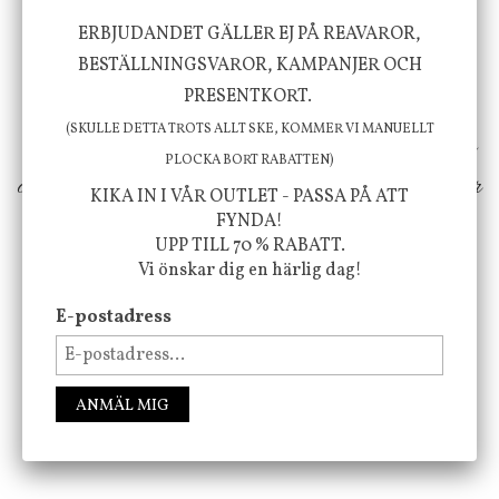
Vi vill förmedla känsla, upplevelse och
ERBJUDANDET GÄLLER EJ PÅ REAVAROR,
välbefinnande för dig och ditt hem! Med
BESTÄLLNINGSVAROR, KAMPANJER OCH
PRESENTKORT.
inspiration från naturen och dess färgpalett
(SKULLE DETTA TROTS ALLT SKE, KOMMER VI MANUELLT
erbjuder vi omsorgsfullt utvalda produkter som
PLOCKA BORT RABATTEN)
ökar trivsel i ditt hem och ger det lilla extra för
KIKA IN I VÅR OUTLET - PASSA PÅ ATT
att öka ditt välmående!
FYNDA!
UPP TILL 70 % RABATT.
Vi önskar dig en härlig dag!
E-postadress
FÖLJ OSS PÅ INSTAGRAM @JBHOME
ANMÄL MIG