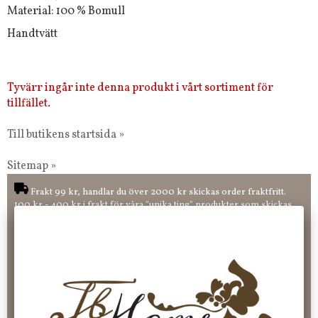
Material: 100 % Bomull
Handtvätt
Tyvärr ingår inte denna produkt i vårt sortiment för
tillfället.
Till butikens startsida »
Sitemap »
Frakt 99 kr, handlar du över 2000 kr skickas order fraktfritt.
100 kr - 400 kr i frakt för våra "unika ting" produkter som skickas.
10 % rabatt på din första order vid anmälan av nyhetsbrev, via
pop-up ruta
Faktura 0 kr. Hos oss betalar du enkelt och smidigt med KLARNA
CHECKOUT. Välj själv hur du vill betala mellan alla Klarnas
betalningstjänster. Och du kan även välja PAYSON betalningstjänst.
Nöjda kunder och strävar efter att ha snabba leveranser!
-ligt Tack för att just Du tittar in hos Jb Home!