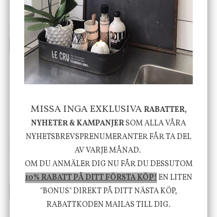
Cloudy kruka mini, vit
Bordslampa Mushroom
vit, Utomhus
199 kr
499 kr
INFO
KÖP
INFO
KÖP
-20%
MISSA INGA EXKLUSIVA
RABATTER,
NYHETER & KAMPANJER
SOM ALLA VÅRA
NYHETSBREVSPRENUMERANTER FÅR TA DEL
House Doctor
Nicolas Vahé
Skål, Hands marmor
Serveringsfat, Ostron,
AV VARJE MÅNAD.
Stengods
OM DU ANMÄLER DIG NU FÅR DU DESSUTOM
635 kr
415 kr
795 kr
10% RABATT PÅ DITT FÖRSTA KÖP!
EN LITEN
"BONUS" DIREKT PÅ DITT NÄSTA KÖP,
INFO
KÖP
INFO
KÖP
RABATTKODEN MAILAS TILL DIG.