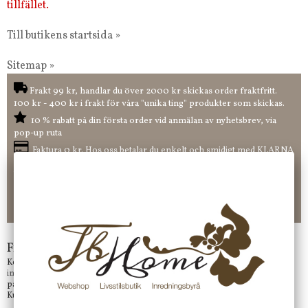
tillfället.
Till butikens startsida »
Sitemap »
Frakt 99 kr, handlar du över 2000 kr skickas order fraktfritt.
100 kr - 400 kr i frakt för våra "unika ting" produkter som skickas.
10 % rabatt på din första order vid anmälan av nyhetsbrev, via
pop-up ruta
Faktura 0 kr. Hos oss betalar du enkelt och smidigt med KLARNA
CHECKOUT. Välj själv hur du vill betala mellan alla Klarnas
betalningstjänster. Och du kan även välja PAYSON betalningstjänst.
Nöjda kunder och strävar efter att ha snabba leveranser!
-ligt Tack för att just Du tittar in hos Jb Home!
Frågor?
Kontakta oss på
info@jbhome.se
Vi svarar
på mail så fort vi kan.
Kundtjänst telefontid öppet vardagar mellan 10.00 - 15.00