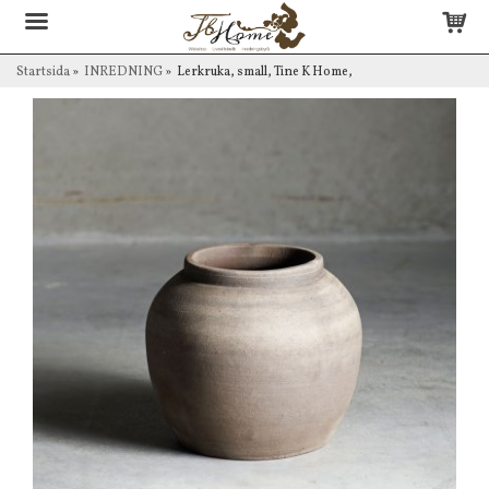
Startsida
»
INREDNING
»
Lerkruka, small, Tine K Home,