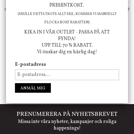
PRESENTKORT.
ökar trivsel i ditt hem och ger det lilla extra för
(SKULLE DETTA TROTS ALLT SKE, KOMMER VI MANUELLT
att öka ditt välmående!
PLOCKA BORT RABATTEN)
KIKA IN I VÅR OUTLET - PASSA PÅ ATT
FYNDA!
FÖLJ OSS PÅ INSTAGRAM @JBHOME
UPP TILL 70 % RABATT.
Vi önskar dig en härlig dag!
E-postadress
ANMÄL MIG
PRENUMERERA PÅ NYHETSBREVET
Missa inte våra nyheter, kampanjer och roliga
happenings!