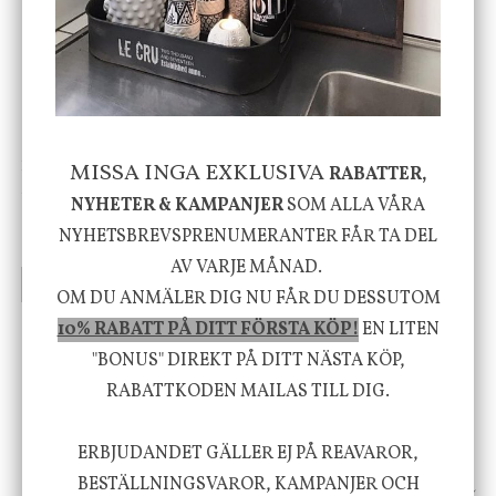
-20%
House Doctor
Nicolas Vahé
MISSA INGA EXKLUSIVA
RABATTER,
Skål, Hands marmor
Serveringsfat, Ostron,
NYHETER & KAMPANJER
SOM ALLA VÅRA
Stengods
NYHETSBREVSPRENUMERANTER FÅR TA DEL
635 kr
415 kr
795 kr
AV VARJE MÅNAD.
INFO
KÖP
INFO
KÖP
OM DU ANMÄLER DIG NU FÅR DU DESSUTOM
10% RABATT PÅ DITT FÖRSTA KÖP!
EN LITEN
"BONUS" DIREKT PÅ DITT NÄSTA KÖP,
Vi vill förmedla känsla, upplevelse och
RABATTKODEN MAILAS TILL DIG.
välbefinnande för dig och ditt hem! Med
inspiration från naturen och dess färgpalett
ERBJUDANDET GÄLLER EJ PÅ REAVAROR,
erbjuder vi omsorgsfullt utvalda produkter som
BESTÄLLNINGSVAROR, KAMPANJER OCH