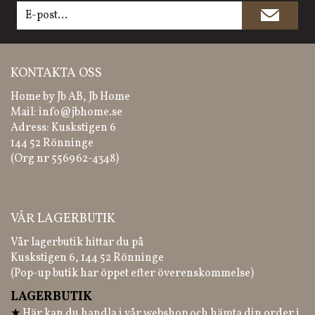
KONTAKTA OSS
Home by Jb AB, Jb Home
Mail:
info@jbhome.se
Adress: Kuskstigen 6
144 52 Rönninge
(Org nr 556962-4348)
VÅR LAGERBUTIK
Vår lagerbutik hittar du på
Kuskstigen 6, 144 52 Rönninge
(Pop-up butik har öppet efter överenskommelse)
LAGERBUTIK
★
Här kan du handla i vår webshop och hämta din order i