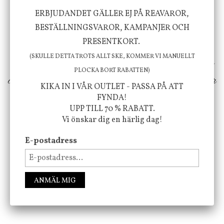
Vi vill förmedla känsla, upplevelse och
ERBJUDANDET GÄLLER EJ PÅ REAVAROR,
välbefinnande för dig och ditt hem! Med
BESTÄLLNINGSVAROR, KAMPANJER OCH
PRESENTKORT.
inspiration från naturen och dess färgpalett
(SKULLE DETTA TROTS ALLT SKE, KOMMER VI MANUELLT
erbjuder vi omsorgsfullt utvalda produkter som
PLOCKA BORT RABATTEN)
ökar trivsel i ditt hem och ger det lilla extra för
KIKA IN I VÅR OUTLET - PASSA PÅ ATT
att öka ditt välmående!
FYNDA!
UPP TILL 70 % RABATT.
Vi önskar dig en härlig dag!
E-postadress
FÖLJ OSS PÅ INSTAGRAM @JBHOME
ANMÄL MIG