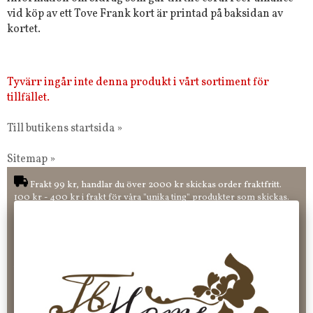
vid köp av ett Tove Frank kort är printad på baksidan av
kortet.
Tyvärr ingår inte denna produkt i vårt sortiment för
tillfället.
Till butikens startsida »
Sitemap »
Frakt 99 kr, handlar du över 2000 kr skickas order fraktfritt.
100 kr - 400 kr i frakt för våra "unika ting" produkter som skickas.
10 % rabatt på din första order vid anmälan av nyhetsbrev, via
pop-up ruta
Faktura 0 kr. Hos oss betalar du enkelt och smidigt med KLARNA
CHECKOUT. Välj själv hur du vill betala mellan alla Klarnas
betalningstjänster. Och du kan även välja PAYSON betalningstjänst.
Nöjda kunder och strävar efter att ha snabba leveranser!
-ligt Tack för att just Du tittar in hos Jb Home!