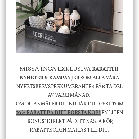
Cloudy kruka mini, vit
Bordslampa Mushroom
vit, Utomhus
199 kr
499 kr
INFO
KÖP
INFO
KÖP
-20%
MISSA INGA EXKLUSIVA
RABATTER,
NYHETER & KAMPANJER
SOM ALLA VÅRA
NYHETSBREVSPRENUMERANTER FÅR TA DEL
House Doctor
Nicolas Vahé
Skål, Hands marmor
Serveringsfat, Ostron,
AV VARJE MÅNAD.
Stengods
OM DU ANMÄLER DIG NU FÅR DU DESSUTOM
635 kr
415 kr
795 kr
10% RABATT PÅ DITT FÖRSTA KÖP!
EN LITEN
INFO
KÖP
INFO
KÖP
"BONUS" DIREKT PÅ DITT NÄSTA KÖP,
RABATTKODEN MAILAS TILL DIG.