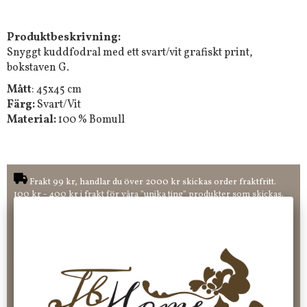
Produktbeskrivning:
Snyggt kuddfodral med ett svart/vit grafiskt print,
bokstaven G.
Mått
: 45x45 cm
Färg:
Svart/Vit
Material:
100 % Bomull
Frakt 99 kr, handlar du över 2000 kr skickas order fraktfritt.
100 kr - 400 kr i frakt för våra "unika ting" produkter som skickas.
10 % rabatt på din första order vid anmälan av nyhetsbrev, via
pop-up ruta
Faktura 0 kr. Hos oss betalar du enkelt och smidigt med KLARNA
CHECKOUT. Välj själv hur du vill betala mellan alla Klarnas
betalningstjänster. Och du kan även välja PAYSON betalningstjänst.
Nöjda kunder och strävar efter att ha snabba leveranser!
-ligt Tack för att just Du tittar in hos Jb Home!