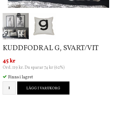
KUDDFODRAL G, SVART/VIT
45 kr
Ord. 119 kr. Du sparar 74 kr (62%)
Finns i lagret
LÄGG I VARUKORG