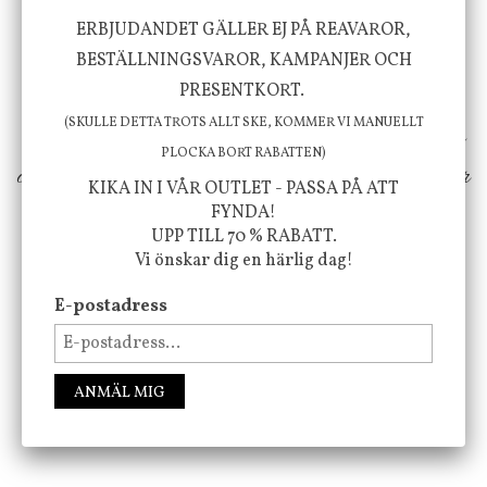
Vi vill förmedla känsla, upplevelse och
ERBJUDANDET GÄLLER EJ PÅ REAVAROR,
välbefinnande för dig och ditt hem! Med
BESTÄLLNINGSVAROR, KAMPANJER OCH
PRESENTKORT.
inspiration från naturen och dess färgpalett
(SKULLE DETTA TROTS ALLT SKE, KOMMER VI MANUELLT
erbjuder vi omsorgsfullt utvalda produkter som
PLOCKA BORT RABATTEN)
ökar trivsel i ditt hem och ger det lilla extra för
KIKA IN I VÅR OUTLET - PASSA PÅ ATT
att öka ditt välmående!
FYNDA!
UPP TILL 70 % RABATT.
Vi önskar dig en härlig dag!
E-postadress
FÖLJ OSS PÅ INSTAGRAM @JBHOME
ANMÄL MIG