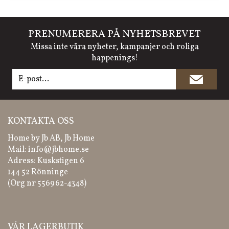
PRENUMERERA PÅ NYHETSBREVET
Missa inte våra nyheter, kampanjer och roliga
happenings!
KONTAKTA OSS
Home by Jb AB, Jb Home
Mail:
info@jbhome.se
Adress: Kuskstigen 6
144 52 Rönninge
(Org nr 556962-4348)
VÅR LAGERBUTIK