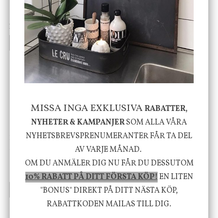
Cloudy kruka mini, vit
Bordslampa Mushroom
vit, Utomhus
199 kr
499 kr
INFO
KÖP
INFO
KÖP
-20%
MISSA INGA EXKLUSIVA
RABATTER,
NYHETER & KAMPANJER
SOM ALLA VÅRA
NYHETSBREVSPRENUMERANTER FÅR TA DEL
House Doctor
Nicolas Vahé
Skål, Hands marmor
Serveringsfat, Ostron,
AV VARJE MÅNAD.
Stengods
OM DU ANMÄLER DIG NU FÅR DU DESSUTOM
635 kr
415 kr
795 kr
10% RABATT PÅ DITT FÖRSTA KÖP!
EN LITEN
"BONUS" DIREKT PÅ DITT NÄSTA KÖP,
INFO
KÖP
INFO
KÖP
RABATTKODEN MAILAS TILL DIG.