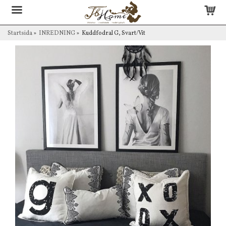
Startsida
»
INREDNING
»
Kuddfodral G, Svart/Vit