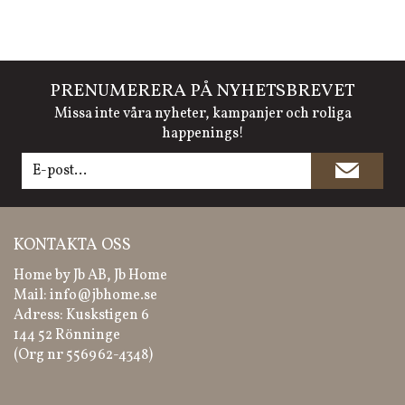
PRENUMERERA PÅ NYHETSBREVET
Missa inte våra nyheter, kampanjer och roliga
happenings!
KONTAKTA OSS
Home by Jb AB, Jb Home
Mail:
info@jbhome.se
Adress: Kuskstigen 6
144 52 Rönninge
(Org nr 556962-4348)