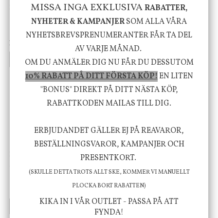
MISSA INGA EXKLUSIVA
RABATTER,
DBKD
Star Trading
Cloudy kruka mini, vit
Bordslampa Mushroom
NYHETER & KAMPANJER
SOM ALLA VÅRA
vit, Utomhus
NYHETSBREVSPRENUMERANTER FÅR TA DEL
199 kr
499 kr
AV VARJE MÅNAD.
INFO
KÖP
INFO
KÖP
OM DU ANMÄLER DIG NU FÅR DU DESSUTOM
10% RABATT PÅ DITT FÖRSTA KÖP!
EN LITEN
"BONUS" DIREKT PÅ DITT NÄSTA KÖP,
-20%
RABATTKODEN MAILAS TILL DIG.
ERBJUDANDET GÄLLER EJ PÅ REAVAROR,
BESTÄLLNINGSVAROR, KAMPANJER OCH
House Doctor
Nicolas Vahé
PRESENTKORT.
Skål, Hands marmor
Serveringsfat, Ostron,
(SKULLE DETTA TROTS ALLT SKE, KOMMER VI MANUELLT
Stengods
PLOCKA BORT RABATTEN)
635 kr
415 kr
795 kr
KIKA IN I VÅR OUTLET - PASSA PÅ ATT
INFO
KÖP
INFO
KÖP
FYNDA!