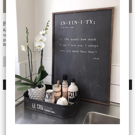
-ligt Tack för att just Du tittar in hos Jb Home!
Frågor?
Kontakta oss på
info@jbhome.se
Vi svarar
på mail så fort vi kan.
Kundtjänst telefontid öppet vardagar mellan 10.00 - 15.00
LÄGG I ÖNSKELISTA
DU KANSKE OCKSÅ ÄR INTRESSERAD AV
ENDAST 1 ST KVAR I LAGER