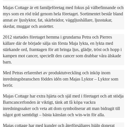
Majas Cottage är ett familjeföretag med fokus på välbefinnande och
mys som en röd tråd genom hela företaget. Sortimentet består bland
annat av ljuslyktor, fat, skärbrädor, väggljushållare, ljusstakar,
skedar, muggar och assietter.
2012 startades företaget hemma i grundarna Petra och Pierres
källare där de började sälja sin första Maja lykta, en lykta med
stärkande ord, framtagen för att bringa ljus, glädje, tröst och hopp i
kampen mot cancer, speciellt den cancer som drabbar våra älskade
barn.
Med Petras erfarenhet av produktutveckling och inköp inom
inredningsbranschen föddes idén om Majas Lyktor – Lyktor som
berör.
Majas Cottage har extra hjärta och själ med i företaget och att stödja
Barncancerfonden är viktigt, tänk att få köpa vackra
inredningssaker och veta att dom symboliserar att man bidragit till
något gott samtidigt – bästa känslan och win-win för alla.
Majas cottage har med kunder och återförsäljares hjälp donerat