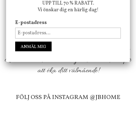
UPP TILL 70 % RABATT.
Vi önskar dig en härlig dag!
Vi vill förmedla känsla, upplevelse och
E-postadress
välbefinnande för dig och ditt hem! Med
inspiration från naturen och dess färgpalett
erbjuder vi omsorgsfullt utvalda produkter som
ANMÄL MIG
ökar trivsel i ditt hem och ger det lilla extra för
att öka ditt välmående!
FÖLJ OSS PÅ INSTAGRAM @JBHOME