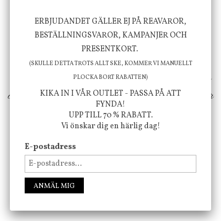
ERBJUDANDET GÄLLER EJ PÅ REAVAROR,
Vi vill förmedla känsla, upplevelse och
BESTÄLLNINGSVAROR, KAMPANJER OCH
välbefinnande för dig och ditt hem! Med
PRESENTKORT.
inspiration från naturen och dess färgpalett
(SKULLE DETTA TROTS ALLT SKE, KOMMER VI MANUELLT
erbjuder vi omsorgsfullt utvalda produkter som
PLOCKA BORT RABATTEN)
ökar trivsel i ditt hem och ger det lilla extra för
KIKA IN I VÅR OUTLET - PASSA PÅ ATT
FYNDA!
att öka ditt välmående!
UPP TILL 70 % RABATT.
Vi önskar dig en härlig dag!
E-postadress
FÖLJ OSS PÅ INSTAGRAM @JBHOME
ANMÄL MIG