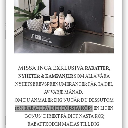
DBKD
Star Trading
Cloudy kruka mini, vit
Bordslampa Mushroom
vit, Utomhus
199 kr
499 kr
INFO
KÖP
INFO
KÖP
-20%
MISSA INGA EXKLUSIVA
RABATTER,
NYHETER & KAMPANJER
SOM ALLA VÅRA
NYHETSBREVSPRENUMERANTER FÅR TA DEL
House Doctor
Nicolas Vahé
AV VARJE MÅNAD.
Skål, Hands marmor
Serveringsfat, Ostron,
OM DU ANMÄLER DIG NU FÅR DU DESSUTOM
Stengods
10% RABATT PÅ DITT FÖRSTA KÖP!
EN LITEN
635 kr
415 kr
795 kr
"BONUS" DIREKT PÅ DITT NÄSTA KÖP,
INFO
KÖP
INFO
KÖP
RABATTKODEN MAILAS TILL DIG.