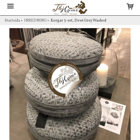
Startsida
»
INREDNING
»
Korgar 3-set, Dewi Grey Washed