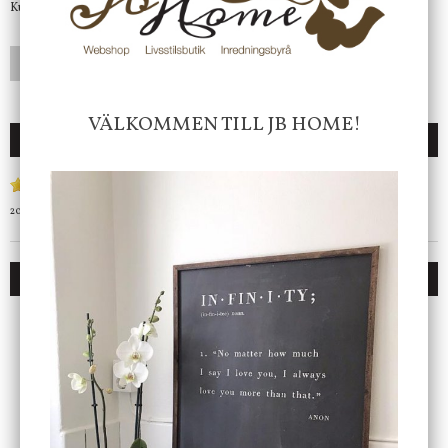
Kundtjänst telefontid öppet vardagar mellan 10.00 - 15.00
LÄGG I ÖNSKELISTA
VÄLKOMMEN TILL JB HOME!
RECENSIONER
2018-09-27
DU KANSKE OCKSÅ ÄR INTRESSERAD AV
ENDAST 1 ST KVAR I LAGER