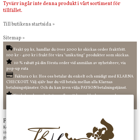
Tyvärr ingår inte denna produkt i vårt sortiment för
tillfället.
Till butikens startsida »
Sitemap »
Frakt 99 kr, handlar du över 2000 kr skickas order fraktfritt.
100 kr - 400 kr i frakt för våra "unika ting" produkter som skickas.
10 % rabatt på din första order vid anmälan av nyhetsbrev, via
pop-up ruta
Faktura 0 kr. Hos oss betalar du enkelt och smidigt med KLARNA
CHECKOUT. Välj själv hur du vill betala mellan alla Klarnas
betalningstjänster. Och du kan även välja PAYSON betalningstjänst.
Nöjda kunder och strävar efter att ha snabba leveranser!
-ligt Tack för att just Du tittar in hos Jb Home!
Frågor?
Kontakta oss på
info@jbhome.se
Vi svarar
på mail så fort vi kan.