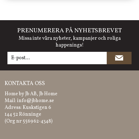
PRENUMERERA PÅ NYHETSBREVET
Missa inte våra nyheter, kampanjer och roliga
happenings!
KONTAKTA OSS
Home by Jb AB, Jb Home
Mail:
info@jbhome.se
Adress: Kuskstigen 6
144 52 Rönninge
(Org nr 556962-4348)