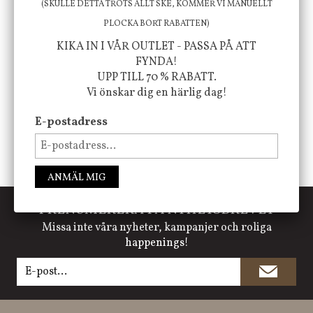
(SKULLE DETTA TROTS ALLT SKE, KOMMER VI MANUELLT
PLOCKA BORT RABATTEN)
KIKA IN I VÅR OUTLET - PASSA PÅ ATT
FÖLJ OSS PÅ INSTAGRAM @JBHOME
FYNDA!
UPP TILL 70 % RABATT.
Vi önskar dig en härlig dag!
E-postadress
ANMÄL MIG
PRENUMERERA PÅ NYHETSBREVET
Missa inte våra nyheter, kampanjer och roliga
happenings!