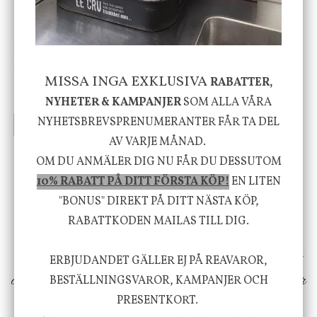
House Doctor
Nicolas Vahé
Skål, Hands marmor
Serveringsfat, Ostron,
Stengods
MISSA INGA EXKLUSIVA
RABATTER,
635 kr
415 kr
795 kr
NYHETER & KAMPANJER
SOM ALLA VÅRA
NYHETSBREVSPRENUMERANTER FÅR TA DEL
INFO
KÖP
INFO
KÖP
AV VARJE MÅNAD.
OM DU ANMÄLER DIG NU FÅR DU DESSUTOM
Vi vill förmedla känsla, upplevelse och
10% RABATT PÅ DITT FÖRSTA KÖP!
EN LITEN
välbefinnande för dig och ditt hem! Med
"BONUS" DIREKT PÅ DITT NÄSTA KÖP,
RABATTKODEN MAILAS TILL DIG.
inspiration från naturen och dess färgpalett
erbjuder vi omsorgsfullt utvalda produkter som
ERBJUDANDET GÄLLER EJ PÅ REAVAROR,
ökar trivsel i ditt hem och ger det lilla extra för
BESTÄLLNINGSVAROR, KAMPANJER OCH
PRESENTKORT.
att öka ditt välmående!