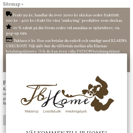
Sitemap »
Frakt 99 kr, handlar du över 2000 kr skickas order fraktfritt.
100 kr - 400 kr i frakt för våra "unika ting" produkter som skickas.
10 % rabatt på din första order vid anmälan av nyhetsbrev, via
pop-up ruta
Faktura 0 kr. Hos oss betalar du enkelt och smidigt med KLARNA
CHECKOUT. Välj själv hur du vill betala mellan alla Klarnas
betalningstjänster. Och du kan även välja PAYSON betalningstjänst.
Nöjda kunder och strävar efter att ha snabba leveranser!
-ligt Tack för att just Du tittar in hos Jb Home!
Frågor?
Kontakta oss på
info@jbhome.se
Vi svarar
på mail så fort vi kan.
Kundtjänst telefontid öppet vardagar mellan 10.00 - 15.00
LÄGG I ÖNSKELISTA