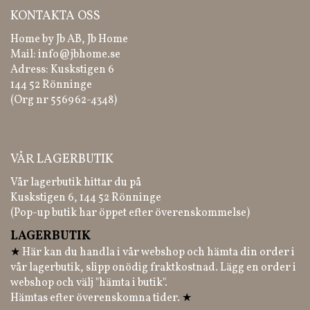
KONTAKTA OSS
Home by Jb AB, Jb Home
Mail:
info@jbhome.se
Adress: Kuskstigen 6
144 52 Rönninge
(Org nr 556962-4348)
VÅR LAGERBUTIK
Vår lagerbutik hittar du på
Kuskstigen 6, 144 52 Rönninge
(Pop-up butik har öppet efter överenskommelse)
LAGERBUTIK
★
Här kan du handla i vår webshop och hämta din order i
vår lagerbutik, slipp onödig fraktkostnad. Lägg en order i
webshop och välj "hämta i butik".
Hämtas efter överenskomna tider.
★