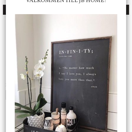
VÄLKOMMEN TILL JB HOME!
DU KANSKE OCKSÅ ÄR INTRESSERAD AV
ENDAST 1 ST KVAR I LAGER
DBKD
Star Trading
Cloudy kruka mini, vit
Bordslampa Mushroom
vit, Utomhus
199 kr
499 kr
INFO
KÖP
INFO
KÖP
-20%