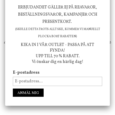
Vi vill förmedla känsla, upplevelse och
ERBJUDANDET GÄLLER EJ PÅ REAVAROR,
välbefinnande för dig och ditt hem! Med
BESTÄLLNINGSVAROR, KAMPANJER OCH
PRESENTKORT.
inspiration från naturen och dess färgpalett
(SKULLE DETTA TROTS ALLT SKE, KOMMER VI MANUELLT
erbjuder vi omsorgsfullt utvalda produkter som
PLOCKA BORT RABATTEN)
ökar trivsel i ditt hem och ger det lilla extra för
KIKA IN I VÅR OUTLET - PASSA PÅ ATT
att öka ditt välmående!
FYNDA!
UPP TILL 70 % RABATT.
Vi önskar dig en härlig dag!
E-postadress
FÖLJ OSS PÅ INSTAGRAM @JBHOME
ANMÄL MIG