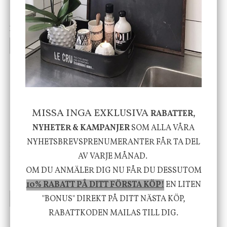
Cloudy kruka mini, vit
Bordslampa Mushroom
vit, Utomhus
199 kr
499 kr
INFO
KÖP
INFO
KÖP
-20%
MISSA INGA EXKLUSIVA
RABATTER,
NYHETER & KAMPANJER
SOM ALLA VÅRA
NYHETSBREVSPRENUMERANTER FÅR TA DEL
House Doctor
Nicolas Vahé
Skål, Hands marmor
Serveringsfat, Ostron,
AV VARJE MÅNAD.
Stengods
OM DU ANMÄLER DIG NU FÅR DU DESSUTOM
635 kr
415 kr
795 kr
10% RABATT PÅ DITT FÖRSTA KÖP!
EN LITEN
"BONUS" DIREKT PÅ DITT NÄSTA KÖP,
INFO
KÖP
INFO
KÖP
RABATTKODEN MAILAS TILL DIG.