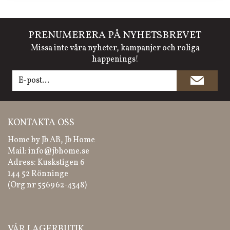
PRENUMERERA PÅ NYHETSBREVET
Missa inte våra nyheter, kampanjer och roliga
happenings!
KONTAKTA OSS
Home by Jb AB, Jb Home
Mail:
info@jbhome.se
Adress: Kuskstigen 6
144 52 Rönninge
(Org nr 556962-4348)
VÅR LAGERBUTIK