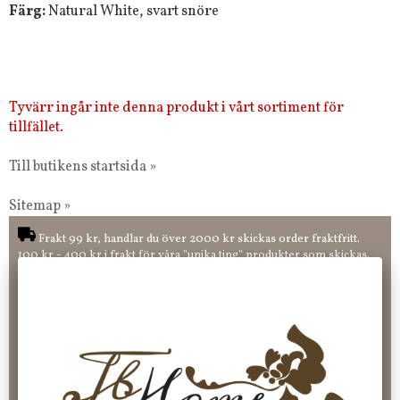
Färg:
Natural White, svart snöre
Tyvärr ingår inte denna produkt i vårt sortiment för
tillfället.
Till butikens startsida »
Sitemap »
Frakt 99 kr, handlar du över 2000 kr skickas order fraktfritt.
100 kr - 400 kr i frakt för våra "unika ting" produkter som skickas.
10 % rabatt på din första order vid anmälan av nyhetsbrev, via
pop-up ruta
Faktura 0 kr. Hos oss betalar du enkelt och smidigt med KLARNA
CHECKOUT. Välj själv hur du vill betala mellan alla Klarnas
betalningstjänster. Och du kan även välja PAYSON betalningstjänst.
Nöjda kunder och strävar efter att ha snabba leveranser!
-ligt Tack för att just Du tittar in hos Jb Home!