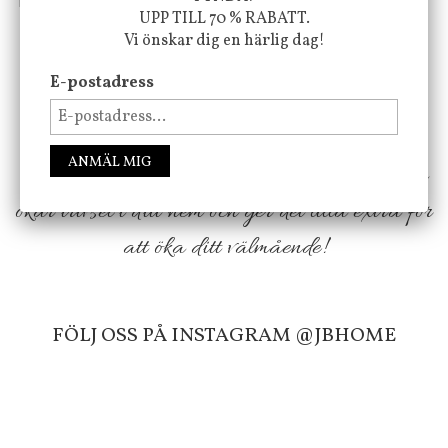
UPP TILL 70 % RABATT.
Vi önskar dig en härlig dag!
Vi vill förmedla känsla, upplevelse och
E-postadress
välbefinnande för dig och ditt hem! Med
inspiration från naturen och dess färgpalett
ANMÄL MIG
erbjuder vi omsorgsfullt utvalda produkter som
ökar trivsel i ditt hem och ger det lilla extra för
att öka ditt välmående!
FÖLJ OSS PÅ INSTAGRAM @JBHOME