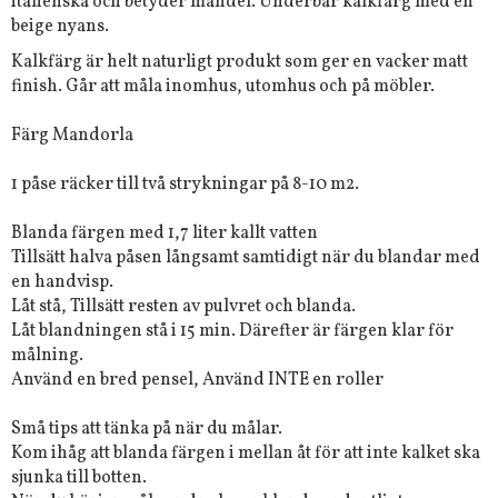
italienska och betyder mandel. Underbar kalkfärg med en
beige nyans.
Kalkfärg är helt naturligt produkt som ger en vacker matt
finish. Går att måla inomhus, utomhus och på möbler.
Färg Mandorla
1 påse räcker till två strykningar på 8-10 m2.
Blanda färgen med 1,7 liter kallt vatten
Tillsätt halva påsen långsamt samtidigt när du blandar med
en handvisp.
Låt stå, Tillsätt resten av pulvret och blanda.
Låt blandningen stå i 15 min. Därefter är färgen klar för
målning.
Använd en bred pensel, Använd INTE en roller
Små tips att tänka på när du målar.
Kom ihåg att blanda färgen i mellan åt för att inte kalket ska
sjunka till botten.