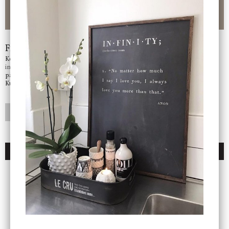
Nöjda kunder och strävar efter att ha snabba leveranser!
-ligt Tack för att just Du tittar in hos Jb Home!
Frågor?
Kontakta oss på
info@jbhome.se
Vi svarar
på mail så fort vi kan.
Kundtjänst telefontid öppet vardagar mellan 10.00 - 15.00
LÄGG I ÖNSKELISTA
DU KANSKE OCKSÅ ÄR INTRESSERAD AV
ENDAST 1 ST KVAR I LAGER