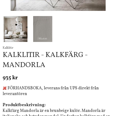
Kalklitir
KALKLITIR - KALKFÄRG -
MANDORLA
935 kr
FÖRHANDSBOKA, leverans från UPS direkt från
leverantören
Produktbeskrivning:
Kalkfärg Mandorla är en brunbeige kulör. Mandorla är