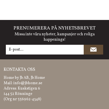
PRENUMERERA PÅ NYHETSBREVET
Missa inte våra nyheter, kampanjer och roliga
happenings!
KONTAKTA OSS
Home by Jb AB, Jb Home
Mail:
info@jbhome.se
Adress: Kuskstigen 6
144 52 Rönninge
(Org nr 556962-4348)