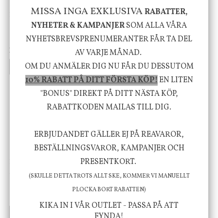
MISSA INGA EXKLUSIVA
RABATTER,
DBKD
Star Trading
Cloudy kruka mini, vit
Bordslampa Mushroom
NYHETER & KAMPANJER
SOM ALLA VÅRA
vit, Utomhus
NYHETSBREVSPRENUMERANTER FÅR TA DEL
199 kr
499 kr
AV VARJE MÅNAD.
OM DU ANMÄLER DIG NU FÅR DU DESSUTOM
INFO
KÖP
INFO
KÖP
10% RABATT PÅ DITT FÖRSTA KÖP!
EN LITEN
"BONUS" DIREKT PÅ DITT NÄSTA KÖP,
-20%
RABATTKODEN MAILAS TILL DIG.
ERBJUDANDET GÄLLER EJ PÅ REAVAROR,
BESTÄLLNINGSVAROR, KAMPANJER OCH
PRESENTKORT.
House Doctor
Nicolas Vahé
Skål, Hands marmor
Serveringsfat, Ostron,
(SKULLE DETTA TROTS ALLT SKE, KOMMER VI MANUELLT
Stengods
PLOCKA BORT RABATTEN)
635 kr
415 kr
795 kr
KIKA IN I VÅR OUTLET - PASSA PÅ ATT
INFO
KÖP
INFO
KÖP
FYNDA!