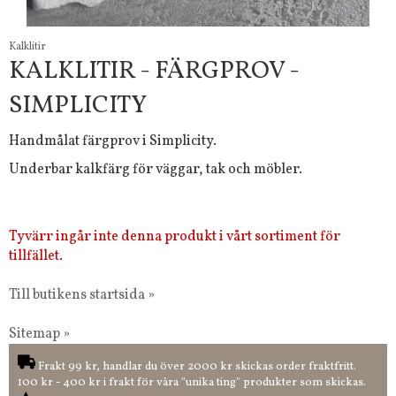
Kalklitir
KALKLITIR - FÄRGPROV -
SIMPLICITY
Handmålat färgprov i Simplicity.
Underbar kalkfärg för väggar, tak och möbler.
Tyvärr ingår inte denna produkt i vårt sortiment för
tillfället.
Till butikens startsida »
Sitemap »
Frakt 99 kr, handlar du över 2000 kr skickas order fraktfritt.
100 kr - 400 kr i frakt för våra "unika ting" produkter som skickas.