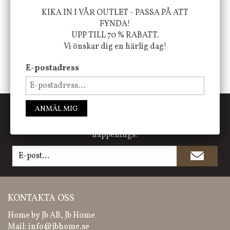
KIKA IN I VÅR OUTLET - PASSA PÅ ATT
FYNDA!
UPP TILL 70 % RABATT.
Vi önskar dig en härlig dag!
E-postadress
PRENUMERERA PÅ NYHETSBREVET
ANMÄL MIG
Missa inte våra nyheter, kampanjer och roliga
happenings!
KONTAKTA OSS
Home by Jb AB, Jb Home
Mail:
info@jbhome.se