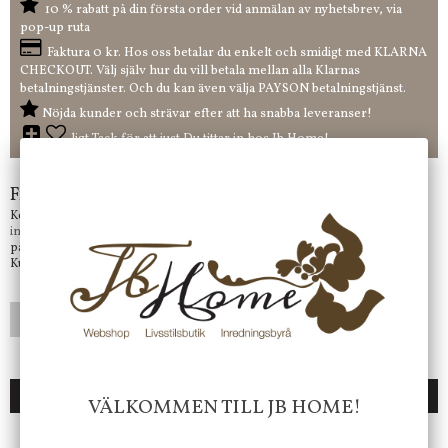
10 % rabatt på din första order vid anmälan av nyhetsbrev, via
pop-up ruta
Faktura 0 kr. Hos oss betalar du enkelt och smidigt med KLARNA
CHECKOUT. Välj själv hur du vill betala mellan alla Klarnas
betalningstjänster. Och du kan även välja PAYSON betalningstjänst.
Nöjda kunder och strävar efter att ha snabba leveranser!
-ligt Tack för att just Du tittar in hos Jb Home!
Frågor?
Kontakta oss på
info@jbhome.se
Vi svarar
på mail så fort vi kan.
Kundtjänst telefontid öppet vardagar mellan 10.00 - 15.00
LÄGG I ÖNSKELISTA
DU KANSKE OCKSÅ ÄR INTRESSERAD AV
VÄLKOMMEN TILL JB HOME!