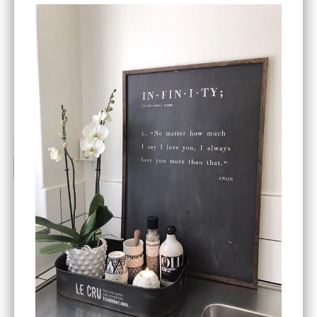
ENDAST 1 ST KVAR I LAGER
DBKD
Star Trading
Cloudy kruka mini, vit
Bordslampa Mushroom
vit, Utomhus
199 kr
499 kr
INFO
KÖP
INFO
KÖP
-20%
House Doctor
Nicolas Vahé