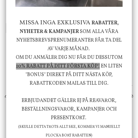
Skål, Hands marmor
Serveringsfat, Ostron,
Stengods
635 kr
415 kr
795 kr
MISSA INGA EXKLUSIVA
RABATTER,
INFO
KÖP
INFO
KÖP
NYHETER & KAMPANJER
SOM ALLA VÅRA
NYHETSBREVSPRENUMERANTER FÅR TA DEL
AV VARJE MÅNAD.
Vi vill förmedla känsla, upplevelse och
OM DU ANMÄLER DIG NU FÅR DU DESSUTOM
välbefinnande för dig och ditt hem! Med
10% RABATT PÅ DITT FÖRSTA KÖP!
EN LITEN
inspiration från naturen och dess färgpalett
"BONUS" DIREKT PÅ DITT NÄSTA KÖP,
erbjuder vi omsorgsfullt utvalda produkter som
RABATTKODEN MAILAS TILL DIG.
ökar trivsel i ditt hem och ger det lilla extra för
ERBJUDANDET GÄLLER EJ PÅ REAVAROR,
att öka ditt välmående!
BESTÄLLNINGSVAROR, KAMPANJER OCH
PRESENTKORT.
(SKULLE DETTA TROTS ALLT SKE, KOMMER VI MANUELLT
FÖLJ OSS PÅ INSTAGRAM @JBHOME
PLOCKA BORT RABATTEN)