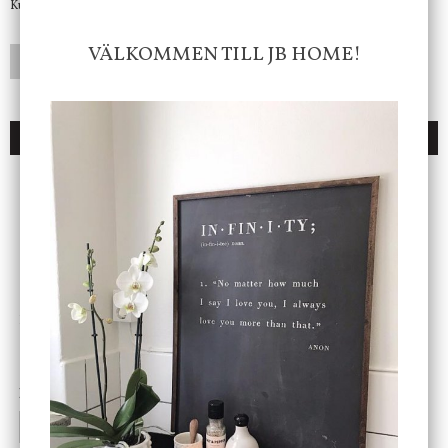
Kundtjänst telefontid öppet vardagar mellan 10.00 - 15.00
VÄLKOMMEN TILL JB HOME!
LÄGG I ÖNSKELISTA
DU KANSKE OCKSÅ ÄR INTRESSERAD AV
ENDAST 1 ST KVAR I LAGER
DBKD
Star Trading
Cloudy kruka mini, vit
Bordslampa Mushroom
vit, Utomhus
199 kr
499 kr
INFO
KÖP
INFO
KÖP