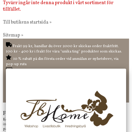
Tyvärr ingår inte denna produkt i vårt sortiment för
tillfället.
Till butikens startsida »
Sitemap »
Frakt 99 kr, handlar du över 2000 kr skickas order fraktfritt.
100 kr - 400 kr i frakt för våra "unika ting" produkter som skickas.
10 % rabatt på din första order vid anmälan av nyhetsbrev, via
pop-up ruta
Faktura 0 kr. Hos oss betalar du enkelt och smidigt med KLARNA
CHECKOUT. Välj själv hur du vill betala mellan alla Klarnas
betalningstjänster. Och du kan även välja PAYSON betalningstjänst.
Nöjda kunder och strävar efter att ha snabba leveranser!
-ligt Tack för att just Du tittar in hos Jb Home!
Frågor?
Kontakta oss på
info@jbhome.se
Vi svarar
på mail så fort vi kan.