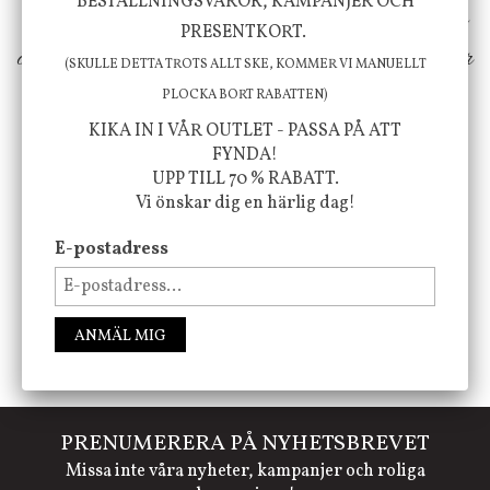
BESTÄLLNINGSVAROR, KAMPANJER OCH
erbjuder vi omsorgsfullt utvalda produkter som
PRESENTKORT.
ökar trivsel i ditt hem och ger det lilla extra för
(SKULLE DETTA TROTS ALLT SKE, KOMMER VI MANUELLT
att öka ditt välmående!
PLOCKA BORT RABATTEN)
KIKA IN I VÅR OUTLET - PASSA PÅ ATT
FYNDA!
UPP TILL 70 % RABATT.
FÖLJ OSS PÅ INSTAGRAM @JBHOME
Vi önskar dig en härlig dag!
E-postadress
ANMÄL MIG
PRENUMERERA PÅ NYHETSBREVET
Missa inte våra nyheter, kampanjer och roliga