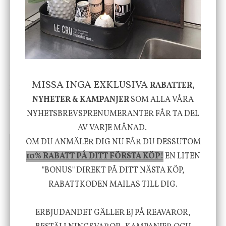
-20%
MISSA INGA EXKLUSIVA
RABATTER,
House Doctor
Nicolas Vahé
Skål, Hands marmor
Serveringsfat, Ostron,
NYHETER & KAMPANJER
SOM ALLA VÅRA
Stengods
NYHETSBREVSPRENUMERANTER FÅR TA DEL
635 kr
415 kr
795 kr
AV VARJE MÅNAD.
OM DU ANMÄLER DIG NU FÅR DU DESSUTOM
INFO
KÖP
INFO
KÖP
10% RABATT PÅ DITT FÖRSTA KÖP!
EN LITEN
"BONUS" DIREKT PÅ DITT NÄSTA KÖP,
Vi vill förmedla känsla, upplevelse och
RABATTKODEN MAILAS TILL DIG.
välbefinnande för dig och ditt hem! Med
ERBJUDANDET GÄLLER EJ PÅ REAVAROR,
inspiration från naturen och dess färgpalett