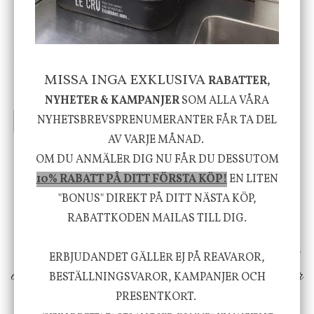
House Doctor
Nicolas Vahé
Skål, Hands marmor
Serveringsfat, Ostron,
Stengods
MISSA INGA EXKLUSIVA
RABATTER,
635 kr
415 kr
795 kr
NYHETER & KAMPANJER
SOM ALLA VÅRA
NYHETSBREVSPRENUMERANTER FÅR TA DEL
INFO
KÖP
INFO
KÖP
AV VARJE MÅNAD.
OM DU ANMÄLER DIG NU FÅR DU DESSUTOM
Vi vill förmedla känsla, upplevelse och
10% RABATT PÅ DITT FÖRSTA KÖP!
EN LITEN
välbefinnande för dig och ditt hem! Med
"BONUS" DIREKT PÅ DITT NÄSTA KÖP,
RABATTKODEN MAILAS TILL DIG.
inspiration från naturen och dess färgpalett
erbjuder vi omsorgsfullt utvalda produkter som
ERBJUDANDET GÄLLER EJ PÅ REAVAROR,
ökar trivsel i ditt hem och ger det lilla extra för
BESTÄLLNINGSVAROR, KAMPANJER OCH
PRESENTKORT.
att öka ditt välmående!