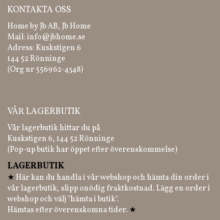
KONTAKTA OSS
Home by Jb AB, Jb Home
Mail:
info@jbhome.se
Adress: Kuskstigen 6
144 52 Rönninge
(Org nr 556962-4348)
VÅR LAGERBUTIK
Vår lagerbutik hittar du på
Kuskstigen 6, 144 52 Rönninge
(Pop-up butik har öppet efter överenskommelse)
LAGERBUTIK
★
Här kan du handla i vår webshop och hämta din order i
vår lagerbutik, slipp onödig fraktkostnad. Lägg en order i
webshop och välj "hämta i butik".
Hämtas efter överenskomna tider.
★