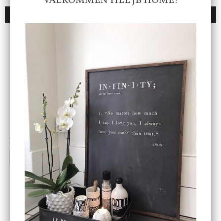
VÄLKOMMEN TILL JB HOME!
DU KANSKE OCKSÅ ÄR INTRESSERAD AV
ENDAST 1 ST KVAR I LAGER
DBKD
Star Trading
Cloudy kruka mini, vit
Bordslampa Mushroom
vit, Utomhus
199 kr
499 kr
INFO
KÖP
INFO
KÖP
-20%