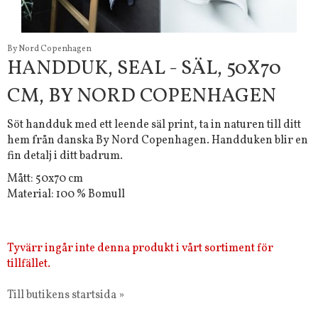
By Nord Copenhagen
HANDDUK, SEAL - SÄL, 50X70
CM, BY NORD COPENHAGEN
Söt handduk med ett leende säl print, ta in naturen till ditt
hem från danska By Nord Copenhagen. Handduken blir en
fin detalj i ditt badrum.
Mått: 50x70 cm
Material: 100 % Bomull
Tyvärr ingår inte denna produkt i vårt sortiment för
tillfället.
Till butikens startsida »