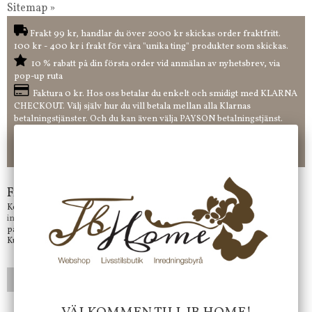
Sitemap »
Frakt 99 kr, handlar du över 2000 kr skickas order fraktfritt.
100 kr - 400 kr i frakt för våra "unika ting" produkter som skickas.
10 % rabatt på din första order vid anmälan av nyhetsbrev, via
pop-up ruta
Faktura 0 kr. Hos oss betalar du enkelt och smidigt med KLARNA
CHECKOUT. Välj själv hur du vill betala mellan alla Klarnas
betalningstjänster. Och du kan även välja PAYSON betalningstjänst.
Nöjda kunder och strävar efter att ha snabba leveranser!
-ligt Tack för att just Du tittar in hos Jb Home!
Frågor?
Kontakta oss på
info@jbhome.se
Vi svarar
på mail så fort vi kan.
Kundtjänst telefontid öppet vardagar mellan 10.00 - 15.00
LÄGG I ÖNSKELISTA