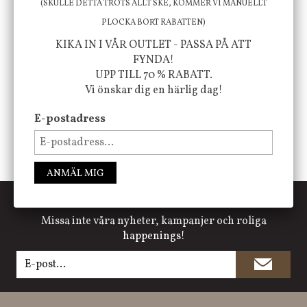
(SKULLE DETTA TROTS ALLT SKE, KOMMER VI MANUELLT
PLOCKA BORT RABATTEN)
KIKA IN I VÅR OUTLET - PASSA PÅ ATT
FÖLJ OSS PÅ INSTAGRAM @JBHOME
FYNDA!
UPP TILL 70 % RABATT.
Vi önskar dig en härlig dag!
E-postadress
ANMÄL MIG
PRENUMERERA PÅ NYHETSBREVET
Missa inte våra nyheter, kampanjer och roliga
happenings!