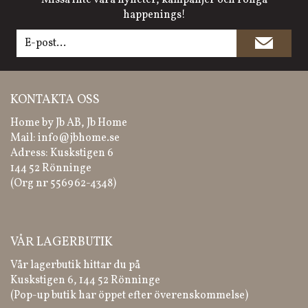
Missa inte våra nyheter, kampanjer och roliga
happenings!
KONTAKTA OSS
Home by Jb AB, Jb Home
Mail:
info@jbhome.se
Adress: Kuskstigen 6
144 52 Rönninge
(Org nr 556962-4348)
VÅR LAGERBUTIK
Vår lagerbutik hittar du på
Kuskstigen 6, 144 52 Rönninge
(Pop-up butik har öppet efter överenskommelse)