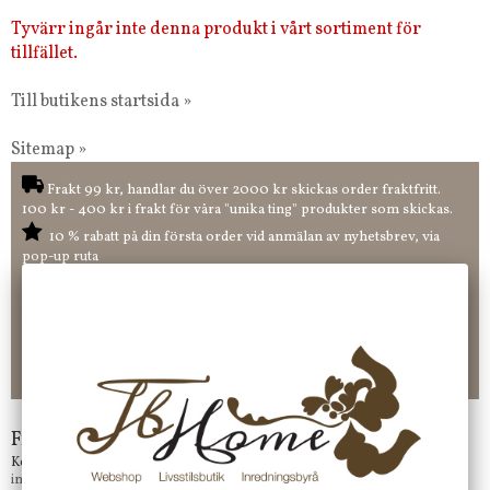
Tyvärr ingår inte denna produkt i vårt sortiment för
tillfället.
Till butikens startsida »
Sitemap »
Frakt 99 kr, handlar du över 2000 kr skickas order fraktfritt.
100 kr - 400 kr i frakt för våra "unika ting" produkter som skickas.
10 % rabatt på din första order vid anmälan av nyhetsbrev, via
pop-up ruta
Faktura 0 kr. Hos oss betalar du enkelt och smidigt med KLARNA
CHECKOUT. Välj själv hur du vill betala mellan alla Klarnas
betalningstjänster. Och du kan även välja PAYSON betalningstjänst.
Nöjda kunder och strävar efter att ha snabba leveranser!
-ligt Tack för att just Du tittar in hos Jb Home!
Frågor?
Kontakta oss på
info@jbhome.se
Vi svarar