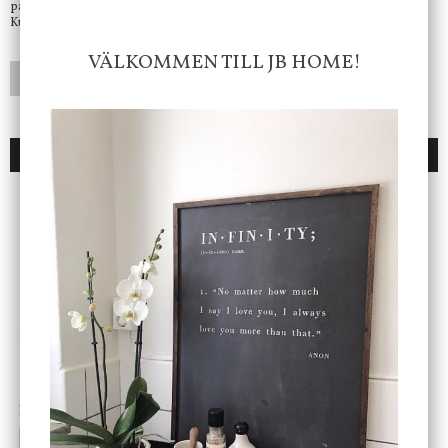
på mail så fort vi kan.
Kundtjänst telefontid öppet vardagar mellan 10.00 - 15.00
VÄLKOMMEN TILL JB HOME!
LÄGG I ÖNSKELISTA
DU KANSKE OCKSÅ ÄR INTRESSERAD AV
ENDAST 1 ST KVAR I LAGER
DBKD
Star Trading
Cloudy kruka mini, vit
Bordslampa Mushroom
vit, Utomhus
199 kr
499 kr
INFO
KÖP
INFO
KÖP