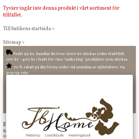
Tyvärr ingår inte denna produkt i vårt sortiment för
tillfället.
Till butikens startsida »
Sitemap »
Frakt 99 kr, handlar du över 2000 kr skickas order fraktfritt.
100 kr - 400 kr i frakt för våra "unika ting" produkter som skickas.
10 % rabatt på din första order vid anmälan av nyhetsbrev, via
pop-up ruta
Faktura 0 kr. Hos oss betalar du enkelt och smidigt med KLARNA
CHECKOUT. Välj själv hur du vill betala mellan alla Klarnas
betalningstjänster. Och du kan även välja PAYSON betalningstjänst.
Nöjda kunder och strävar efter att ha snabba leveranser!
-ligt Tack för att just Du tittar in hos Jb Home!
Frågor?
Kontakta oss på
info@jbhome.se
Vi svarar