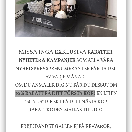
-20%
MISSA INGA EXKLUSIVA
RABATTER,
House Doctor
Nicolas Vahé
NYHETER & KAMPANJER
SOM ALLA VÅRA
Skål, Hands marmor
Serveringsfat, Ostron,
NYHETSBREVSPRENUMERANTER FÅR TA DEL
Stengods
AV VARJE MÅNAD.
635 kr
415 kr
795 kr
OM DU ANMÄLER DIG NU FÅR DU DESSUTOM
INFO
KÖP
INFO
KÖP
10% RABATT PÅ DITT FÖRSTA KÖP!
EN LITEN
"BONUS" DIREKT PÅ DITT NÄSTA KÖP,
Vi vill förmedla känsla, upplevelse och
RABATTKODEN MAILAS TILL DIG.
välbefinnande för dig och ditt hem! Med
ERBJUDANDET GÄLLER EJ PÅ REAVAROR,
inspiration från naturen och dess färgpalett