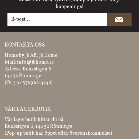
Missa inte våra nyheter, kampanjer och roliga
happenings!
KONTAKTA OSS
Home by Jb AB, Jb Home
Mail:
info@jbhome.se
Adress: Kuskstigen 6
144 52 Rönninge
(Org nr 556962-4348)
VÅR LAGERBUTIK
Vår lagerbutik hittar du på
Kuskstigen 6, 144 52 Rönninge
(Pop-up butik har öppet efter överenskommelse)