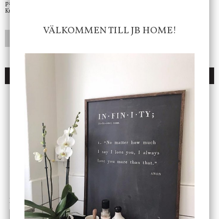
på mail så fort vi kan.
Kundtjänst telefontid öppet vardagar mellan 10.00 - 15.00
VÄLKOMMEN TILL JB HOME!
LÄGG I ÖNSKELISTA
DU KANSKE OCKSÅ ÄR INTRESSERAD AV
ENDAST 1 ST KVAR I LAGER
DBKD
Star Trading
Cloudy kruka mini, vit
Bordslampa Mushroom
vit, Utomhus
199 kr
499 kr
INFO
KÖP
INFO
KÖP