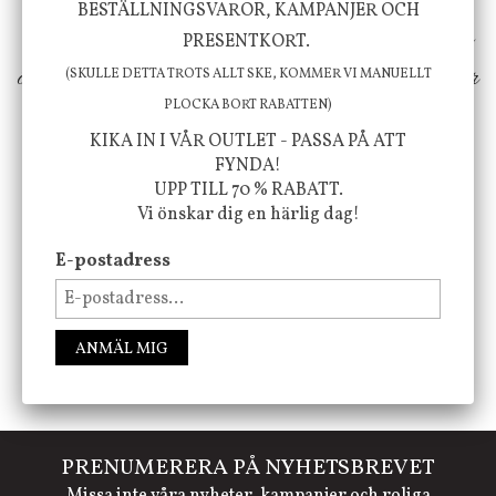
BESTÄLLNINGSVAROR, KAMPANJER OCH
erbjuder vi omsorgsfullt utvalda produkter som
PRESENTKORT.
ökar trivsel i ditt hem och ger det lilla extra för
(SKULLE DETTA TROTS ALLT SKE, KOMMER VI MANUELLT
PLOCKA BORT RABATTEN)
att öka ditt välmående!
KIKA IN I VÅR OUTLET - PASSA PÅ ATT
FYNDA!
UPP TILL 70 % RABATT.
FÖLJ OSS PÅ INSTAGRAM @JBHOME
Vi önskar dig en härlig dag!
E-postadress
ANMÄL MIG
PRENUMERERA PÅ NYHETSBREVET