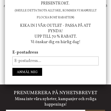
PRESENTKORT.
ökar trivsel i ditt hem och ger det lilla extra för
(SKULLE DETTA TROTS ALLT SKE, KOMMER VI MANUELLT
att öka ditt välmående!
PLOCKA BORT RABATTEN)
KIKA IN I VÅR OUTLET - PASSA PÅ ATT
FYNDA!
FÖLJ OSS PÅ INSTAGRAM @JBHOME
UPP TILL 70 % RABATT.
Vi önskar dig en härlig dag!
E-postadress
ANMÄL MIG
PRENUMERERA PÅ NYHETSBREVET
Missa inte våra nyheter, kampanjer och roliga
happenings!