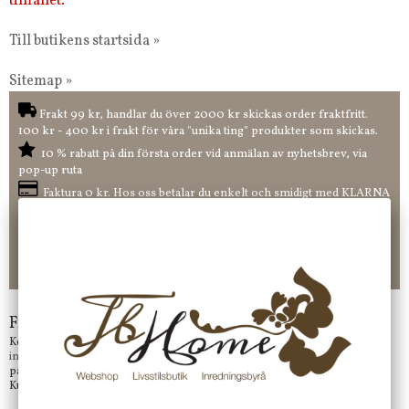
tillfället.
Till butikens startsida »
Sitemap »
Frakt 99 kr, handlar du över 2000 kr skickas order fraktfritt.
100 kr - 400 kr i frakt för våra "unika ting" produkter som skickas.
10 % rabatt på din första order vid anmälan av nyhetsbrev, via
pop-up ruta
Faktura 0 kr. Hos oss betalar du enkelt och smidigt med KLARNA
CHECKOUT. Välj själv hur du vill betala mellan alla Klarnas
betalningstjänster. Och du kan även välja PAYSON betalningstjänst.
Nöjda kunder och strävar efter att ha snabba leveranser!
-ligt Tack för att just Du tittar in hos Jb Home!
Frågor?
Kontakta oss på
info@jbhome.se
Vi svarar
på mail så fort vi kan.
Kundtjänst telefontid öppet vardagar mellan 10.00 - 15.00