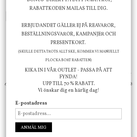
"BONUS" DIREKT PÅ DITT NÄSTA KÖP,
635 kr
415 kr
795 kr
RABATTKODEN MAILAS TILL DIG.
INFO
KÖP
INFO
KÖP
ERBJUDANDET GÄLLER EJ PÅ REAVAROR,
BESTÄLLNINGSVAROR, KAMPANJER OCH
Vi vill förmedla känsla, upplevelse och
PRESENTKORT.
välbefinnande för dig och ditt hem! Med
(SKULLE DETTA TROTS ALLT SKE, KOMMER VI MANUELLT
inspiration från naturen och dess färgpalett
PLOCKA BORT RABATTEN)
KIKA IN I VÅR OUTLET - PASSA PÅ ATT
erbjuder vi omsorgsfullt utvalda produkter som
FYNDA!
ökar trivsel i ditt hem och ger det lilla extra för
UPP TILL 70 % RABATT.
Vi önskar dig en härlig dag!
att öka ditt välmående!
E-postadress
FÖLJ OSS PÅ INSTAGRAM @JBHOME
ANMÄL MIG