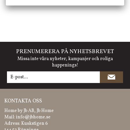
PRENUMERERA PÅ NYHETSBREVET
Missa inte våra nyheter, kampanjer och roliga
happenings!
KONTAKTA OSS
Home by Jb AB, Jb Home
Mail:
info@jbhome.se
Adress: Kuskstigen 6