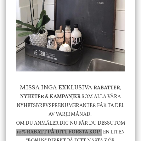
DBKD
Star Trading
Cloudy kruka mini, vit
Bordslampa Mushroom
vit, Utomhus
199 kr
499 kr
INFO
KÖP
INFO
KÖP
MISSA INGA EXKLUSIVA
-20%
RABATTER,
NYHETER & KAMPANJER
SOM ALLA VÅRA
NYHETSBREVSPRENUMERANTER FÅR TA DEL
AV VARJE MÅNAD.
OM DU ANMÄLER DIG NU FÅR DU DESSUTOM
House Doctor
Nicolas Vahé
Skål, Hands marmor
Serveringsfat, Ostron,
10% RABATT PÅ DITT FÖRSTA KÖP!
EN LITEN
Stengods