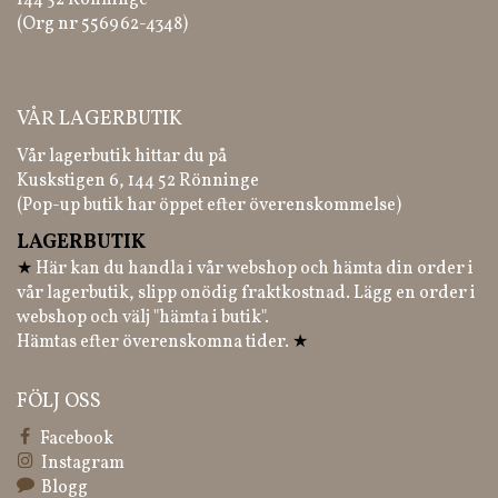
144 52 Rönninge
(Org nr 556962-4348)
VÅR LAGERBUTIK
Vår lagerbutik hittar du på
Kuskstigen 6, 144 52 Rönninge
(Pop-up butik har öppet efter överenskommelse)
LAGERBUTIK
★
Här kan du handla i vår webshop och hämta din order i
vår lagerbutik, slipp onödig fraktkostnad. Lägg en order i
webshop och välj "hämta i butik".
Hämtas efter överenskomna tider.
★
FÖLJ OSS
Facebook
Instagram
Blogg