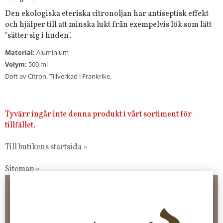
Den ekologiska eteriska citronoljan har antiseptisk effekt
och hjälper till att minska lukt från exempelvis lök som lätt
"sätter sig i huden".
Material:
Aluminium
Volym:
500 ml
Doft av Citron. Tillverkad i Frankrike.
Tyvärr ingår inte denna produkt i vårt sortiment för
tillfället.
Till butikens startsida »
Sitemap »
Frakt 99 kr, handlar du över 2000 kr skickas order fraktfritt.
100 kr - 400 kr i frakt för våra "unika ting" produkter som skickas.
10 % rabatt på din första order vid anmälan av nyhetsbrev, via
pop-up ruta