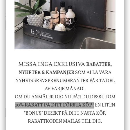
Cloudy kruka mini, vit
Bordslampa Mushroom
vit, Utomhus
199 kr
499 kr
INFO
KÖP
INFO
KÖP
-20%
MISSA INGA EXKLUSIVA
RABATTER,
NYHETER & KAMPANJER
SOM ALLA VÅRA
NYHETSBREVSPRENUMERANTER FÅR TA DEL
House Doctor
Nicolas Vahé
Skål, Hands marmor
Serveringsfat, Ostron,
AV VARJE MÅNAD.
Stengods
OM DU ANMÄLER DIG NU FÅR DU DESSUTOM
635 kr
415 kr
795 kr
10% RABATT PÅ DITT FÖRSTA KÖP!
EN LITEN
INFO
KÖP
INFO
KÖP
"BONUS" DIREKT PÅ DITT NÄSTA KÖP,
RABATTKODEN MAILAS TILL DIG.