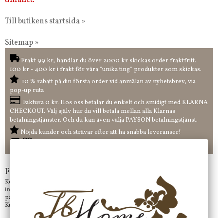
tillfället.
Till butikens startsida »
Sitemap »
Frakt 99 kr, handlar du över 2000 kr skickas order fraktfritt.
100 kr - 400 kr i frakt för våra "unika ting" produkter som skickas.
10 % rabatt på din första order vid anmälan av nyhetsbrev, via
pop-up ruta
Faktura 0 kr. Hos oss betalar du enkelt och smidigt med KLARNA
CHECKOUT. Välj själv hur du vill betala mellan alla Klarnas
betalningstjänster. Och du kan även välja PAYSON betalningstjänst.
Nöjda kunder och strävar efter att ha snabba leveranser!
-ligt Tack för att just Du tittar in hos Jb Home!
Frågor?
Kontakta oss på
info@jbhome.se
Vi svarar
på mail så fort vi kan.
Kundtjänst telefontid öppet vardagar mellan 10.00 - 15.00