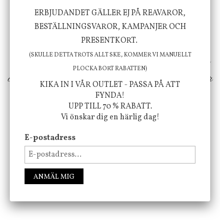
Vi vill förmedla känsla, upplevelse och
ERBJUDANDET GÄLLER EJ PÅ REAVAROR,
välbefinnande för dig och ditt hem! Med
BESTÄLLNINGSVAROR, KAMPANJER OCH
PRESENTKORT.
inspiration från naturen och dess färgpalett
(SKULLE DETTA TROTS ALLT SKE, KOMMER VI MANUELLT
erbjuder vi omsorgsfullt utvalda produkter som
PLOCKA BORT RABATTEN)
ökar trivsel i ditt hem och ger det lilla extra för
KIKA IN I VÅR OUTLET - PASSA PÅ ATT
att öka ditt välmående!
FYNDA!
UPP TILL 70 % RABATT.
Vi önskar dig en härlig dag!
E-postadress
FÖLJ OSS PÅ INSTAGRAM @JBHOME
ANMÄL MIG