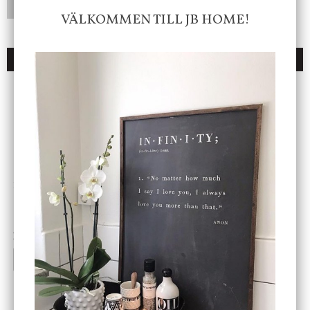
LÄGG I ÖNSKELISTA
VÄLKOMMEN TILL JB HOME!
DU KANSKE OCKSÅ ÄR INTRESSERAD AV
ENDAST 1 ST KVAR I LAGER
DBKD
Star Trading
Cloudy kruka mini, vit
Bordslampa Mushroom
vit, Utomhus
199 kr
499 kr
INFO
KÖP
INFO
KÖP