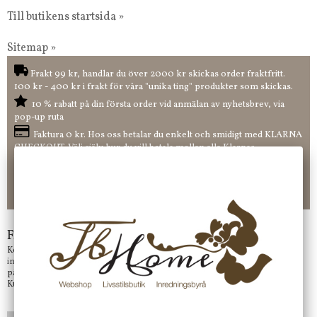
Till butikens startsida »
Sitemap »
Frakt 99 kr, handlar du över 2000 kr skickas order fraktfritt.
100 kr - 400 kr i frakt för våra "unika ting" produkter som skickas.
10 % rabatt på din första order vid anmälan av nyhetsbrev, via
pop-up ruta
Faktura 0 kr. Hos oss betalar du enkelt och smidigt med KLARNA
CHECKOUT. Välj själv hur du vill betala mellan alla Klarnas
betalningstjänster. Och du kan även välja PAYSON betalningstjänst.
Nöjda kunder och strävar efter att ha snabba leveranser!
-ligt Tack för att just Du tittar in hos Jb Home!
Frågor?
Kontakta oss på
info@jbhome.se
Vi svarar
på mail så fort vi kan.
Kundtjänst telefontid öppet vardagar mellan 10.00 - 15.00