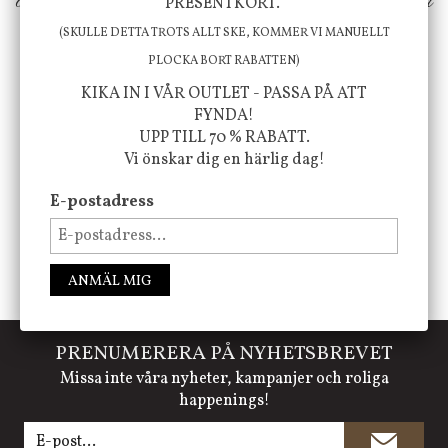
ökar trivsel i ditt hem och ger det lilla extra för
PRESENTKORT.
att öka ditt välmående!
(SKULLE DETTA TROTS ALLT SKE, KOMMER VI MANUELLT
PLOCKA BORT RABATTEN)
KIKA IN I VÅR OUTLET - PASSA PÅ ATT
FYNDA!
FÖLJ OSS PÅ INSTAGRAM @JBHOME
UPP TILL 70 % RABATT.
Vi önskar dig en härlig dag!
E-postadress
ANMÄL MIG
PRENUMERERA PÅ NYHETSBREVET
Missa inte våra nyheter, kampanjer och roliga
happenings!