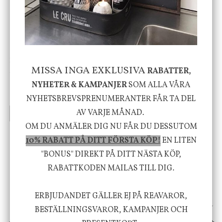
-20%
House Doctor
Nicolas Vahé
MISSA INGA EXKLUSIVA
Skål, Hands marmor
Serveringsfat, Ostron,
RABATTER,
Stengods
NYHETER & KAMPANJER
SOM ALLA VÅRA
635 kr
415 kr
795 kr
NYHETSBREVSPRENUMERANTER FÅR TA DEL
AV VARJE MÅNAD.
INFO
KÖP
INFO
KÖP
OM DU ANMÄLER DIG NU FÅR DU DESSUTOM
10% RABATT PÅ DITT FÖRSTA KÖP!
EN LITEN
Vi vill förmedla känsla, upplevelse och
"BONUS" DIREKT PÅ DITT NÄSTA KÖP,
välbefinnande för dig och ditt hem! Med
RABATTKODEN MAILAS TILL DIG.
inspiration från naturen och dess färgpalett
ERBJUDANDET GÄLLER EJ PÅ REAVAROR,
erbjuder vi omsorgsfullt utvalda produkter som
BESTÄLLNINGSVAROR, KAMPANJER OCH