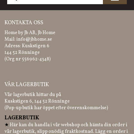
KONTAKTA OSS
Home by Jb AB, Jb Home
Mail:
info@jbhome.se
Adress: Kuskstigen 6
144 52 Rönninge
(Org nr 556962-4348)
VÅR LAGERBUTIK
Vår lagerbutik hittar du på
Kuskstigen 6, 144 52 Rönninge
(Pop-up butik har öppet efter överenskommelse)
LAGERBUTIK
★
Här kan du handla i vår webshop och hämta din order i
vår lagerbutik, slipp onödig fraktkostnad. Lägg en order i