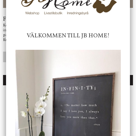
-ligt Tack för att just Du tittar in hos Jb Home!
Frågor?
Kontakta oss på
info@jbhome.se
Vi svarar
VÄLKOMMEN TILL JB HOME!
på mail så fort vi kan.
Kundtjänst telefontid öppet vardagar mellan 10.00 - 15.00
LÄGG I ÖNSKELISTA
DU KANSKE OCKSÅ ÄR INTRESSERAD AV
ENDAST 1 ST KVAR I LAGER
DBKD
Star Trading