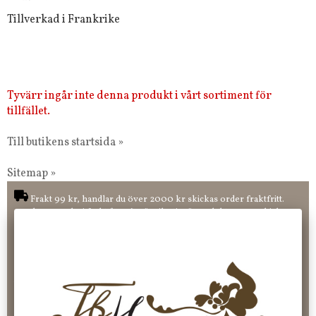
Tillverkad i Frankrike
Tyvärr ingår inte denna produkt i vårt sortiment för
tillfället.
Till butikens startsida »
Sitemap »
Frakt 99 kr, handlar du över 2000 kr skickas order fraktfritt.
100 kr - 400 kr i frakt för våra "unika ting" produkter som skickas.
10 % rabatt på din första order vid anmälan av nyhetsbrev, via
pop-up ruta
Faktura 0 kr. Hos oss betalar du enkelt och smidigt med KLARNA
CHECKOUT. Välj själv hur du vill betala mellan alla Klarnas
betalningstjänster. Och du kan även välja PAYSON betalningstjänst.
Nöjda kunder och strävar efter att ha snabba leveranser!