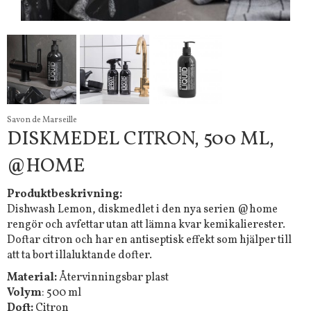
Savon de Marseille
DISKMEDEL CITRON, 500 ML,
@HOME
Produktbeskrivning:
Dishwash Lemon, diskmedlet i den nya serien @home
rengör och avfettar utan att lämna kvar kemikalierester.
Doftar citron och har en antiseptisk effekt som hjälper till
att ta bort illaluktande dofter.
Material:
Återvinningsbar plast
Volym
: 500 ml
Doft:
Citron