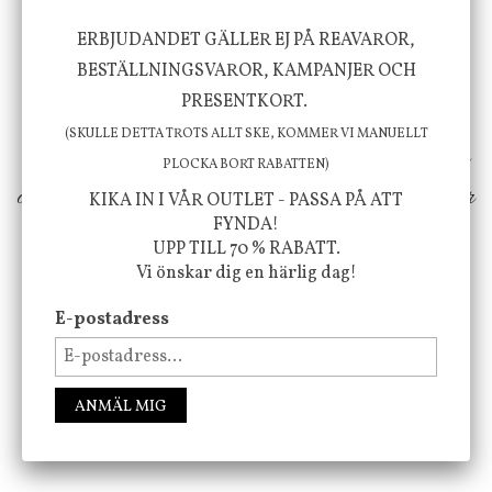
Vi vill förmedla känsla, upplevelse och
ERBJUDANDET GÄLLER EJ PÅ REAVAROR,
BESTÄLLNINGSVAROR, KAMPANJER OCH
välbefinnande för dig och ditt hem! Med
PRESENTKORT.
inspiration från naturen och dess färgpalett
(SKULLE DETTA TROTS ALLT SKE, KOMMER VI MANUELLT
erbjuder vi omsorgsfullt utvalda produkter som
PLOCKA BORT RABATTEN)
ökar trivsel i ditt hem och ger det lilla extra för
KIKA IN I VÅR OUTLET - PASSA PÅ ATT
FYNDA!
att öka ditt välmående!
UPP TILL 70 % RABATT.
Vi önskar dig en härlig dag!
E-postadress
FÖLJ OSS PÅ INSTAGRAM @JBHOME
ANMÄL MIG