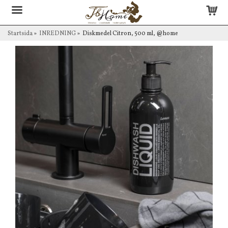
Startsida
»
INREDNING
»
Diskmedel Citron, 500 ml, @home