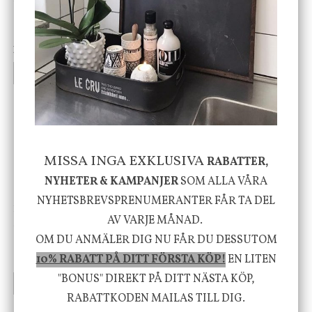
Cloudy kruka mini, vit
Bordslampa Mushroom
vit, Utomhus
199 kr
499 kr
INFO
KÖP
INFO
KÖP
-20%
MISSA INGA EXKLUSIVA
RABATTER,
NYHETER & KAMPANJER
SOM ALLA VÅRA
NYHETSBREVSPRENUMERANTER FÅR TA DEL
House Doctor
Nicolas Vahé
AV VARJE MÅNAD.
Skål, Hands marmor
Serveringsfat, Ostron,
Stengods
OM DU ANMÄLER DIG NU FÅR DU DESSUTOM
635 kr
415 kr
10% RABATT PÅ DITT FÖRSTA KÖP!
EN LITEN
795 kr
"BONUS" DIREKT PÅ DITT NÄSTA KÖP,
INFO
KÖP
INFO
KÖP
RABATTKODEN MAILAS TILL DIG.