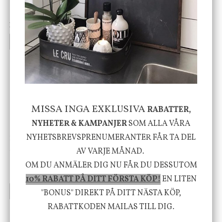
vit, Utomhus
199 kr
499 kr
INFO
KÖP
INFO
KÖP
-20%
MISSA INGA EXKLUSIVA
RABATTER,
NYHETER & KAMPANJER
SOM ALLA VÅRA
NYHETSBREVSPRENUMERANTER FÅR TA DEL
House Doctor
Nicolas Vahé
Skål, Hands marmor
Serveringsfat, Ostron,
AV VARJE MÅNAD.
Stengods
OM DU ANMÄLER DIG NU FÅR DU DESSUTOM
635 kr
415 kr
795 kr
10% RABATT PÅ DITT FÖRSTA KÖP!
EN LITEN
INFO
KÖP
INFO
KÖP
"BONUS" DIREKT PÅ DITT NÄSTA KÖP,
RABATTKODEN MAILAS TILL DIG.