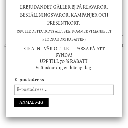
Vi vill förmedla känsla, upplevelse och
ERBJUDANDET GÄLLER EJ PÅ REAVAROR,
välbefinnande för dig och ditt hem! Med
BESTÄLLNINGSVAROR, KAMPANJER OCH
inspiration från naturen och dess färgpalett
PRESENTKORT.
(SKULLE DETTA TROTS ALLT SKE, KOMMER VI MANUELLT
erbjuder vi omsorgsfullt utvalda produkter som
PLOCKA BORT RABATTEN)
ökar trivsel i ditt hem och ger det lilla extra för
KIKA IN I VÅR OUTLET - PASSA PÅ ATT
att öka ditt välmående!
FYNDA!
UPP TILL 70 % RABATT.
Vi önskar dig en härlig dag!
FÖLJ OSS PÅ INSTAGRAM @JBHOME
E-postadress
ANMÄL MIG