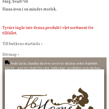
Färg: Svart/Vit
Finns även i en mindre storlek.
Tyvärr ingår inte denna produkt i vårt sortiment för
tillfället.
Till butikens startsida »
Sitemap »
Frakt 99 kr, handlar du över 2000 kr skickas order fraktfritt.
100 kr - 400 kr i frakt för våra "unika ting" produkter som skickas.
10 % rabatt på din första order vid anmälan av nyhetsbrev, via
pop-up ruta
Faktura 0 kr. Hos oss betalar du enkelt och smidigt med KLARNA
CHECKOUT. Välj själv hur du vill betala mellan alla Klarnas
betalningstjänster. Och du kan även välja PAYSON betalningstjänst.
Nöjda kunder och strävar efter att ha snabba leveranser!
-ligt Tack för att just Du tittar in hos Jb Home!