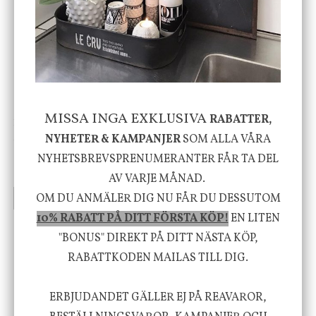
-20%
MISSA INGA EXKLUSIVA
RABATTER,
House Doctor
Nicolas Vahé
Skål, Hands marmor
Serveringsfat, Ostron,
NYHETER & KAMPANJER
SOM ALLA VÅRA
Stengods
NYHETSBREVSPRENUMERANTER FÅR TA DEL
635 kr
415 kr
795 kr
AV VARJE MÅNAD.
OM DU ANMÄLER DIG NU FÅR DU DESSUTOM
INFO
KÖP
INFO
KÖP
10% RABATT PÅ DITT FÖRSTA KÖP!
EN LITEN
"BONUS" DIREKT PÅ DITT NÄSTA KÖP,
Vi vill förmedla känsla, upplevelse och
RABATTKODEN MAILAS TILL DIG.
välbefinnande för dig och ditt hem! Med
ERBJUDANDET GÄLLER EJ PÅ REAVAROR,
inspiration från naturen och dess färgpalett