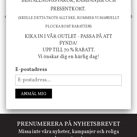
BESTÄLLNINGSVAROR, KAMPANJER OCH
erbjuder vi omsorgsfullt utvalda produkter som
PRESENTKORT.
ökar trivsel i ditt hem och ger det lilla extra för
(SKULLE DETTA TROTS ALLT SKE, KOMMER VI MANUELLT
att öka ditt välmående!
PLOCKA BORT RABATTEN)
KIKA IN I VÅR OUTLET - PASSA PÅ ATT
FYNDA!
UPP TILL 70 % RABATT.
FÖLJ OSS PÅ INSTAGRAM @JBHOME
Vi önskar dig en härlig dag!
E-postadress
ANMÄL MIG
PRENUMERERA PÅ NYHETSBREVET
Missa inte våra nyheter, kampanjer och roliga