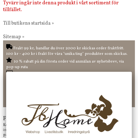
Tyvärr ingår inte denna produkt i vårt sortiment för
tillfället.
Till butikens startsida »
Sitemap »
Frakt 99 kr, handlar du över 2000 kr skickas order fraktfritt.
100 kr - 400 kr i frakt för våra "unika ting" produkter som skickas.
10 % rabatt på din första order vid anmälan av nyhetsbrev, via
pop-up ruta
Faktura 0 kr. Hos oss betalar du enkelt och smidigt med KLARNA
CHECKOUT. Välj själv hur du vill betala mellan alla Klarnas
betalningstjänster. Och du kan även välja PAYSON betalningstjänst.
Nöjda kunder och strävar efter att ha snabba leveranser!
-ligt Tack för att just Du tittar in hos Jb Home!
Frågor?
Kontakta oss på
info@jbhome.se
Vi svarar
på mail så fort vi kan.