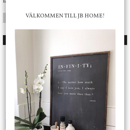
Kundtjänst telefontid öppet vardagar mellan 10.00 - 15.00
VÄLKOMMEN TILL JB HOME!
LÄGG I ÖNSKELISTA
DU KANSKE OCKSÅ ÄR INTRESSERAD AV
ENDAST 1 ST KVAR I LAGER
DBKD
Star Trading
Cloudy kruka mini, vit
Bordslampa Mushroom
vit, Utomhus
199 kr
499 kr
INFO
KÖP
INFO
KÖP