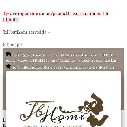
Tyvärr ingår inte denna produkt i vårt sortiment för
tillfället.
Till butikens startsida »
Sitemap »
Frakt 99 kr, handlar du över 2000 kr skickas order fraktfritt.
100 kr - 400 kr i frakt för våra "unika ting" produkter som skickas.
10 % rabatt på din första order vid anmälan av nyhetsbrev, via
pop-up ruta
Faktura 0 kr. Hos oss betalar du enkelt och smidigt med KLARNA
CHECKOUT. Välj själv hur du vill betala mellan alla Klarnas
betalningstjänster. Och du kan även välja PAYSON betalningstjänst.
Nöjda kunder och strävar efter att ha snabba leveranser!
-ligt Tack för att just Du tittar in hos Jb Home!
Frågor?
Kontakta oss på