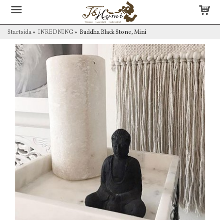
Startsida
»
INREDNING
»
Buddha Black Stone, Mini