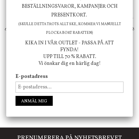
inspiration från naturen och dess färgpalett
BESTÄLLNINGSVAROR, KAMPANJER OCH
PRESENTKORT.
erbjuder vi omsorgsfullt utvalda produkter som
(SKULLE DETTA TROTS ALLT SKE, KOMMER VI MANUELLT
ökar trivsel i ditt hem och ger det lilla extra för
PLOCKA BORT RABATTEN)
att öka ditt välmående!
KIKA IN I VÅR OUTLET - PASSA PÅ ATT
FYNDA!
UPP TILL 70 % RABATT.
Vi önskar dig en härlig dag!
FÖLJ OSS PÅ INSTAGRAM @JBHOME
E-postadress
ANMÄL MIG
PRENUMERERA PÅ NYHETSBREVET