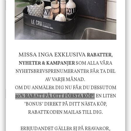
INFO
KÖP
INFO
KÖP
-20%
MISSA INGA EXKLUSIVA
RABATTER,
House Doctor
Nicolas Vahé
NYHETER & KAMPANJER
SOM ALLA VÅRA
Skål, Hands marmor
Serveringsfat, Ostron,
NYHETSBREVSPRENUMERANTER FÅR TA DEL
Stengods
AV VARJE MÅNAD.
635 kr
415 kr
795 kr
OM DU ANMÄLER DIG NU FÅR DU DESSUTOM
INFO
KÖP
INFO
KÖP
10% RABATT PÅ DITT FÖRSTA KÖP!
EN LITEN
"BONUS" DIREKT PÅ DITT NÄSTA KÖP,
RABATTKODEN MAILAS TILL DIG.
Vi vill förmedla känsla, upplevelse och
välbefinnande för dig och ditt hem! Med
ERBJUDANDET GÄLLER EJ PÅ REAVAROR,