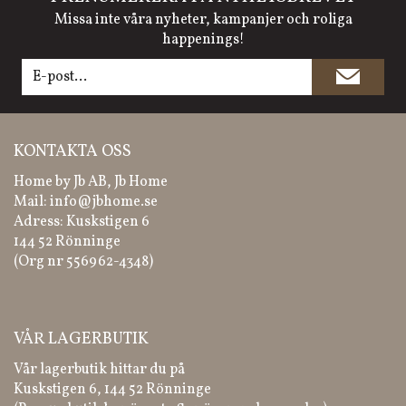
Missa inte våra nyheter, kampanjer och roliga
happenings!
KONTAKTA OSS
Home by Jb AB, Jb Home
Mail:
info@jbhome.se
Adress: Kuskstigen 6
144 52 Rönninge
(Org nr 556962-4348)
VÅR LAGERBUTIK
Vår lagerbutik hittar du på
Kuskstigen 6, 144 52 Rönninge