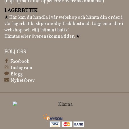
(Pop-up butik har öppet efter överenskommelse)
LAGERBUTIK
★
Här kan du handla i vår webshop och hämta din order i
vår lagerbutik, slipp onödig fraktkostnad. Lägg en order i
webshop och välj "hämta i butik".
Hämtas efter överenskomna tider.
★
FÖLJ OSS
Facebook
Instagram
Blogg
Nyhetsbrev