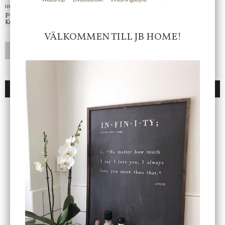
info@jbhome.se
Vi svarar
på mail så fort vi kan.
Kundtjänst telefontid öppet vardagar mellan 10.00 - 15.00
VÄLKOMMEN TILL JB HOME!
LÄGG I ÖNSKELISTA
DU KANSKE OCKSÅ ÄR INTRESSERAD AV
ENDAST 1 ST KVAR I LAGER
DBKD
Star Trading
Cloudy kruka mini, vit
Bordslampa Mushroom
vit, Utomhus
199 kr
499 kr