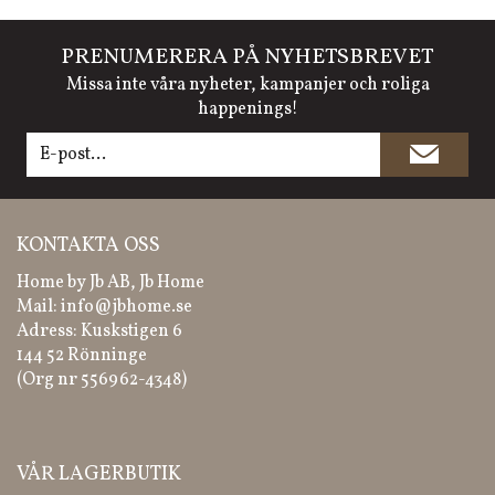
PRENUMERERA PÅ NYHETSBREVET
Missa inte våra nyheter, kampanjer och roliga
happenings!
KONTAKTA OSS
Home by Jb AB, Jb Home
Mail:
info@jbhome.se
Adress: Kuskstigen 6
144 52 Rönninge
(Org nr 556962-4348)
VÅR LAGERBUTIK