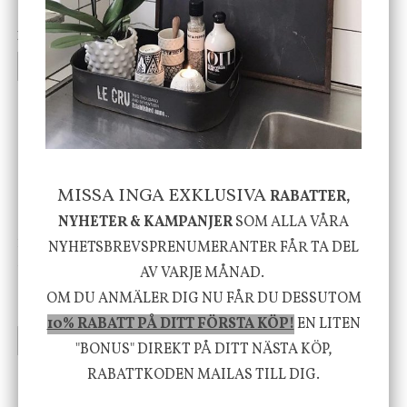
vit, Utomhus
199 kr
499 kr
INFO
KÖP
INFO
KÖP
-20%
MISSA INGA EXKLUSIVA
RABATTER,
NYHETER & KAMPANJER
SOM ALLA VÅRA
House Doctor
Nicolas Vahé
NYHETSBREVSPRENUMERANTER FÅR TA DEL
Skål, Hands marmor
Serveringsfat, Ostron,
AV VARJE MÅNAD.
Stengods
OM DU ANMÄLER DIG NU FÅR DU DESSUTOM
635 kr
415 kr
795 kr
10% RABATT PÅ DITT FÖRSTA KÖP!
EN LITEN
INFO
KÖP
INFO
KÖP
"BONUS" DIREKT PÅ DITT NÄSTA KÖP,
RABATTKODEN MAILAS TILL DIG.