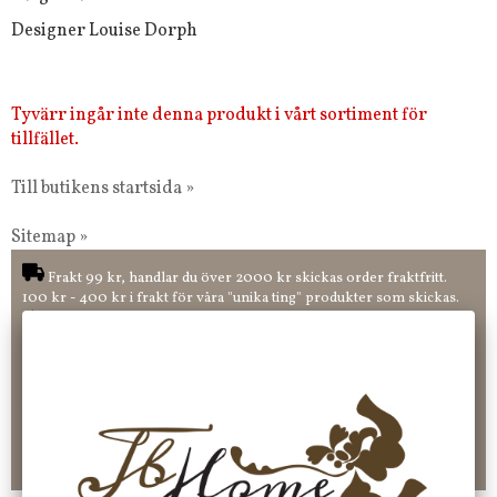
Designer Louise Dorph
Tyvärr ingår inte denna produkt i vårt sortiment för
tillfället.
Till butikens startsida »
Sitemap »
Frakt 99 kr, handlar du över 2000 kr skickas order fraktfritt.
100 kr - 400 kr i frakt för våra "unika ting" produkter som skickas.
10 % rabatt på din första order vid anmälan av nyhetsbrev, via
pop-up ruta
Faktura 0 kr. Hos oss betalar du enkelt och smidigt med KLARNA
CHECKOUT. Välj själv hur du vill betala mellan alla Klarnas
betalningstjänster. Och du kan även välja PAYSON betalningstjänst.
Nöjda kunder och strävar efter att ha snabba leveranser!
-ligt Tack för att just Du tittar in hos Jb Home!