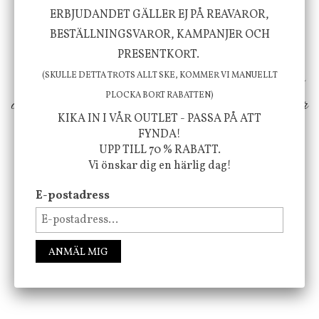
Vi vill förmedla känsla, upplevelse och
ERBJUDANDET GÄLLER EJ PÅ REAVAROR,
välbefinnande för dig och ditt hem! Med
BESTÄLLNINGSVAROR, KAMPANJER OCH
inspiration från naturen och dess färgpalett
PRESENTKORT.
erbjuder vi omsorgsfullt utvalda produkter som
(SKULLE DETTA TROTS ALLT SKE, KOMMER VI MANUELLT
PLOCKA BORT RABATTEN)
ökar trivsel i ditt hem och ger det lilla extra för
KIKA IN I VÅR OUTLET - PASSA PÅ ATT
att öka ditt välmående!
FYNDA!
UPP TILL 70 % RABATT.
Vi önskar dig en härlig dag!
FÖLJ OSS PÅ INSTAGRAM @JBHOME
E-postadress
ANMÄL MIG