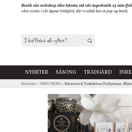
Besök vår webshop eller hämta vid vår lagerbutik 25 min ifrå
våra events i vår öppna trädgård, där vi också har en pop-up butik.
NYHETER
SÄSONG
TRÄDGÅRD
INR
Startsida
»
INREDNING
»
Bärnsten & Tonkaböna Doftpinnar, Klint