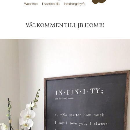
Till butikens startsida »
Sitemap »
Frakt 99 kr, handlar du över 20
VÄLKOMMEN TILL JB HOME!
fraktfritt. 100 kr - 400 kr i frakt för
produkter som skickas.
10 % rabatt på din första order 
nyhetsbrev, via pop-up ruta
Faktura 0 kr. Hos oss betalar du
med KLARNA CHECKOUT. Välj själv hu
mellan alla Klarnas betalningstjänst
välja PAYSON betalningstjänst.
Nöjda kunder och strävar efter a
leveranser!
-ligt Tack för att just Du titt
LÄGG I ÖNSKELISTA
DU KANSKE OCKSÅ ÄR INTRESSERAD AV