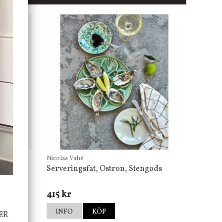
Nicolas Vahé
Serveringsfat, Ostron, Stengods
415 kr
INFO
KÖP
ER