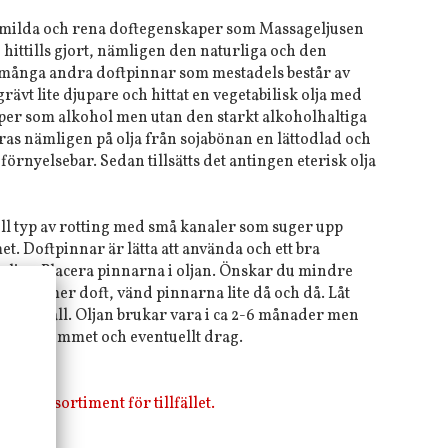
 milda och rena doftegenskaper som Massageljusen
i hittills gjort, nämligen den naturliga och den
ån många andra doftpinnar som mestadels består av
grävt lite djupare och hittat en vegetabilisk olja med
per som alkohol men utan den starkt alkoholhaltiga
ras nämligen på olja från sojabönan en lättodlad och
örnyelsebar. Sedan tillsätts det antingen eterisk olja
ell typ av rotting med små kanaler som suger upp
t. Doftpinnar är lätta att använda och ett bra
eljus. Placera pinnarna i oljan. Önskar du mindre
ar du mer doft, vänd pinnarna lite då och då. Låt
 underhåll. Oljan brukar vara i ca 2-6 månader men
eten i rummet och eventuellt drag.
i vårt sortiment för tillfället.