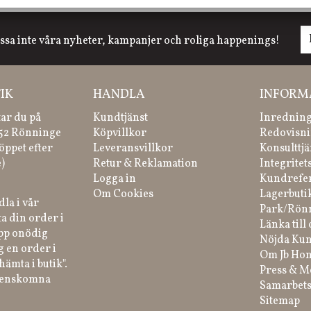
ssa inte våra nyheter, kampanjer och roliga happenings!
IK
HANDLA
INFORM
tar du på
Kundtjänst
Inredning
 52 Rönninge
Köpvillkor
Redovisni
öppet efter
Leveransvillkor
Konsulttjä
)
Retur & Reklamation
Integritet
Logga in
Kundrefe
Om Cookies
Lagerbuti
la i vår
Park/Rön
a din order i
Länka till 
ipp onödig
Nöjda Kun
g en order i
Om Jb Ho
hämta i butik".
Press & M
renskomna
Samarbets
Sitemap