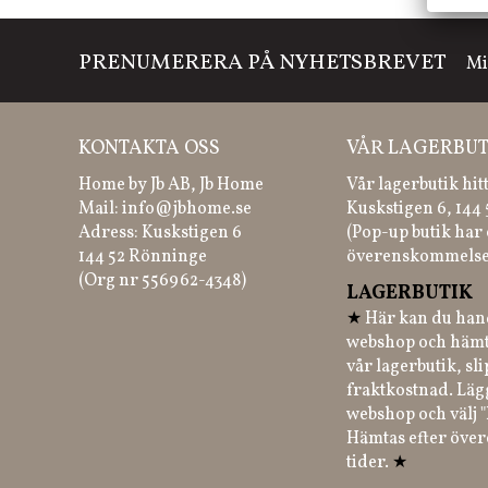
PRENUMERERA PÅ NYHETSBREVET
Mi
KONTAKTA OSS
VÅR LAGERBUT
Home by Jb AB, Jb Home
Vår lagerbutik hit
Mail:
info@jbhome.se
Kuskstigen 6, 144
Adress: Kuskstigen 6
(Pop-up butik har 
144 52 Rönninge
överenskommelse
(Org nr 556962-4348)
LAGERBUTIK
★
Här kan du hand
webshop och hämt
vår lagerbutik, sl
fraktkostnad. Läg
webshop och välj "
Hämtas efter öve
tider.
★