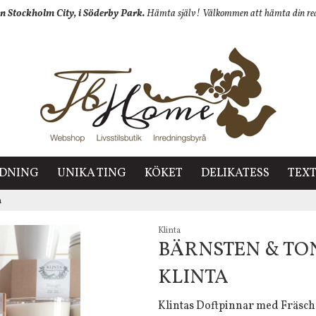
n Stockholm City, i Söderby Park.
Hämta själv! Välkommen att hämta din redan
EDNING
UNIKA TING
KÖKET
DELIKATESS
TEXT
a
Klinta
BÄRNSTEN & TO
KLINTA
Klintas Doftpinnar med Fräsch