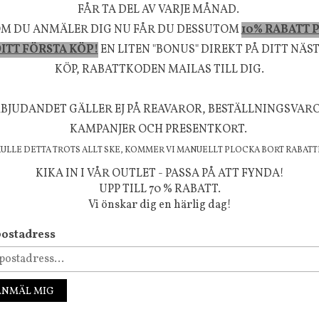
FÅR TA DEL AV VARJE MÅNAD.
M DU ANMÄLER DIG NU FÅR DU DESSUTOM
10% RABATT 
la känsla, upplevelse och välbefinnande för dig oc
ITT FÖRSTA KÖP!
EN LITEN "BONUS" DIREKT PÅ DITT NÄS
rån naturen och dess färgpalett erbjuder vi omsorg
KÖP, RABATTKODEN MAILAS TILL DIG.
m ökar trivsel i ditt hem och ger det lilla extra för
BJUDANDET GÄLLER EJ PÅ REAVAROR, BESTÄLLNINGSVAR
välmående!
KAMPANJER OCH PRESENTKORT.
KULLE DETTA TROTS ALLT SKE, KOMMER VI MANUELLT PLOCKA BORT RABATT
KIKA IN I VÅR OUTLET - PASSA PÅ ATT FYNDA!
UPP TILL 70 % RABATT.
FÖLJ OSS PÅ INSTAGRAM @JBHOME
Vi önskar dig en härlig dag!
ostadress
ANMÄL MIG