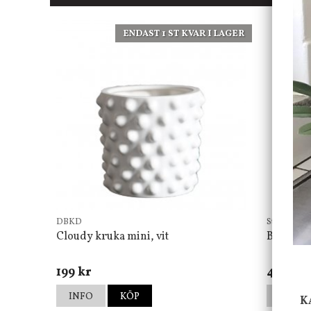
ENDAST 1 ST KVAR I LAGER
DBKD
Star Tradin
Cloudy kruka mini, vit
Bordsla
199 kr
499 kr
INFO
KÖP
INFO
K