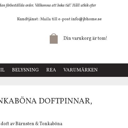
 förbeställda order. Välkomna att boka tid! Håll utkik efter
Kundtjänst
: Maila till e-post
info@jbhome.se
Din varukorg är tom!
IL
BELYSNING
REA
VARUMÄRKEN
NKABÖNA DOFTPINNAR,
 doft av Bärnsten & Tonkaböna