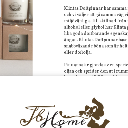
Klintas Doftpinnar har samma
och vi väljer att gå samma väg v
miljövänliga. Till skillnad fr
alkohol eller glykol har Klinta 
lika goda doftbärande egenska
ångan. Klintas Doftpinnar base
snabbväxande böna som är helt f
eller doftolja.
Pinnarna är gjorda av en speci
oljan och sprider den ut i rumme
komplement till Klintas Massag
doft, använd färre pinnar. Önsk
sedan stå utan något som helst
det beror mycket på luftfuktigh
Tyvärr ingår inte denna produkt 