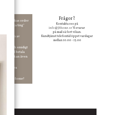
Frågor?
00 kr skickas order
Kontakta oss på
 våra "unika ting"
info@jbhome.se
Vi svarar
på mail så fort vi kan.
vid anmälan av
Kundtjänst telefontid öppet vardagar
mellan 10.00 - 15.00
 enkelt och smidigt
r du vill betala
er. Och du kan även
tt ha snabba
ar in hos Jb Home!