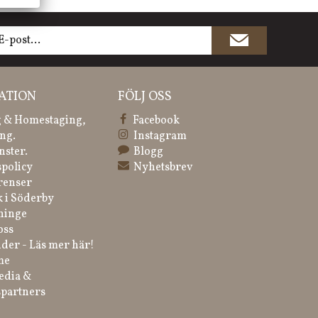
ATION
FÖLJ OSS
 & Homestaging,
Facebook
ng.
Instagram
nster.
Blogg
spolicy
Nyhetsbrev
renser
k i Söderby
ninge
oss
der - Läs mer här!
me
edia &
partners