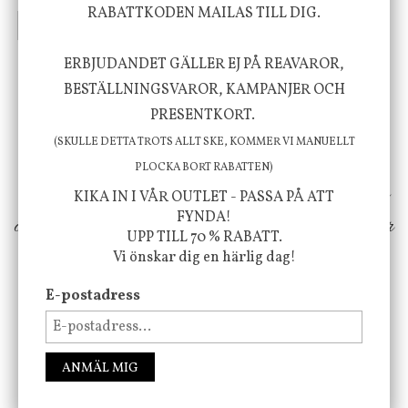
RABATTKODEN MAILAS TILL DIG.
INFO
KÖP
INFO
KÖP
ERBJUDANDET GÄLLER EJ PÅ REAVAROR,
BESTÄLLNINGSVAROR, KAMPANJER OCH
Vi vill förmedla känsla, upplevelse och
PRESENTKORT.
välbefinnande för dig och ditt hem! Med
(SKULLE DETTA TROTS ALLT SKE, KOMMER VI MANUELLT
inspiration från naturen och dess färgpalett
PLOCKA BORT RABATTEN)
erbjuder vi omsorgsfullt utvalda produkter som
KIKA IN I VÅR OUTLET - PASSA PÅ ATT
FYNDA!
ökar trivsel i ditt hem och ger det lilla extra för
UPP TILL 70 % RABATT.
att öka ditt välmående!
Vi önskar dig en härlig dag!
E-postadress
FÖLJ OSS PÅ INSTAGRAM @JBHOME
ANMÄL MIG