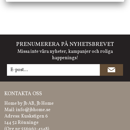
PRENUMERERA PÅ NYHETSBREVET
Missa inte våra nyheter, kampanjer och roliga
happenings!
KONTAKTA OSS
Home by Jb AB, Jb Home
Mail:
info@jbhome.se
Adress: Kuskstigen 6
144 52 Rönninge
(Org nr 556962-4348)