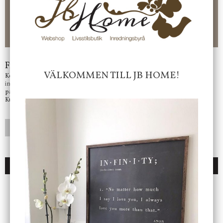
CHECKOUT. Välj själv hur du vill betala mellan alla Klarnas
betalningstjänster. Och du kan även välja PAYSON betalningstjänst.
Nöjda kunder och strävar efter att ha snabba leveranser!
-ligt Tack för att just Du tittar in hos Jb Home!
Frågor?
VÄLKOMMEN TILL JB HOME!
Kontakta oss på
info@jbhome.se
Vi svarar
på mail så fort vi kan.
Kundtjänst telefontid öppet vardagar mellan 10.00 - 15.00
LÄGG I ÖNSKELISTA
DU KANSKE OCKSÅ ÄR INTRESSERAD AV
ENDAST 1 ST KVAR I LAGER