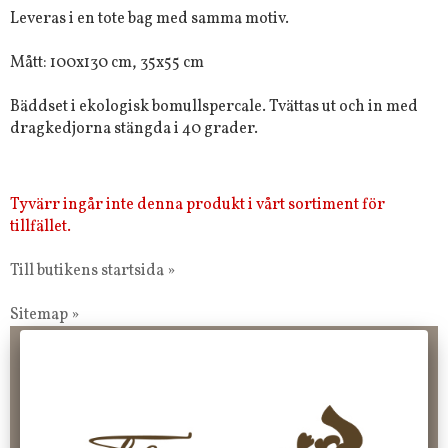
Leveras i en tote bag med samma motiv.
Mått: 100x130 cm, 35x55 cm
Bäddset i ekologisk bomullspercale. Tvättas ut och in med
dragkedjorna stängda i 40 grader.
Tyvärr ingår inte denna produkt i vårt sortiment för
tillfället.
Till butikens startsida »
Sitemap »
Frakt 99 kr, handlar du över 2000 kr skickas order fraktfritt.
100 kr - 400 kr i frakt för våra "unika ting" produkter som skickas.
10 % rabatt på din första order vid anmälan av nyhetsbrev, via
pop-up ruta
Faktura 0 kr. Hos oss betalar du enkelt och smidigt med KLARNA