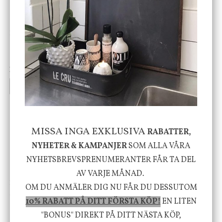
DBKD
Star Trading
Cloudy kruka mini, vit
Bordslampa Mushroom
vit, Utomhus
199 kr
499 kr
INFO
KÖP
INFO
KÖP
-20%
MISSA INGA EXKLUSIVA
RABATTER,
NYHETER & KAMPANJER
SOM ALLA VÅRA
NYHETSBREVSPRENUMERANTER FÅR TA DEL
AV VARJE MÅNAD.
House Doctor
Nicolas Vahé
OM DU ANMÄLER DIG NU FÅR DU DESSUTOM
Skål, Hands marmor
Serveringsfat, Ostron,
10% RABATT PÅ DITT FÖRSTA KÖP!
EN LITEN
Stengods
"BONUS" DIREKT PÅ DITT NÄSTA KÖP,
635 kr
415 kr
795 kr