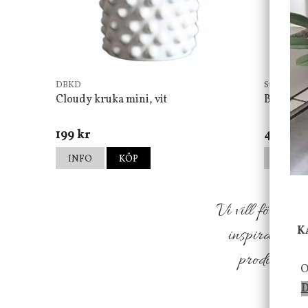
DBKD
Star Tradin
Cloudy kruka mini, vit
Bordsla
199 kr
499 kr
INFO
KÖP
INFO
Vi vill förmed
K
inspiration f
produkter so
O
D