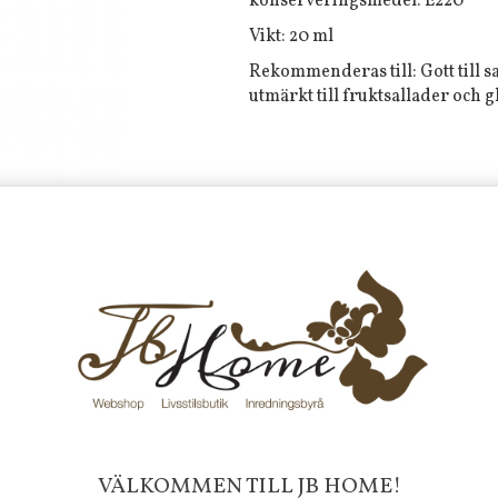
konserveringsmedel: E220
Vikt: 20 ml
Rekommenderas till: Gott till s
utmärkt till fruktsallader och gla
Tyvärr ingår inte denna produkt 
Till butikens startsida »
Sitemap »
Frakt 99 kr, handlar du över 20
fraktfritt. 100 kr - 400 kr i frakt för
produkter som skickas.
10 % rabatt på din första order 
nyhetsbrev, via pop-up ruta
VÄLKOMMEN TILL JB HOME!
Faktura 0 kr. Hos oss betalar du