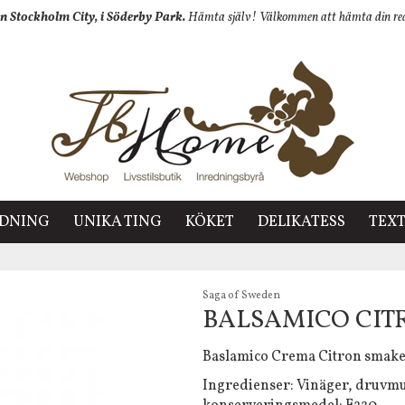
n Stockholm City, i Söderby Park.
Hämta själv! Välkommen att hämta din redan
EDNING
UNIKA TING
KÖKET
DELIKATESS
TEXT
Saga of Sweden
BALSAMICO CIT
Baslamico Crema Citron smaker
Ingredienser: Vinäger, druvmus