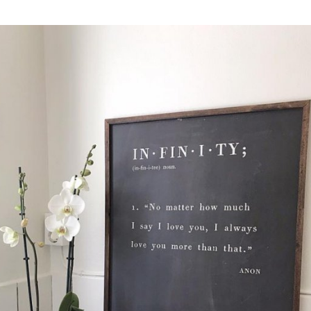
med KLARNA CHECKOUT. Välj själv hu
mellan alla Klarnas betalningstjänst
välja PAYSON betalningstjänst.
Nöjda kunder och strävar efter a
leveranser!
-ligt Tack för att just Du titt
LÄGG I ÖNSKELISTA
DU KANSKE OCKSÅ ÄR INTRESSERAD AV
-20%