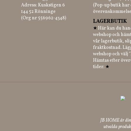
Adress: Kuskstigen 6
(Pop-up butik har 
144 52 Rönninge
överenskommelse
(Org nr 556962-4348)
LAGERBUTIK
★
Här kan du hand
webshop och hämt
vår lagerbutik, sl
fraktkostnad. Läg
webshop och välj "
Hämtas efter öve
tider.
★
JB HOME är din p
utvalda produkt