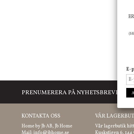
ER
(S
E-p
PRENUMERERA PÅ NYHETSBREVET
Mi
KONTAKTA OSS
VÅR LAGERBUT
Home by Jb AB, Jb Home
Vår lagerbutik hit
Mail:
info@jbhome.se
Kuskstigen 6, 144