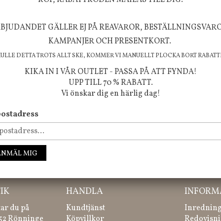
KÖP, RABATTKODEN MAILAS TILL DIG.
BJUDANDET GÄLLER EJ PÅ REAVAROR, BESTÄLLNINGSVAR
FÖLJ OSS PÅ INSTAGRAM @JBHOME
KAMPANJER OCH PRESENTKORT.
KULLE DETTA TROTS ALLT SKE, KOMMER VI MANUELLT PLOCKA BORT RABATT
KIKA IN I VÅR OUTLET - PASSA PÅ ATT FYNDA!
UPP TILL 70 % RABATT.
Vi önskar dig en härlig dag!
ostadress
ssa inte våra nyheter, kampanjer och roliga happenings!
ANMÄL MIG
IK
HANDLA
INFORM
tar du på
Kundtjänst
Inredning
 52 Rönninge
Köpvillkor
Redovisni