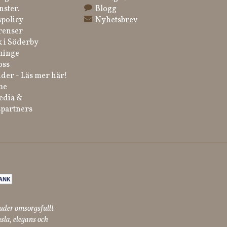
nster.
Blogg
spolicy
Nyhetsbrev
renser
k i Söderby
ninge
oss
der - Läs mer här!
me
edia &
partners
uder omsorgsfullt
sla, elegans och