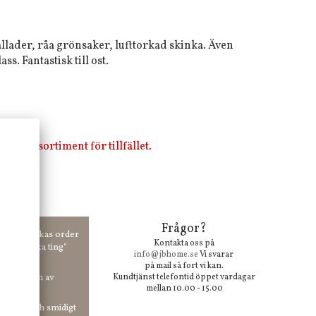
allader, råa grönsaker, lufttorkad skinka. Även
ss. Fantastisk till ost.
i vårt sortiment för tillfället.
Frågor?
00 kr skickas order
Kontakta oss på
 våra "unika ting"
info@jbhome.se
Vi svarar
på mail så fort vi kan.
vid anmälan av
Kundtjänst telefontid öppet vardagar
mellan 10.00 - 15.00
 enkelt och smidigt