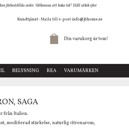
 förbeställda order. Välkomna att boka tid! Håll utkik efter
Kundtjänst
: Maila till e-post
info@jbhome.se
Din varukorg är tom!
IL
BELYSNING
REA
VARUMÄRKEN
RON, SAGA
 från Italien.
t, modifierad stärkelse, naturlig citronarom,