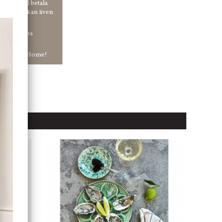
r du vill betala
er. Och du kan även
tt ha snabba
ar in hos Jb Home!