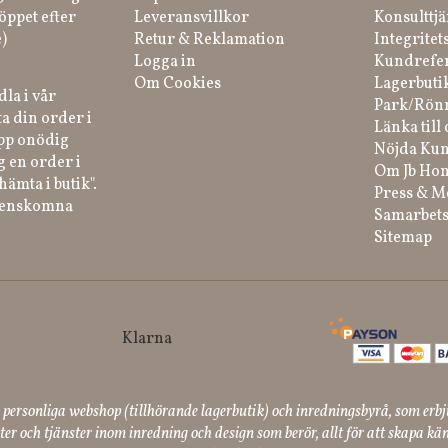
öppet efter
Leveransvillkor
Konsulttjä
)
Retur & Reklamation
Integritet
Logga in
Kundrefe
Om Cookies
Lagerbuti
la i vår
Park/Rön
a din order i
Länka till 
ipp onödig
Nöjda Kun
g en order i
Om Jb Ho
hämta i butik".
Press & M
renskomna
Samarbets
Sitemap
ersonliga webshop (tillhörande lagerbutik) och inredningsbyrå, som erbj
er och tjänster inom inredning och design som berör, allt för att skapa kän