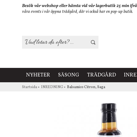
Besök vår webshop eller hämta vid vår lagerbutik 25 min ifrå
våra events i vår öppna trädgård, där vi också har en pop-up butik.
NYHETER
SÄSONG
TRÄDGÅRD
INR
Startsida
»
INREDNING
»
Balsamico Citron, Saga