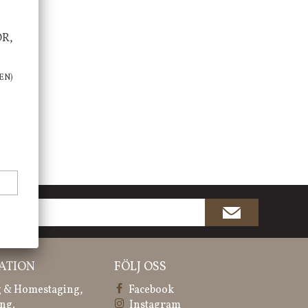
OR,
EN)
ATION
FÖLJ OSS
 & Homestaging,
Facebook
ng.
Instagram