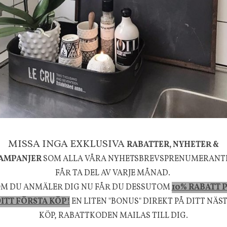
g
House Doctor
mpa Mushroom vit, Utomhus
Skål, Hands marmor
635 kr
795 kr
KÖP
INFO
KÖP
la känsla, upplevelse och välbefinnande för dig oc
MISSA INGA EXKLUSIVA
RABATTER, NYHETER &
rån naturen och dess färgpalett erbjuder vi omsorg
AMPANJER
SOM ALLA VÅRA NYHETSBREVSPRENUMERANT
m ökar trivsel i ditt hem och ger det lilla extra för
FÅR TA DEL AV VARJE MÅNAD.
välmående!
M DU ANMÄLER DIG NU FÅR DU DESSUTOM
10% RABATT 
ITT FÖRSTA KÖP!
EN LITEN "BONUS" DIREKT PÅ DITT NÄS
KÖP, RABATTKODEN MAILAS TILL DIG.