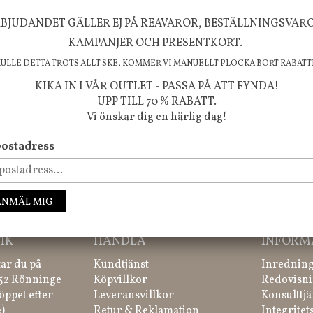
FÖLJ OSS PÅ INSTAGRAM @JBHOME
BJUDANDET GÄLLER EJ PÅ REAVAROR, BESTÄLLNINGSVAR
KAMPANJER OCH PRESENTKORT.
KULLE DETTA TROTS ALLT SKE, KOMMER VI MANUELLT PLOCKA BORT RABATT
KIKA IN I VÅR OUTLET - PASSA PÅ ATT FYNDA!
UPP TILL 70 % RABATT.
Vi önskar dig en härlig dag!
ostadress
ssa inte våra nyheter, kampanjer och roliga happenings!
ANMÄL MIG
IK
HANDLA
INFORM
tar du på
Kundtjänst
Inredning
 52 Rönninge
Köpvillkor
Redovisni
öppet efter
Leveransvillkor
Konsulttjä
)
Retur & Reklamation
Integritet