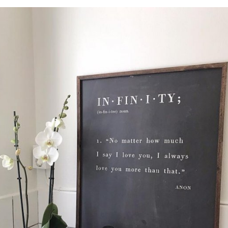
välja PAYSON betalningstjänst.
Nöjda kunder och strävar efter a
leveranser!
-ligt Tack för att just Du titt
LÄGG I ÖNSKELISTA
DU KANSKE OCKSÅ ÄR INTRESSERAD AV
-20%