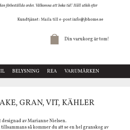
 förbeställda order. Välkomna att boka tid! Håll utkik efter
Kundtjänst
: Maila till e-post
info@jbhome.se
Din varukorg är tom!
IL
BELYSNING
REA
VARUMÄRKEN
AKE, GRAN, VIT, KÄHLER
rt designad av Marianne Nielsen.
 tillsammans så kommer du att se en hel granskog av