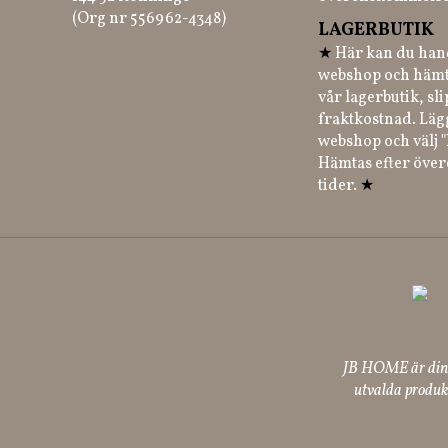
(Org nr 556962-4348)
LAGERBUTIK
★
Här kan du hand
webshop och hämt
vår lagerbutik, sl
fraktkostnad. Läg
webshop och välj "
Hämtas efter öve
tider.
★
JB HOME är din p
utvalda produkt