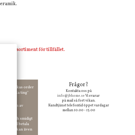
 keramik.
i vårt sortiment för tillfället.
Frågor?
00 kr skickas order
Kontakta oss på
 våra "unika ting"
info@jbhome.se
Vi svarar
på mail så fort vi kan.
vid anmälan av
Kundtjänst telefontid öppet vardagar
mellan 10.00 - 15.00
 enkelt och smidigt
r du vill betala
er. Och du kan även