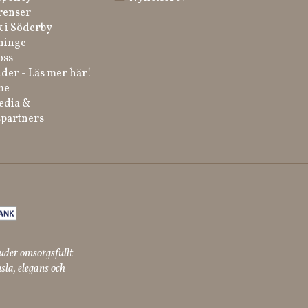
renser
k i Söderby
ninge
oss
der - Läs mer här!
me
edia &
partners
uder omsorgsfullt
sla, elegans och