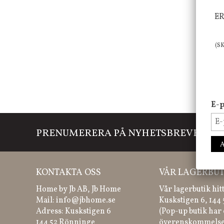
ER
(S
E-p
PRENUMERERA PÅ NYHETSBREVET
Mi
KONTAKTA OSS
VÅR LAGERBUT
Home by Jb AB, Jb Home
Vår lagerbutik hit
Mail:
info@jbhome.se
Kuskstigen 6, 144
Adress: Kuskstigen 6
(Pop-up butik har 
144 52 Rönninge
överenskommelse