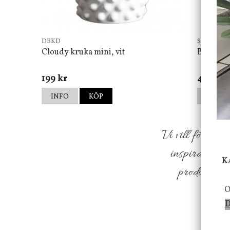
DBKD
Star Tradin
Cloudy kruka mini, vit
Bordsla
199 kr
499 kr
INFO
KÖP
INFO
Vi vill förmed
inspiration f
K
produkter so
O
D