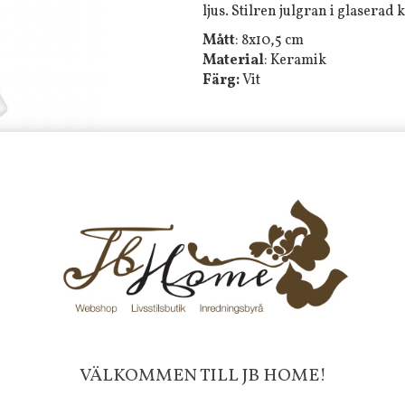
ljus. Stilren julgran i glaserad
Mått
: 8x10,5 cm
Material
: Keramik
Färg:
Vit
Tyvärr ingår inte denna produkt 
Till butikens startsida »
Sitemap »
Frakt 99 kr, handlar du över 20
fraktfritt. 100 kr - 400 kr i frakt för
produkter som skickas.
10 % rabatt på din första order 
nyhetsbrev, via pop-up ruta
Faktura 0 kr. Hos oss betalar du
VÄLKOMMEN TILL JB HOME!
med KLARNA CHECKOUT. Välj själv hu
mellan alla Klarnas betalningstjänst