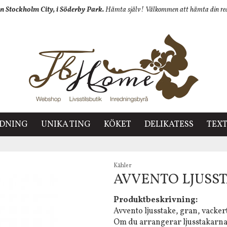
n Stockholm City, i Söderby Park.
Hämta själv! Välkommen att hämta din redan
EDNING
UNIKA TING
KÖKET
DELIKATESS
TEXT
Kähler
AVVENTO LJUSST
Produktbeskrivning:
Avvento ljusstake, gran, vacke
Om du arrangerar ljusstakarna