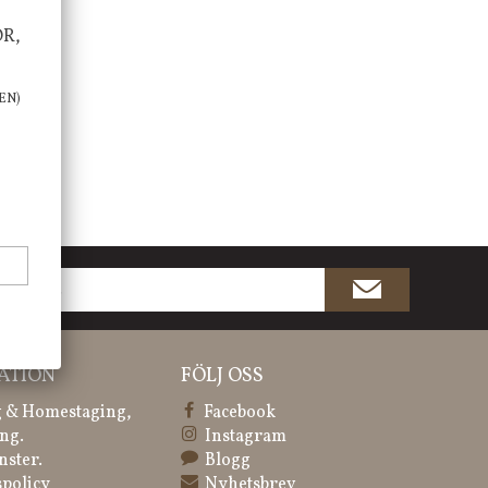
OR,
EN)
ATION
FÖLJ OSS
 & Homestaging,
Facebook
ng.
Instagram
nster.
Blogg
spolicy
Nyhetsbrev