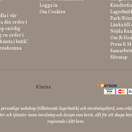
Logga in
Kundrefe
Om Cookies
Lagerbuti
la i vår
Park/Rön
a din order i
Länka till 
ipp onödig
Nöjda Kun
g en order i
Om Jb Ho
hämta i butik".
Press & M
renskomna
Samarbets
Sitemap
ersonliga webshop (tillhörande lagerbutik) och inredningsbyrå, som erbj
er och tjänster inom inredning och design som berör, allt för att skapa kän
rogivande i ditt hem.