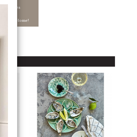
tt ha snabba
ar in hos Jb Home!